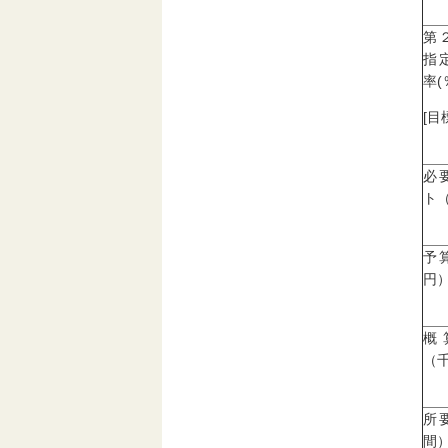
第
指
率(
[目
必
ト
予
円
概
（
所
間