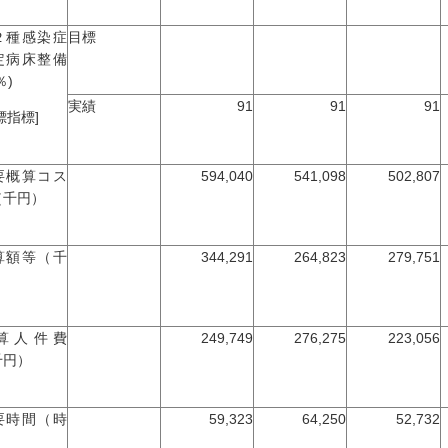
２種感染症
目標
定病床整備
％)
実績
91
91
91
標指標]
要概算コス
594,040
541,098
502,807
（千円）
算額等（千
344,291
264,823
279,751
）
算人件費
249,749
276,275
223,056
千円）
要時間（時
59,323
64,250
52,732
）