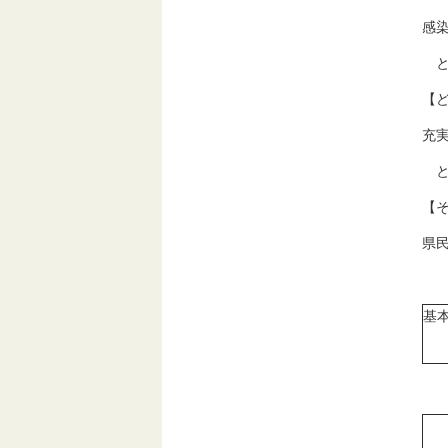
感
と
【
充
と
【
県
基