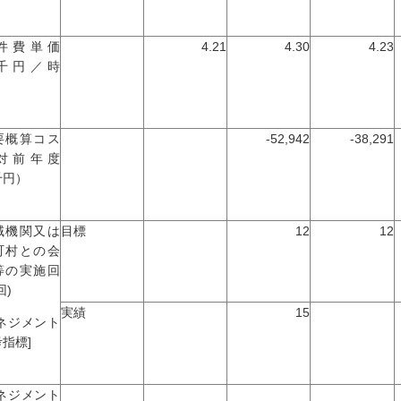
件費単価
4.21
4.30
4.23
千円／時
）
要概算コス
-52,942
-38,291
対前年度
千円）
域機関又は
目標
12
12
町村との会
等の実施回
回)
実績
15
マネジメント
指標]
マネジメント