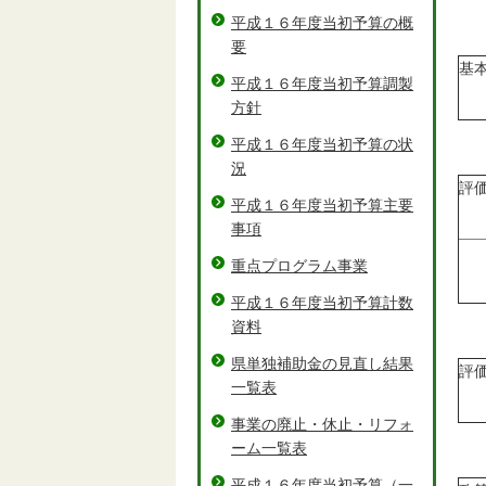
平成１６年度当初予算の概
要
基
平成１６年度当初予算調製
方針
平成１６年度当初予算の状
況
評
平成１６年度当初予算主要
事項
重点プログラム事業
平成１６年度当初予算計数
資料
県単独補助金の見直し結果
評
一覧表
事業の廃止・休止・リフォ
ーム一覧表
平成１６年度当初予算（一