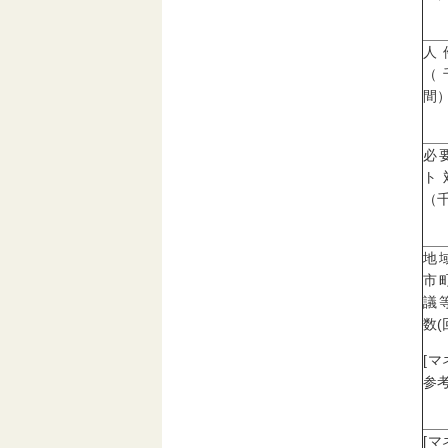
人
（
間
必
ト
（
地
市
議
数(
[
参考
[