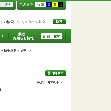
色の変更
拡大
標準
青
黄
黒
ト内検索
県政・
り
組織・業務
お知らせ情報
度当初予算要求状況
>
平成25年06月07日
表
印刷する