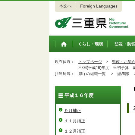
本文へ
Foreign Languages
三重県公式ウェブサイト
くらし・環境
防災・防
トップペ
ージ
現在位置：
トップページ
>
県政・お知
2004(平成16)年度 当初予算 
担当所属：
県庁の組織一覧 >
総務部 
平成１６年度
９月補正
１１月補正
１２月補正