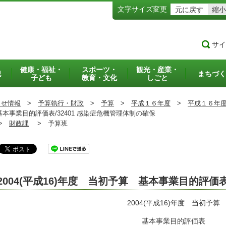
文字サイズ変更
元に戻す
縮小
サイ
健康・福祉・
スポーツ・
観光・産業・
犯
まちづく
子ども
教育・文化
しごと
らせ情報
>
予算執行・財政
>
予算
>
平成１６年度
>
平成１６年
基本事業目的評価表/32401 感染症危機管理体制の確保
>
財政課
>
予算班
2004(平成16)年度 当初予算 基本事業目的評価
2004(平成16)年度 当初予算
基本事業目的評価表