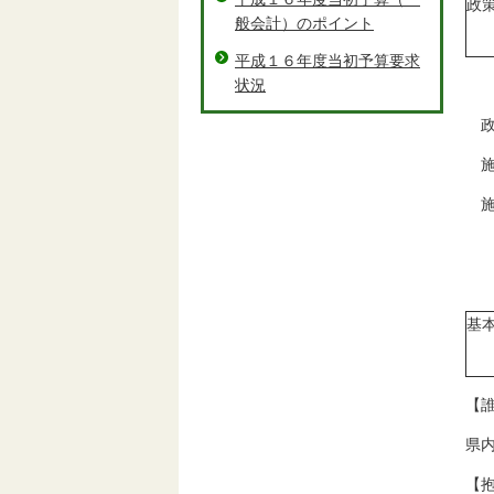
政
般会計）のポイント
平成１６年度当初予算要求
状況
政
施
施
基
【
県
【