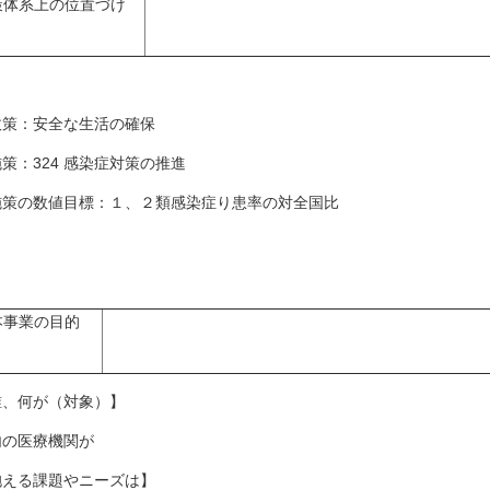
策体系上の位置づけ
策：安全な生活の確保
策：324 感染症対策の推進
策の数値目標：１、２類感染症り患率の対全国比
本事業の目的
誰、何が（対象）】
内の医療機関が
抱える課題やニーズは】