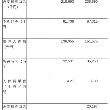
必要概算コス
218,693
238,890
ト（千円）
予算額等（千
81,738
87,315
円）
概算人件費
136,955
151,575
（千円）
所要時間（時
32,531
35,250
間）
人件費単価
4.21
4.30
（千円／時
間）
必要概算コス
20,197