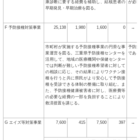
康診断に要する経費を補助し、結核患者の
が必
早期発見・早期治療を図る。
F 予防接種対策事業
25,138
1,980
1,600
0
→
市町村が実施する予防接種事業の円滑な事
予防
業運営を図る。三重県予防接種センターを
であ
活用して、地域の医療機関や保健センター
では判断が難しい予防接種希望者に対して
の相談に応じ、その結果によりワクチン接
種を行うと共に県民がより安心して予防接
種を受診できる体制の整備に取り組む。ま
た、予防接種健康被害者に対し、医療費等
の必要な経費の一部を負担することにより
救済措置を講じる。
G エイズ等対策事業
7,600
415
7,500
397
→