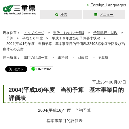
Foreign Languages
検索
メニュー
三重県公式ウェブ
サイト
現在位置：
トップページ
>
県政・お知らせ情報
>
予算執行・財政
>
予算
>
平成１６年度
>
平成１６年度当初予算要求状況
>
2004(平成16)年度 当初予算 基本事業目的評価表/32402感染症予防及び治
療体制の充実
担当所属：
県庁の組織一覧 >
総務部 >
財政課
>
予算班
平成25年06月07日
2004(平成16)年度 当初予算 基本事業目的
評価表
2004(平成16)年度 当初予算
基本事業目的評価表