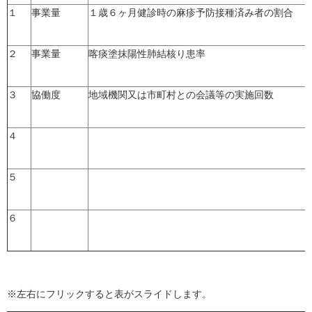
１
事業量
１歳６ヶ月健診時の麻疹予防接種済み者の割合
２
事業量
喀痰塗抹陽性肺結核り患率
３
協働度
地域機関又は市町村との会議等の実施回数
４
５
６
※左右にフリックすると表がスライドします。