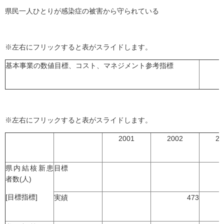
県民一人ひとりが感染症の被害から守られている
※左右にフリックすると表がスライドします。
基本事業の数値目標、コスト、マネジメント参考指標
※左右にフリックすると表がスライドします。
2001
2002
20
県内結核新患
目標
者数(人)
[目標指標]
実績
473