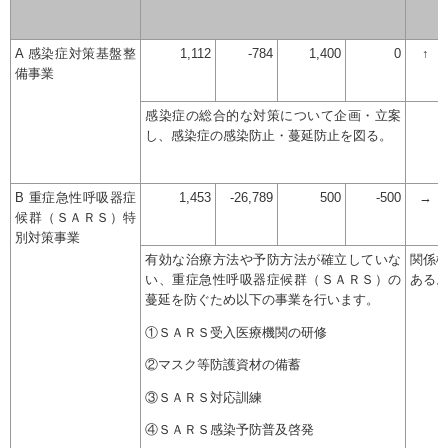
A 感染症対策基盤整
1,112
-784
1,400
0
↑
備事業
感染症の総合的な対策について企画・立案
し、感染症の感染防止・蔓延防止を図る。
B 重症急性呼吸器症
1,453
-26,789
500
-500
→
候群（ＳＡＲＳ）特
別対策事業
有効な治療方法や予防方法が確立していな
関係
い、重症急性呼吸器症候群（ＳＡＲＳ）の
ある
蔓延を防ぐため以下の事業を行います。
①ＳＡＲＳ受入医療機関の研修
②マスク等防護資材の備蓄
③ＳＡＲＳ対応訓練
④ＳＡＲＳ感染予防普及啓発