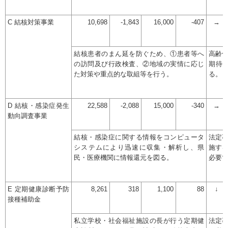
C 結核対策事業
10,698
-1,843
16,000
-407
→
結核患者のまん延を防ぐため、①患者等へ
高齢
の訪問及び行政検査、②地域の実情に応じ
期待
た対策や重点的な取組等を行う。
る。
D 結核・感染症発生
22,588
-2,088
15,000
-340
→
動向調査事業
結核・感染症に関する情報をコンピュータ
法定
システムにより迅速に収集・解析し、県
施す
民・医療機関に情報還元を図る。
必要
E 定期健康診断予防
8,261
318
1,100
88
↓
接種補助金
私立学校・社会福祉施設の長が行う定期健
法定