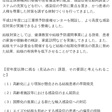
症指定医療機関の整備や患者搬送車の配置、感染症発生動向調査シ
ステムの充実などを行い、感染症の予防に重点を置き、かつ患者の
人権を尊重した対策を講ずる体制づくりを行ってきました。
平成12年度には三重県予防接種センターを開設し、より高度な感染
症対策が実施できるよう整備しました。
結核対策としては、健康教室や結核予防週間事業による啓発、患者
の家族や接触者の検診、家庭訪問などを実施してきました。また、
結核モデル診査会を開催するなど結核の短期化学療法の普及に努め
た結果、結核の有病率を低下させることができました。
【翌年度以降に残る（見込みの）課題、その要因と考えられるこ
と】
（１）高齢化により増加が懸念される結核患者の早期発見
（２）高齢者施設等における感染症のまん延防止
（３）国際化の進展による新たな輸入感染症への対応
（４）エイズや結核を初めとする感染症の患者への偏見の排除