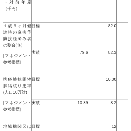
ト対前年度
（千円）
１歳６ヶ月健
目標
82.0
診時の麻疹予
防接種済み者
の割合(％)
実績
79.6
82.3
[マネジメント
参考指標]
喀痰塗抹陽性
目標
10.00
肺結核り患率
(人口10万対)
[マネジメント
実績
10.39
8.2
参考指標]
地域機関又は
目標
12