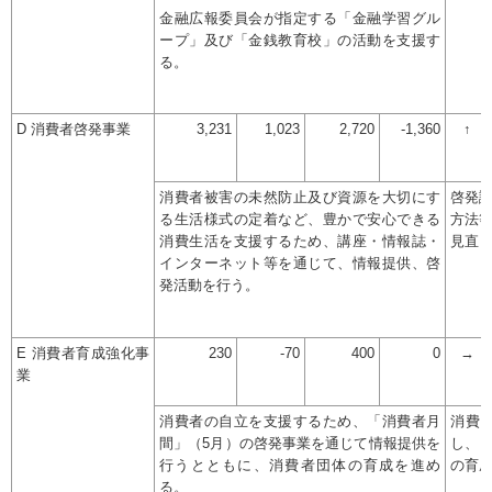
金融広報委員会が指定する「金融学習グル
ープ」及び「金銭教育校」の活動を支援す
る。
D 消費者啓発事業
3,231
1,023
2,720
-1,360
↑
消費者被害の未然防止及び資源を大切にす
啓発
る生活様式の定着など、豊かで安心できる
方法
消費生活を支援するため、講座・情報誌・
見直
インターネット等を通じて、情報提供、啓
発活動を行う。
E 消費者育成強化事
230
-70
400
0
→
業
消費者の自立を支援するため、「消費者月
消費
間」（5月）の啓発事業を通じて情報提供を
し、
行うとともに、消費者団体の育成を進め
の育
る。