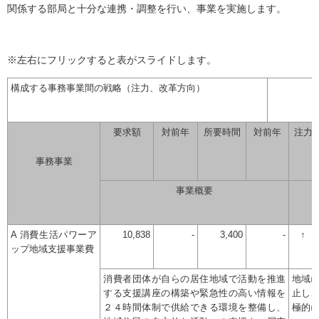
関係する部局と十分な連携・調整を行い、事業を実施します。
※左右にフリックすると表がスライドします。
構成する事務事業間の戦略（注力、改革方向）
要求額
対前年
所要時間
対前年
注力
事務事業
事業概要
A 消費生活パワーア
10,838
-
3,400
-
↑
ップ地域支援事業費
消費者団体が自らの居住地域で活動を推進
地域
する支援講座の構築や緊急性の高い情報を
止し
２４時間体制で供給できる環境を整備し、
極的