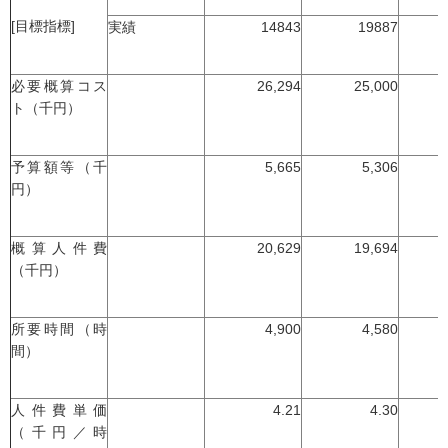
[目標指標]
実績
14843
19887
必要概算コス
26,294
25,000
ト（千円）
予算額等（千
5,665
5,306
円）
概算人件費
20,629
19,694
（千円）
所要時間（時
4,900
4,580
間）
人件費単価
4.21
4.30
（千円／時