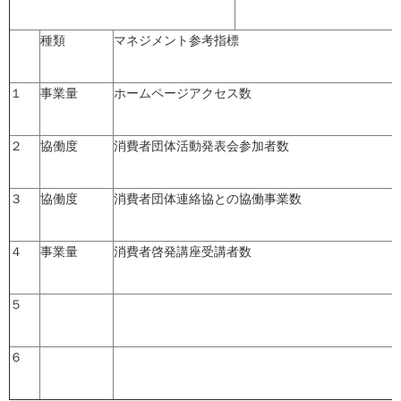
種類
マネジメント参考指標
１
事業量
ホームページアクセス数
２
協働度
消費者団体活動発表会参加者数
３
協働度
消費者団体連絡協との協働事業数
４
事業量
消費者啓発講座受講者数
５
６