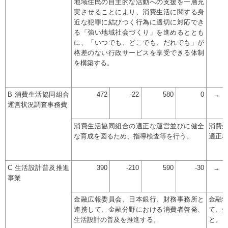
地域住民の自主的な活動への支援を一層充
実させることにより、消費生活に関する身
近な犯罪に結びつく行為に適切に対応でき
る「強い地域社会づくり」を進めるととも
に、「いつでも、どこでも、だれでも」が
格差のない行政サービスを享受できる体制
を構築する。
B 消費生活協同組合
472
-22
580
0
→
運営状況調査事務費
消費生活協同組合の適正な運営並びに健全
消費
な育成を図るため、指導検査等を行う。
適正
C 生活設計普及推進
390
-210
590
-30
→
事業
金融広報委員会、日本銀行、財務事務所と
金融
連携して、金融分野における消費者啓発、
て、
生活設計の普及を推進する。
と。