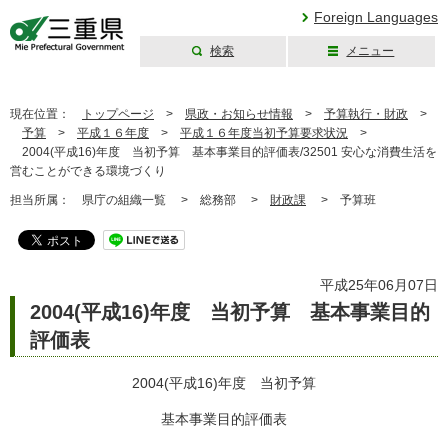
Foreign Languages
検索
メニュー
三重県公式ウェブ
サイト
現在位置：
トップページ
>
県政・お知らせ情報
>
予算執行・財政
>
予算
>
平成１６年度
>
平成１６年度当初予算要求状況
>
2004(平成16)年度 当初予算 基本事業目的評価表/32501 安心な消費生活を
営むことができる環境づくり
担当所属：
県庁の組織一覧 >
総務部 >
財政課
>
予算班
平成25年06月07日
2004(平成16)年度 当初予算 基本事業目的
評価表
2004(平成16)年度 当初予算
基本事業目的評価表