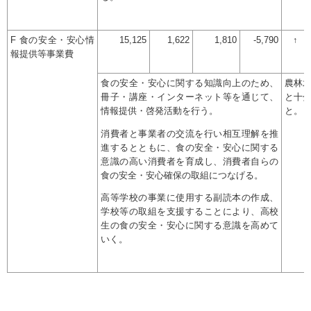
F 食の安全・安心情
15,125
1,622
1,810
-5,790
↑
報提供等事業費
食の安全・安心に関する知識向上のため、
農林
冊子・講座・インターネット等を通じて、
と十
情報提供・啓発活動を行う。
と。
消費者と事業者の交流を行い相互理解を推
進するとともに、食の安全・安心に関する
意識の高い消費者を育成し、消費者自らの
食の安全・安心確保の取組につなげる。
高等学校の事業に使用する副読本の作成、
学校等の取組を支援することにより、高校
生の食の安全・安心に関する意識を高めて
いく。