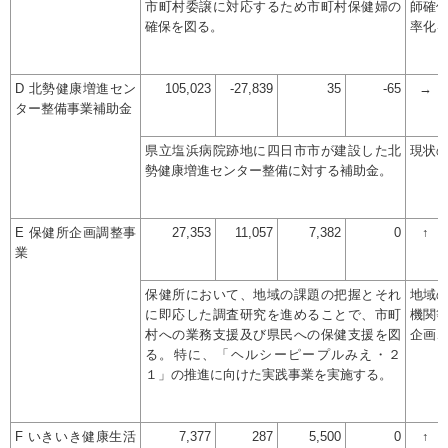
市町村委譲に対応するため市町村保健婦の
師確
確保を図る。
率化
D 北勢健康増進セン
105,023
-27,839
35
-65
→
ター整備事業補助金
県立塩浜病院跡地に四日市市が建設した北
現状
勢健康増進センター整備に対する補助金。
E 保健所企画調整事
27,353
11,057
7,382
0
↑
業
保健所において、地域の課題の把握とそれ
地域
に即応した調査研究を進めることで、市町
機関
村への業務支援及び県民への保健支援を図
企画
る。特に、「ヘルシーピープルみえ・２
１」の推進に向けた実践事業を実施する。
F いきいき健康生活
7,377
287
5,500
0
↑