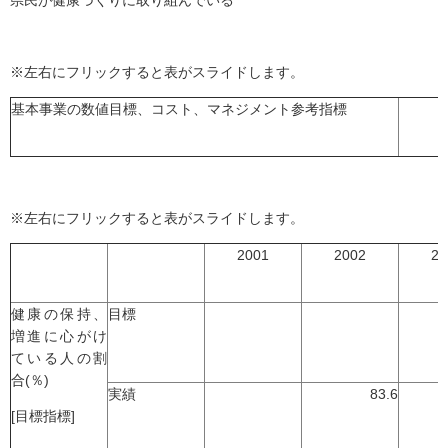
県民が健康づくりに取り組んでいる
※左右にフリックすると表がスライドします。
基本事業の数値目標、コスト、マネジメント参考指標
※左右にフリックすると表がスライドします。
2001
2002
20
健康の保持、
目標
増進に心がけ
ている人の割
合(％)
実績
83.6
[目標指標]