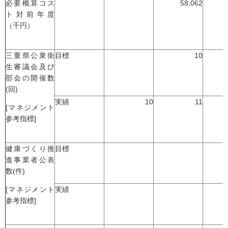
必要概算コス
58,062
ト対前年度
（千円）
三重県公衆衛
目標
10
生審議会及び
部会の開催数
(回)
実績
10
11
[マネジメント
参考指標]
健康づくり推
目標
進事業者公表
数(件)
[マネジメント
実績
参考指標]