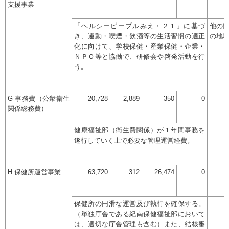
支援事業
「ヘルシーピープルみえ・２１」に基づ
他の
き、運動・喫煙・飲酒等の生活習慣の適正
の地
化に向けて、学校保健・産業保健・企業・
ＮＰＯ等と協働で、研修会や啓発活動を行
う。
G 事務費（公衆衛生
20,728
2,889
350
0
関係総務費）
健康福祉部（衛生費関係）が１年間事務を
遂行していく上で必要な管理運営経費。
H 保健所運営事業
63,720
312
26,474
0
保健所の円滑な運営及び執行を確保する。
（単独庁舎である紀南保健福祉部において
は、適切な庁舎管理も含む）また、結核審