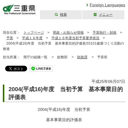
Foreign Languages
検索
メニュー
三重県公式ウェブ
サイト
現在位置：
トップページ
>
県政・お知らせ情報
>
予算執行・財政
>
予算
>
平成１６年度
>
平成１６年度当初予算要求状況
>
2004(平成16)年度 当初予算 基本事業目的評価表/33101健康づくり活動の
推進
担当所属：
県庁の組織一覧 >
総務部 >
財政課
>
予算班
平成25年06月07日
2004(平成16)年度 当初予算 基本事業目的
評価表
2004(平成16)年度 当初予算
基本事業目的評価表