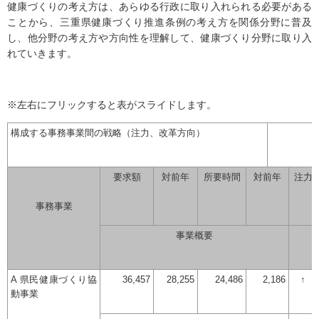
健康づくりの考え方は、あらゆる行政に取り入れられる必要がある
ことから、三重県健康づくり推進条例の考え方を関係分野に普及
し、他分野の考え方や方向性を理解して、健康づくり分野に取り入
れていきます。
※左右にフリックすると表がスライドします。
構成する事務事業間の戦略（注力、改革方向）
要求額
対前年
所要時間
対前年
注力
事務事業
事業概要
A 県民健康づくり協
36,457
28,255
24,486
2,186
↑
動事業