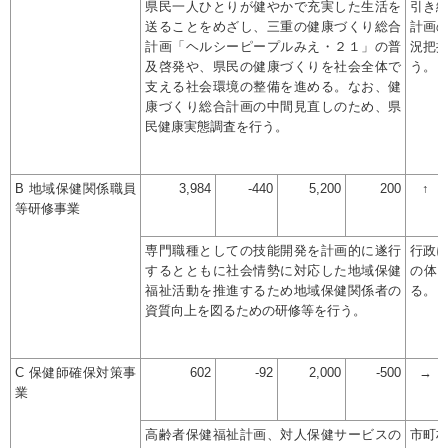
県民一人ひとりが健やかで充実した生活を
引き
送ることをめざし、三重の健康づくり総合
計画
計画「ヘルシーピープルみえ・２１」の普
況把
及啓発や、県民の健康づくりを社会全体で
う。
支える社会環境の整備を進める。なお、健
康づくり総合計画の中間見直しのため、県
民健康実態調査を行う。
B 地域保健関係職員
3,984
-440
5,200
200
↑
等研修事業
専門職種としての技能開発を計画的に遂行
行政
するとともに社会情勢に対応した地域保健
の体
福祉活動を推進するため地域保健関係者の
る。
資質向上を図るための研修等を行う。
C 保健師確保対策事
602
-92
2,000
-500
→
業
高齢者保健福祉計画、対人保健サービスの
市町