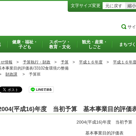
文字サイズ変更
元に戻す
縮小
サイ
健康・福祉・
スポーツ・
観光・産業・
犯
まちづく
子ども
教育・文化
しごと
らせ情報
>
予算執行・財政
>
予算
>
平成１６年度
>
平成１６年
基本事業目的評価表/33102食環境の整備
>
財政課
>
予算班
2004(平成16)年度 当初予算 基本事業目的評価
2004(平成16)年度 当初予算
基本事業目的評価表