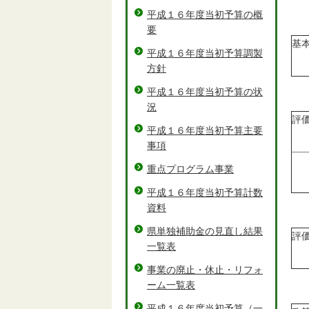
平成１６年度当初予算の概
要
基
平成１６年度当初予算調製
方針
平成１６年度当初予算の状
況
評
平成１６年度当初予算主要
事項
重点プログラム事業
平成１６年度当初予算計数
資料
県単独補助金の見直し結果
評
一覧表
事業の廃止・休止・リフォ
ーム一覧表
平成１６年度当初予算（一