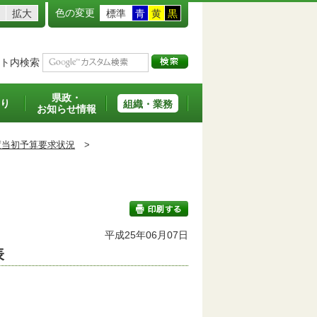
色の変更
拡大
標準
青
黄
黒
ト内検索
県政・
り
組織・業務
お知らせ情報
度当初予算要求状況
>
平成25年06月07日
表
印刷する