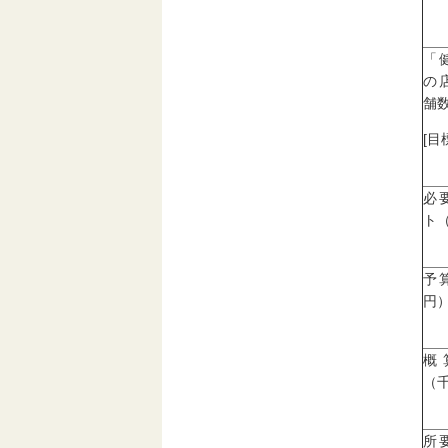
「
の
舗
[目
必
ト
予
円
概
（
所