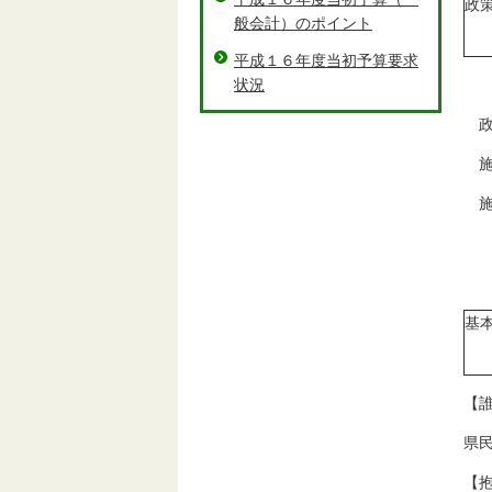
政
般会計）のポイント
平成１６年度当初予算要求
状況
政
施
施
基
【
県
【