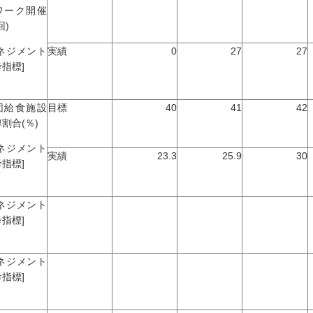
ワーク開催
回)
マネジメント
実績
0
27
27
指標]
団給食施設
目標
40
41
42
割合(％)
マネジメント
実績
23.3
25.9
30
指標]
マネジメント
指標]
マネジメント
指標]