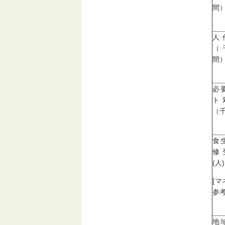
間
人
（
間
必
ト
（
食
修
(人)
[
参考
地