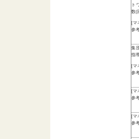
ト
数(
[
参考
集
指導
[
参考
[
参考
[
参考