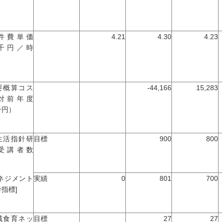
）
件費単価
4.21
4.30
4.23
千円／時
）
要概算コス
-44,166
15,283
対前年度
千円）
生活指針研
目標
900
800
受講者数
マネジメント
実績
0
801
700
指標]
域食育ネッ
目標
27
27