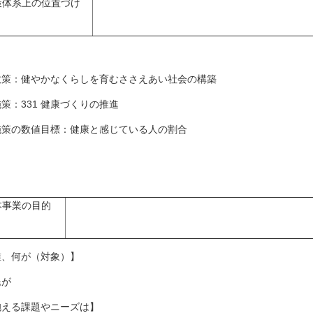
策体系上の位置づけ
策：健やかなくらしを育むささえあい社会の構築
策：331 健康づくりの推進
策の数値目標：健康と感じている人の割合
本事業の目的
誰、何が（対象）】
民が
抱える課題やニーズは】