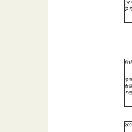
[
参考
数
栄
食
の
20