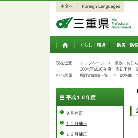
本文へ
Foreign Languages
三重県公式ウェブサイト
くらし・環境
防災・防
トップペ
ージ
現在位置：
トップページ
>
県政・お知
2004(平成16)年度 当初予算 
担当所属：
県庁の組織一覧 >
総務部 
平成１６年度
９月補正
１１月補正
１２月補正