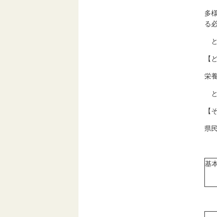
多
る
と
【
栄
と
【
県
基