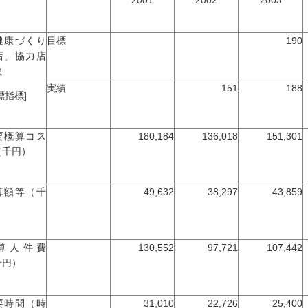
2001
2002
2003
健康づくり
目標
190
店」協力店
数
実績
151
188
標指標]
要概算コス
180,184
136,018
151,301
（千円）
算額等（千
49,632
38,297
43,859
）
算人件費
130,552
97,721
107,442
千円）
要時間（時
31,010
22,726
25,400