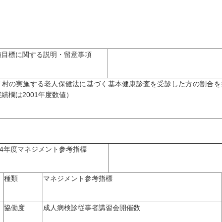
値目標に関する説明・留意事項
町村の実施する老人保健法に基づく基本健康診査を受診した方の割合を指標
績欄は2001年度数値）
04年度マネジメント参考指標
種類
マネジメント参考指標
協働度
成人病検診従事者講習会開催数