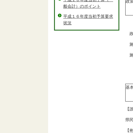
政
般会計）のポイント
平成１６年度当初予算要求
状況
政
施
施
基
【
県
【