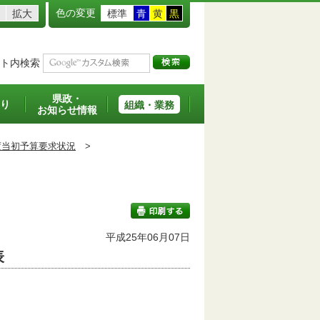
色の変更
拡大
標準
青
黄
黒
ト内検索
県政・
り
組織・業務
お知らせ情報
度当初予算要求状況
>
平成25年06月07日
表
印刷する