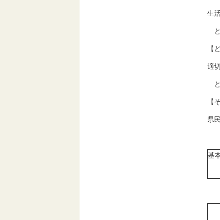
生
と
【
適
と
【
県
基