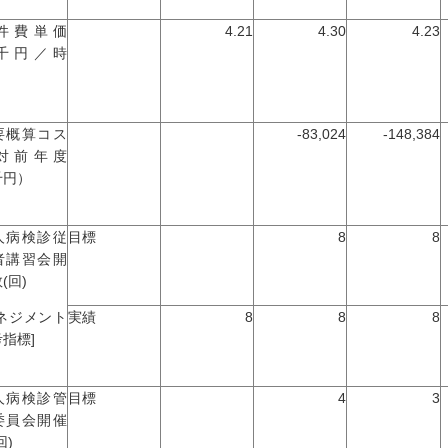
件費単価
4.21
4.30
4.23
千円／時
）
要概算コス
-83,024
-148,384
対前年度
千円）
人病検診従
目標
8
8
者講習会開
(回)
マネジメント
実績
8
8
8
指標]
人病検診管
目標
4
3
委員会開催
回)