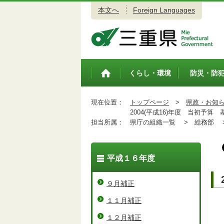
本文へ
Foreign Languages
三重県公式ウェブサイト
くらし・環境
防災・防
トップペ
ージ
現在位置：
トップページ
>
県政・お知
2004(平成16)年度 当初予算
担当所属：
県庁の組織一覧 >
総務部 
平成１６年度
９月補正
１１月補正
１２月補正