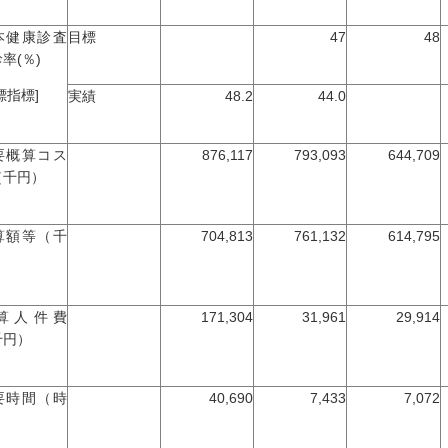
本健康診査
目標
47
48
率(％)
標指標]
実績
48.2
44.0
要概算コス
876,117
793,093
644,709
（千円）
算額等（千
704,813
761,132
614,795
）
算人件費
171,304
31,961
29,914
千円）
要時間（時
40,690
7,433
7,072
）