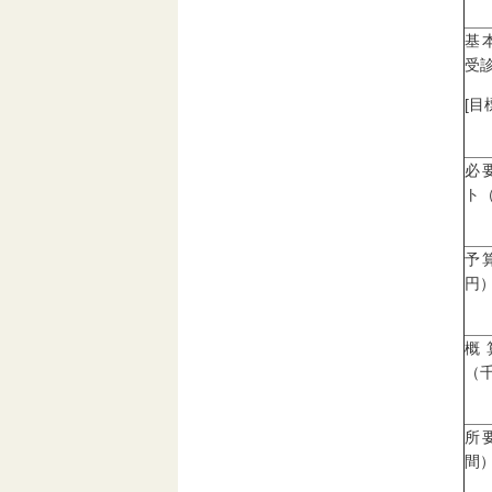
基
受診
[目
必
ト
予
円
概
（
所
間