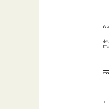
数
市
度実
20
１