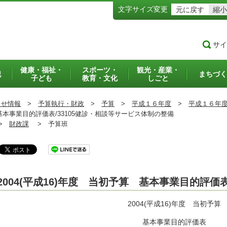
文字サイズ変更
元に戻す
縮小
サイ
健康・福祉・
スポーツ・
観光・産業・
犯
まちづく
子ども
教育・文化
しごと
らせ情報
>
予算執行・財政
>
予算
>
平成１６年度
>
平成１６年
 基本事業目的評価表/33105健診・相談等サービス体制の整備
>
財政課
>
予算班
2004(平成16)年度 当初予算 基本事業目的評価
2004(平成16)年度 当初予算
基本事業目的評価表