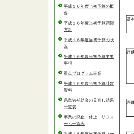
平成１６年度当初予算の概
要
基
平成１６年度当初予算調製
方針
平成１６年度当初予算の状
況
評
平成１６年度当初予算主要
事項
重点プログラム事業
平成１６年度当初予算計数
資料
県単独補助金の見直し結果
評
一覧表
事業の廃止・休止・リフォ
ーム一覧表
平成１６年度当初予算（一