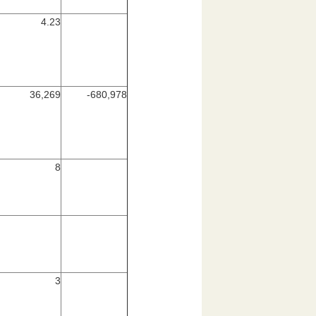
4.23
36,269
-680,978
8
3