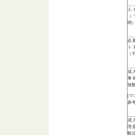
人
（
間
必
ト
（
成
事
催数
[
参考
成
理
数(