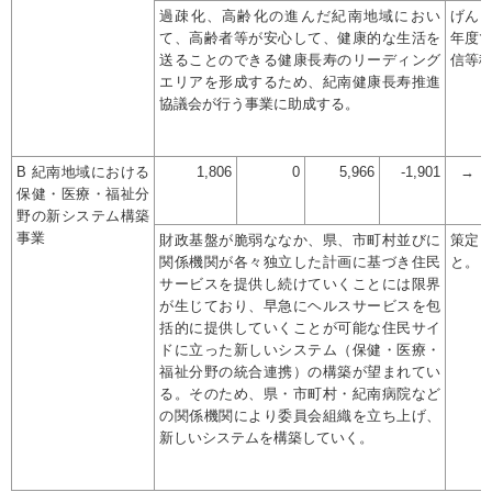
過疎化、高齢化の進んだ紀南地域におい
げん
て、高齢者等が安心して、健康的な生活を
年度
送ることのできる健康長寿のリーディング
信等
エリアを形成するため、紀南健康長寿推進
協議会が行う事業に助成する。
B 紀南地域における
1,806
0
5,966
-1,901
→
保健・医療・福祉分
野の新システム構築
事業
財政基盤が脆弱ななか、県、市町村並びに
策定
関係機関が各々独立した計画に基づき住民
と。
サービスを提供し続けていくことには限界
が生じており、早急にヘルスサービスを包
括的に提供していくことが可能な住民サイ
ドに立った新しいシステム（保健・医療・
福祉分野の統合連携）の構築が望まれてい
る。そのため、県・市町村・紀南病院など
の関係機関により委員会組織を立ち上げ、
新しいシステムを構築していく。