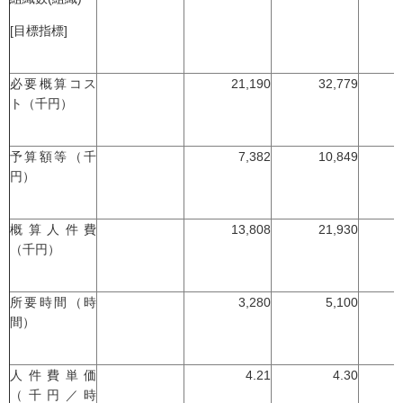
[目標指標]
必要概算コス
21,190
32,779
ト（千円）
予算額等（千
7,382
10,849
円）
概算人件費
13,808
21,930
（千円）
所要時間（時
3,280
5,100
間）
人件費単価
4.21
4.30
（千円／時