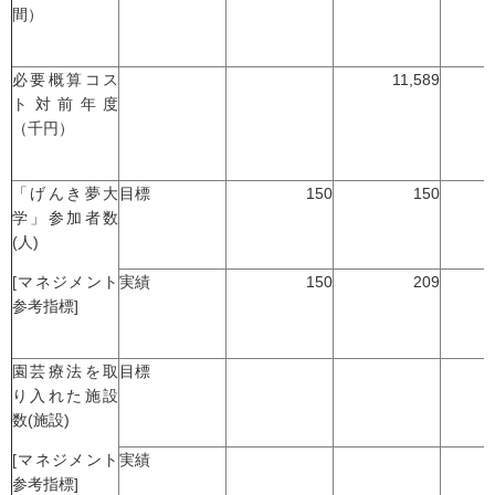
間）
必要概算コス
11,589
ト対前年度
（千円）
「げんき夢大
目標
150
150
学」参加者数
(人)
[マネジメント
実績
150
209
参考指標]
園芸療法を取
目標
り入れた施設
数(施設)
[マネジメント
実績
参考指標]