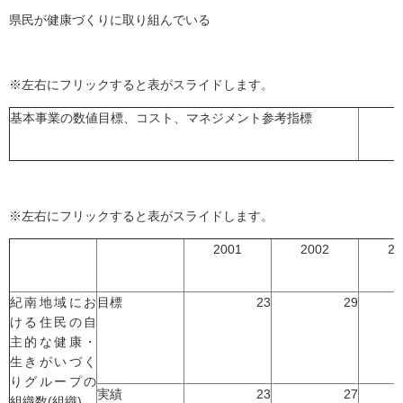
県民が健康づくりに取り組んでいる
※左右にフリックすると表がスライドします。
基本事業の数値目標、コスト、マネジメント参考指標
※左右にフリックすると表がスライドします。
2001
2002
20
紀南地域にお
目標
23
29
ける住民の自
主的な健康・
生きがいづく
りグループの
実績
23
27
組織数(組織)