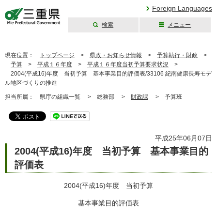
Foreign Languages
検索
メニュー
三重県公式ウェブ
サイト
現在位置：
トップページ
>
県政・お知らせ情報
>
予算執行・財政
>
予算
>
平成１６年度
>
平成１６年度当初予算要求状況
>
2004(平成16)年度 当初予算 基本事業目的評価表/33106 紀南健康長寿モデ
ル地区づくりの推進
担当所属：
県庁の組織一覧 >
総務部 >
財政課
>
予算班
平成25年06月07日
2004(平成16)年度 当初予算 基本事業目的
評価表
2004(平成16)年度 当初予算
基本事業目的評価表