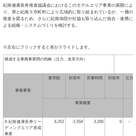
紀南健康長寿推進協議会におけるこのモデルエリア事業の展開によ
り、県と紀南５市町村により広域的に取り組まれているが、一層の
推進を図るため、さらに紀南病院や社協も取り込んだ統合・連携に
よる組織・システムづくりを検討する。
※左右にフリックすると表がスライドします。
構成する事務事業間の戦略（注力、改革方向）
要求額
対前年
所要時間
対前年
注力
事務事業
事業概要
A 紀南健康長寿リー
6,252
-1,559
3,200
0
↑
ディングエリア形成
事業