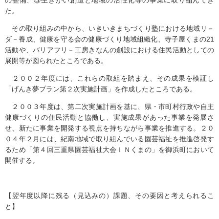
の整備、③生きがい創造と地域の活性化等の事業に取り組んでき
た。
その取り組みの中から、いきいきまちづくり塾における地域リ－
ダ－養成、健康を守る会の健康づくり地域組織化、寺子屋くまの21
活動や、バリアフリ－工房きなんの創設における住民活動としての
展開等が図られたところである。
２００２年度には、これらの取組を踏まえ、その成果を検証し
「げんき夢プラン第２次実施計画」を作成したところである。
２００３年度は、第二次実施計画を基に、県・市町村行政や自主
健康づくりの住民活動と協働し、実施成果があった事業を発展さ
せ、新たに事業を開発する視点を持ちながら事業を推進する。２０
０４年２月には、紀南地域で取り組んでいる園芸福祉を推進啓発す
るため「第４回三重県園芸福祉大会ＩＮくまの」を御浜町において
開催する。
【翌年度以降に残る（見込みの）課題、その要因と考えられるこ
と】