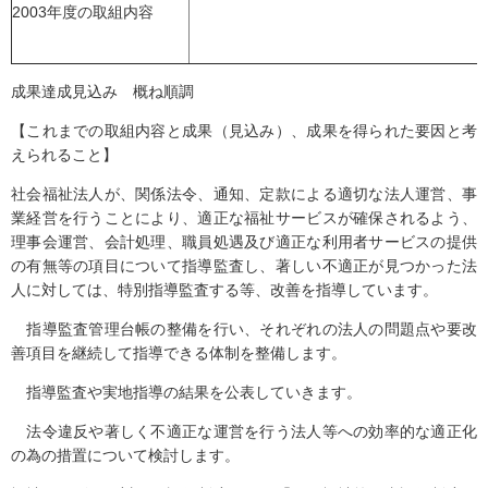
2003年度の取組内容
成果達成見込み 概ね順調
【これまでの取組内容と成果（見込み）、成果を得られた要因と考
えられること】
社会福祉法人が、関係法令、通知、定款による適切な法人運営、事
業経営を行うことにより、適正な福祉サービスが確保されるよう、
理事会運営、会計処理、職員処遇及び適正な利用者サービスの提供
の有無等の項目について指導監査し、著しい不適正が見つかった法
人に対しては、特別指導監査する等、改善を指導しています。
指導監査管理台帳の整備を行い、それぞれの法人の問題点や要改
善項目を継続して指導できる体制を整備します。
指導監査や実地指導の結果を公表していきます。
法令違反や著しく不適正な運営を行う法人等への効率的な適正化
の為の措置について検討します。