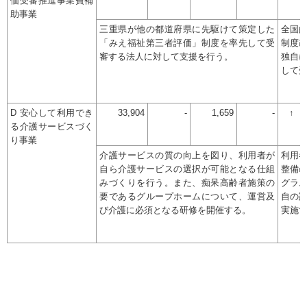
価受審推進事業費補
助事業
三重県が他の都道府県に先駆けて策定した
全国
「みえ福祉第三者評価」制度を率先して受
制度
審する法人に対して支援を行う。
独自
して
D 安心して利用でき
33,904
-
1,659
-
↑
る介護サービスづく
り事業
介護サービスの質の向上を図り、利用者が
利用
自ら介護サービスの選択が可能となる仕組
整備
みづくりを行う。また、痴呆高齢者施策の
グラ
要であるグループホームについて、運営及
自の
び介護に必須となる研修を開催する。
実施