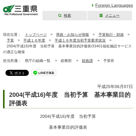
Foreign Languages
検索
メニュー
三重県公式ウェブ
サイト
現在位置：
トップページ
>
県政・お知らせ情報
>
予算執行・財政
>
予算
>
平成１６年度
>
平成１６年度当初予算要求状況
>
2004(平成16)年度 当初予算 基本事業目的評価表/33401福祉施設サービス
の適正な確保
担当所属：
県庁の組織一覧 >
総務部 >
財政課
>
予算班
平成25年06月07日
2004(平成16)年度 当初予算 基本事業目的
評価表
2004(平成16)年度 当初予算
基本事業目的評価表