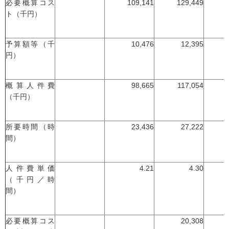
必要概算コス
109,141
129,449
ト（千円）
予算額等（千
10,476
12,395
円）
概算人件費
98,665
117,054
（千円）
所要時間（時
23,436
27,222
間）
人件費単価
4.21
4.30
（千円／時
間）
必要概算コス
20,308