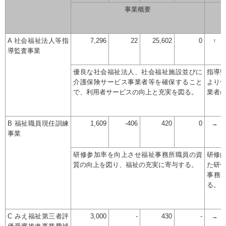
事業概要
A 社会福祉法人等指
7,296
22
25,602
0
↑
導監査事業
優良な社会福祉法人、社会福祉施設並びに
指導
介護保険サービス事業者等を確保すること
より
で、利用者サービスの向上と充実を図る。
業者
B 福祉職員現任訓練
1,609
-406
420
0
→
事業
研修参加率を向上させ福祉事務所職員の資
研修
質の向上を図り、福祉の充実に寄与する。
た研
事務
る。
C みえ福祉第三者評
3,000
-
430
-
→