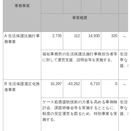
事務事業
事業概要
A 生活保護法施行事
2,735
112
14,930
320
→
務事業
福祉事務所の生活保護法施行事務担当者等
生活
に対して運営支援、説明会等を実施する。
寧な
援、
B 生活保護適正化推
16,297
-43,262
6,710
0
→
進事業
ケース処遇援助技術の力量を高める事例検
生活
討会、課題研修会等を実施するとともに、
寧な
制度の安定運営を図るため、特別事業を実
援、
施する。