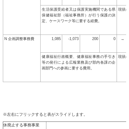
生活保護受給者又は保護実施機関である県
現状
保健福祉部（福祉事務所）が行う保護の決
定、ケースワーク等に要する経費。
N 企画調整事務費
1,085
-1,073
200
0
→
健康福祉行政概要、健康福祉事務の手引き
現状
等の発行による広報業務及び部内各課の企
画部門への参画に要する費用。
※左右にフリックすると表がスライドします。
休廃止する事務事業