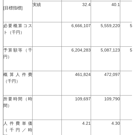
実績
32.4
40.1
[目標指標]
必要概算コス
6,666,107
5,559,220
5,
ト（千円）
予算額等（千
6,204,283
5,087,123
5,
円）
概算人件費
461,824
472,097
（千円）
所要時間（時
109,697
109,790
間）
人件費単価
4.21
4.30
（千円／時