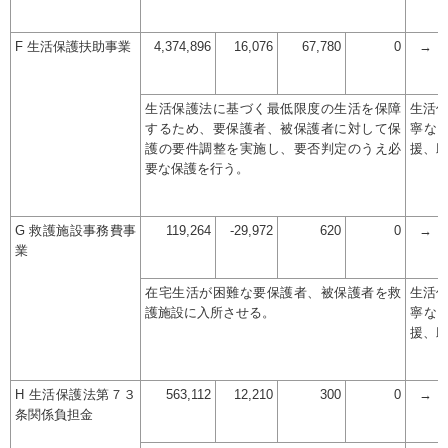
F 生活保護扶助事業
4,374,896
16,076
67,780
0
→
生活保護法に基づく最低限度の生活を保障
生活
するため、要保護者、被保護者に対して保
寧な
護の要件調整を実施し、要否判定のうえ必
援、
要な保護を行う。
G 救護施設事務費事
119,264
-29,972
620
0
→
業
在宅生活が困難な要保護者、被保護者を救
生活
護施設に入所させる。
寧な
援、
H 生活保護法第７３
563,112
12,210
300
0
→
条関係負担金