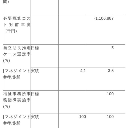
間）
必要概算コス
-1,106,887
ト対前年度
（千円）
自立助長推進
目標
5
ケース選定率
(％)
[マネジメント
実績
4.1
3.5
参考指標]
福祉事務所事
目標
100
務指導実施率
(％)
[マネジメント
実績
100
100
参考指標]