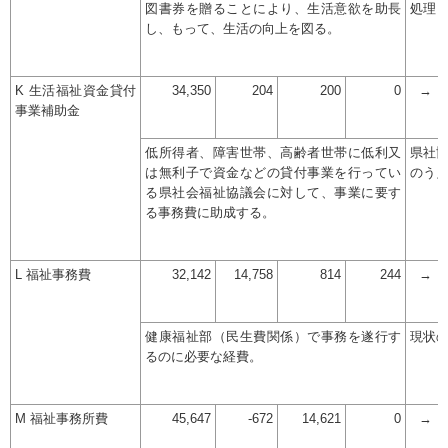
図書券を贈ることにより、生活意欲を助長
処理
し、もって、生活の向上を図る。
K 生活福祉資金貸付
34,350
204
200
0
→
事業補助金
低所得者、障害世帯、高齢者世帯に低利又
県社
は無利子で資金などの貸付事業を行ってい
のう
る県社会福祉協議会に対して、事業に要す
る事務費に助成する。
L 福祉事務費
32,142
14,758
814
244
→
健康福祉部（民生費関係）で事務を遂行す
現状
るのに必要な経費。
M 福祉事務所費
45,647
-672
14,621
0
→