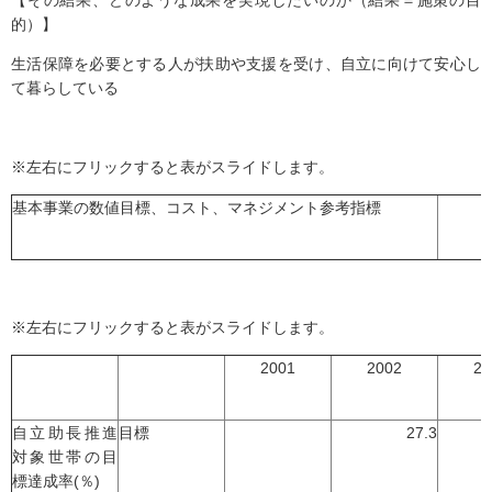
【その結果、どのような成果を実現したいのか（結果＝施策の目
的）】
生活保障を必要とする人が扶助や支援を受け、自立に向けて安心し
て暮らしている
※左右にフリックすると表がスライドします。
基本事業の数値目標、コスト、マネジメント参考指標
※左右にフリックすると表がスライドします。
2001
2002
20
自立助長推進
目標
27.3
対象世帯の目
標達成率(％)