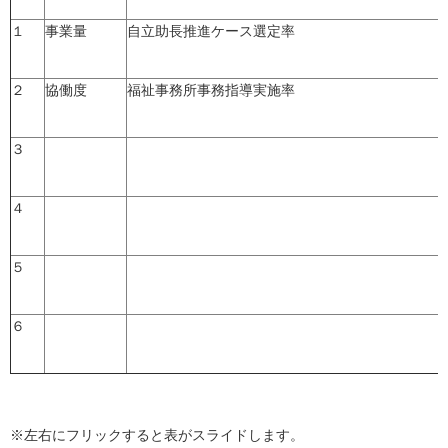
１
事業量
自立助長推進ケース選定率
２
協働度
福祉事務所事務指導実施率
３
４
５
６
※左右にフリックすると表がスライドします。