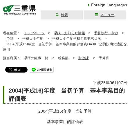
Foreign Languages
検索
メニュー
三重県公式ウェブ
サイト
現在位置：
トップページ
>
県政・お知らせ情報
>
予算執行・財政
>
予算
>
平成１６年度
>
平成１６年度当初予算要求状況
>
2004(平成16)年度 当初予算 基本事業目的評価表/34301 公的扶助の適正な
運用
担当所属：
県庁の組織一覧 >
総務部 >
財政課
>
予算班
平成25年06月07日
2004(平成16)年度 当初予算 基本事業目的
評価表
2004(平成16)年度 当初予算
基本事業目的評価表