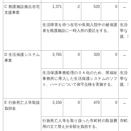
C 救護施設拠点在宅
1,371
-2
520
0
→
支援事業
生活障害を持つ在宅や長期入院中の被保護
生活
者を救護施設に一時入所の委託をする。
寧な
援、
D 生活保護システム
3,765
0
320
0
→
事業
生活保護事務処理のＯＡ化のため、県福祉
生活
事務所に導入した生活保護システムのソフ
寧な
ト、ハードについて保守点検を実施する。
援、
E 行旅死亡人等取扱
3,150
0
470
0
→
負担金
行旅死亡人等を取り扱った市町村の取扱費
市町
用の立て替え分全額を負担する。