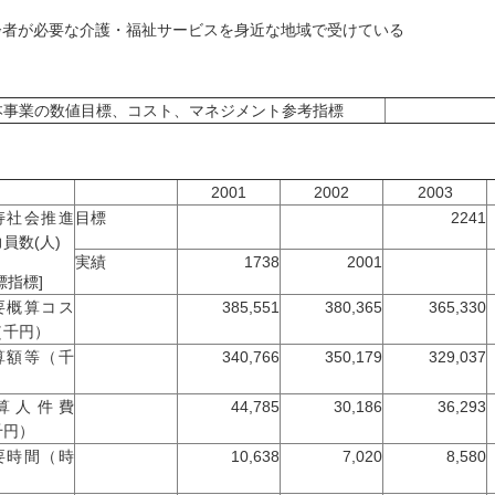
齢者が必要な介護・福祉サービスを身近な地域で受けている
本事業の数値目標、コスト、マネジメント参考指標
2001
2002
2003
寿社会推進
目標
2241
員数(人)
実績
1738
2001
標指標]
要概算コス
385,551
380,365
365,330
（千円）
算額等（千
340,766
350,179
329,037
）
算人件費
44,785
30,186
36,293
千円）
要時間（時
10,638
7,020
8,580
）