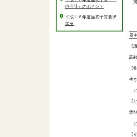
施策
般会計）のポイント
平成１６年度当初予算要求
状況
基
【
高
【
生
と
【
意
と
【