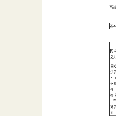
高
基
長
協力
[目
必
ト
予
円
概
（
所
間