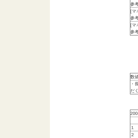
参考
[
参考
[
参考
数
・
だ
20
１
２