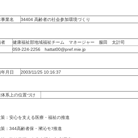
本事業名
34404 高齢者の社会参加環境づくり
価者
健康福祉部地域福祉チーム マネージャー 服田 太計司
059-224-2256 hattat00@pref.mie.jp
価年月日
2003/11/25 10:16:37
策体系上の位置づけ
策：安心を支える医療・福祉の推進
策：344高齢者保・瀦沁モﾌ推進