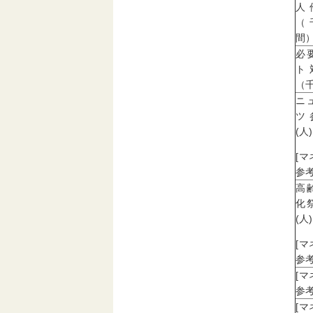
人
（
間
必
ト
（
ニ
ツ
(人)
[
参考
高
化
(人)
[
参考
[
参考
[