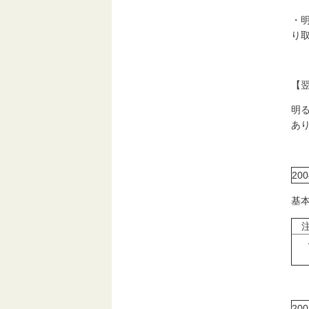
・
り
【
明
あ
2
基
20