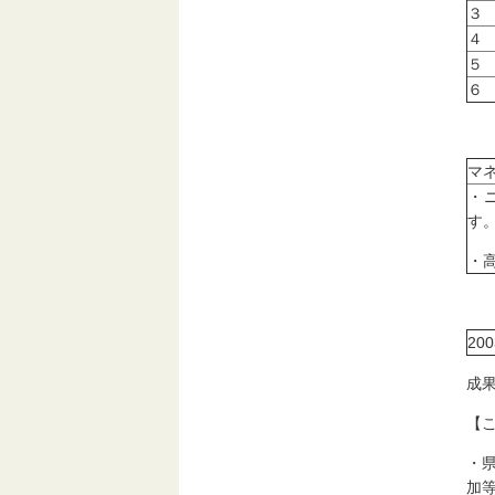
３
４
５
６
マ
・
す
・
20
成
【
・
加