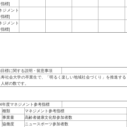
指標]
マネジメント
指標]
マネジメント
指標]
値目標に関する説明・留意事項
長寿社会大学の卒業生で、「明るく楽しい地域社会づくり」を推進する
く人材の数です。
04年度マネジメント参考指標
種類
マネジメント参考指標
事業量
高齢者健康文化祭参加者数
協働度
ニュースポーツ参加者数