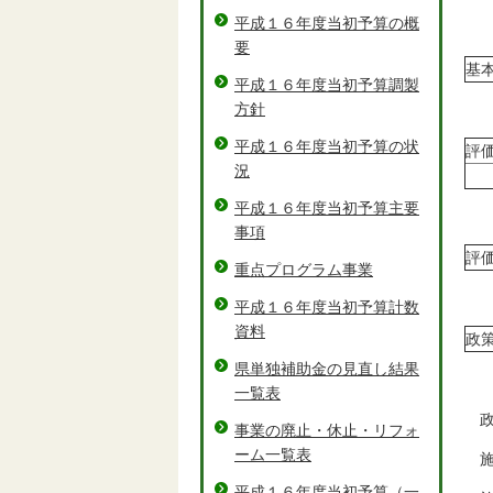
平成１６年度当初予算の概
要
基
平成１６年度当初予算調製
方針
平成１６年度当初予算の状
評
況
平成１６年度当初予算主要
事項
評
重点プログラム事業
平成１６年度当初予算計数
資料
政
県単独補助金の見直し結果
一覧表
政
事業の廃止・休止・リフォ
ーム一覧表
施
平成１６年度当初予算（一