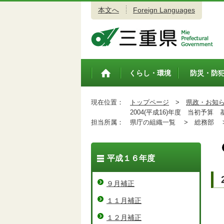
本文へ
Foreign Languages
三重県公式ウェブサイト
くらし・環境
防災・防
トップペ
ージ
現在位置：
トップページ
>
県政・お知
2004(平成16)年度 当初予算 
担当所属：
県庁の組織一覧 >
総務部 
平成１６年度
９月補正
１１月補正
１２月補正