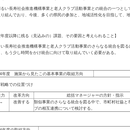
明るい長寿社会推進機構事業と老人クラブ活動事業との統合の一つとして
取り組んでおり、今後、多くの県民の参加と、地域活性化を目指して、
翌年度以降に残る（見込みの）課題、その要因と考えられること】
るい長寿社会推進機構事業と老人クラブ活動事業のさらなる統合を図る
り、もう少し時間をかけ統合に向けて取り組んでいく必要がある。
004年度 施策から見たこの基本事業の取組方向
本戦略での位置づけ
注力
改革方向
総括マネージャーの方針・指示
→
改善する
類似事業のさらなる統合を図る中で、市町村社協と
ブの相互連携について検討する。
04年度の取組方向