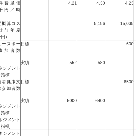
件費単価
4.21
4.30
4.23
千円／時
）
要概算コス
-5,186
-15,035
対前年度
千円）
ュースポー
目標
600
参加者数
実績
552
580
マネジメント
指標]
齢者健康文
目標
6500
祭参加者数
実績
5000
6400
マネジメント
指標]
マネジメント
指標]
マネジメント