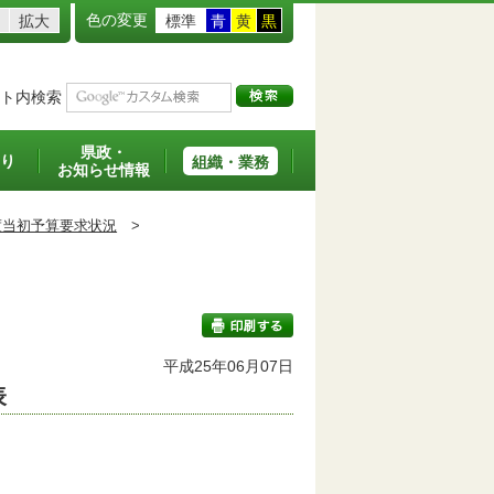
色の変更
拡大
標準
青
黄
黒
ト内検索
県政・
り
組織・業務
お知らせ情報
度当初予算要求状況
>
平成25年06月07日
表
印刷する