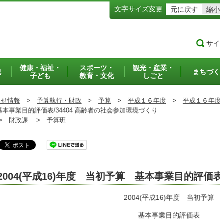
文字サイズ変更
元に戻す
縮小
サイ
健康・福祉・
スポーツ・
観光・産業・
犯
まちづく
子ども
教育・文化
しごと
らせ情報
>
予算執行・財政
>
予算
>
平成１６年度
>
平成１６年
基本事業目的評価表/34404 高齢者の社会参加環境づくり
>
財政課
>
予算班
2004(平成16)年度 当初予算 基本事業目的評価
2004(平成16)年度 当初予算
基本事業目的評価表