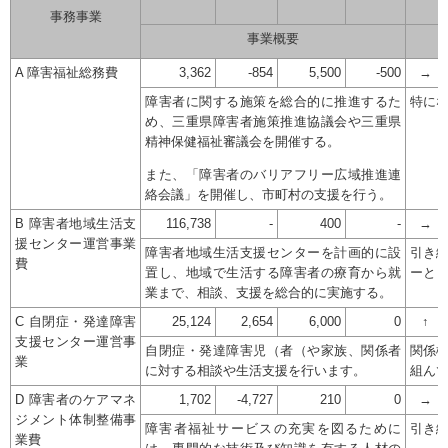
事務事業
事業概要
A 障害福祉総務費
3,362
-854
5,500
-500
→
障害者に関する施策を総合的に推進するた
特に
め、三重県障害者施策推進協議会や三重県
精神保健福祉審議会を開催する。
また、「障害者のバリアフリー広域推進連
絡会議」を開催し、市町村の支援を行う。
B 障害者地域生活支
116,738
-
400
-
→
援センター運営事業
障害者地域生活支援センターを計画的に設
引き
費
置し、地域で生活する障害者の療育から就
ーと
業まで、相談、支援を総合的に実施する。
C 自閉症・発達障害
25,124
2,654
6,000
0
↑
支援センター運営事
自閉症・発達障害児（者（や家族、関係者
関係
業
に対する相談や生活支援を行います。
組ん
D 障害者のケアマネ
1,702
-4,727
210
0
→
ジメント体制整備事
障害者福祉サービスの充実を図るために
引き
業費