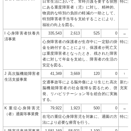
日常生活において、常時介護を要する状態
特に
にある重度障害者（児）に対し、精神的、
物資的な特別の負担の軽減の一助として、
特別障害者手当等を支給することにより、
福祉の向上を図る。
I 心身障害者扶養共
335,543
2,613
525
0
→
済事業
心身障害者の保護者が生存中に一定額の掛
特に
金を納付することにより、保護者が死亡又
は重度障害者となったとき、残された障害
者に対して年金を支給し、障害者の生活の
安定を図る。
J 高次脳機能障害者
41,349
3,669
120
0
↑
生活支援事業
交通事故等による脳外傷により生じた高次
新た
脳機能障害者の社会復帰を図るため、啓
充実
発、リハビリテーション等を総合的に実施
する。
K 重症心身障害児
79,922
1,923
500
0
→
（者）通園等事業費
在宅の重症心身障害児を対象に、通園の方
特に
法により必要な療育を行う。