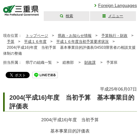
Foreign Languages
検索
メニュー
三重県公式ウェブ
サイト
現在位置：
トップページ
>
県政・お知らせ情報
>
予算執行・財政
>
予算
>
平成１６年度
>
平成１６年度当初予算要求状況
>
2004(平成16)年度 当初予算 基本事業目的評価表/34503障害者の相談支援
体制の整備
担当所属：
県庁の組織一覧 >
総務部 >
財政課
>
予算班
平成25年06月07日
2004(平成16)年度 当初予算 基本事業目的
評価表
2004(平成16)年度 当初予算
基本事業目的評価表