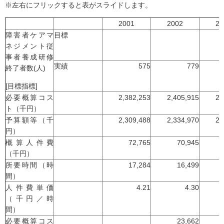
※左右にフリックすると表がスライドします。
2001
2002
20
障害者ケアマ
目標
ネジメント従
事者養成研修
実績
575
779
終了者数(人)
[目標指標]
必要概算コス
2,382,253
2,405,915
2,
ト（千円）
予算額等（千
2,309,488
2,334,970
2,
円）
概算人件費
72,765
70,945
（千円）
所要時間（時
17,284
16,499
間）
人件費単価
4.21
4.30
（千円／時
間）
必要概算コス
23,662