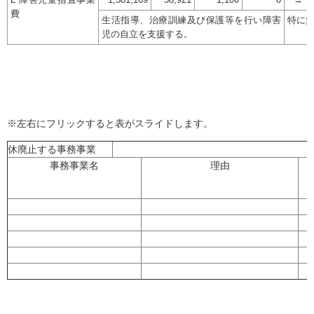
L 障害児童措置事業
1,581,169
58,921
1,100
0
→
費
生活指導、治療訓練及び保護等を行い障害
特に
児の自立を支援する。
※左右にフリックすると表がスライドします。
休廃止する事務事業
事務事業名
理由