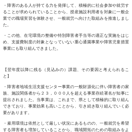
・障害のある人が持てる力を発揮して、積極的に社会参加や就労す
ることが求められていることから、授産施設利用者を対象に一般企
業での職場実習を体験させ、一般就労へ向けた取組みを推進しまし
た。
・この他、在宅環境の整備や特別障害者手当等の適正な実施をはじ
め、支援費制度の対象となっていない重心通園事業や障害児童措置
事業にも取り組んできました。
【翌年度以降に残る（見込みの）課題、その要因と考えられるこ
と】
・障害者地域生活支援センター事業の一般財源化に伴い障害者の家
族、施設関係者から２３，０００人を超える事業存続署名が知事に
提出されました。当事業は、これまで、県として積極的に取り組ん
できており、事業効果も高いことから、引き続き取り組んでいく必
要があります。
・雇用環境は依然として厳しい状況にあるものの、一般就労を希望
する障害者も増加していることから、職域開拓のための取組みをよ