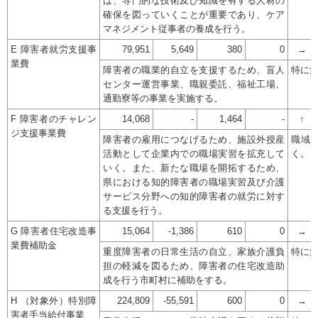
は、専門的な技術及び知識を有する人材の
確保を図っていくことが重要であり、ケア
マネジメント従事者の養成を行う。
E 障害者就労支援事
79,951
5,649
380
0
→
業費
障害者の職業的自立を支援するため、盲人
特に
センター運営事業、職親委託、福祉工場、
通勤寮等の事業を実施する。
F 障害者のチャレン
14,068
-
1,464
-
↑
ジ支援事業費
障害者の雇用につなげるため、施設外授産
職域
活動として企業内での職場実習を拡充して
く。
いく。また、新たな職場を開拓するため、
県における知的障害者の職場実習及び介護
サービス分野への知的障害者の就労に対す
る支援を行う。
G 障害者住宅改造事
15,064
-1,386
610
0
→
業費補助金
重度障害者の日常生活の自立、家族介護負
特に
担の軽減を図るため、障害者の住宅改造助
成を行う市町村に補助をする。
H （対象外）特別障
224,809
-55,591
600
0
→
害者手当給付事業