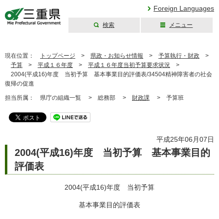
Foreign Languages
検索
メニュー
三重県公式ウェブ
サイト
現在位置：
トップページ
>
県政・お知らせ情報
>
予算執行・財政
>
予算
>
平成１６年度
>
平成１６年度当初予算要求状況
>
2004(平成16)年度 当初予算 基本事業目的評価表/34504精神障害者の社会
復帰の促進
担当所属：
県庁の組織一覧 >
総務部 >
財政課
>
予算班
平成25年06月07日
2004(平成16)年度 当初予算 基本事業目的
評価表
2004(平成16)年度 当初予算
基本事業目的評価表