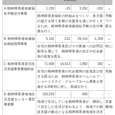
A 精神障害者保健福
1,218
-23
3,202
-202
→
祉手帳交付事業
精神障害者福祉の枠組みをつくり、各方面
手帳
の協力を得て各種の支援策を講じやすくす
ワー
るため、精神障害者保健福祉手帳の交付事
図る
務を行う。
B 精神障害者保健福
5,162
-212
29,314
-1,204
→
祉相談指導事業
在宅の精神障害者及びその家族への訪問活
特に
動等を通じて、精神障害者の自立や社会参
加の促進を図る。
C 精神障害者居宅生
71,938
14,613
1,882
382
→
活支援事業費補助金
在宅の精神障害者の社会復帰の促進及び自
実施
立を図るため、精神障害者ホームヘルプ・
ショートステイ・グループホーム事業を実
施する市町村に対し、助成を行う。
D 精神障害者地域生
150,019
-
500
-
↑
活支援センター運営
地域で生活している精神障害者が、継続し
支援
事業費
て自立した生活が送れるよう、地域での相
圏域
談支援の拠点となる精神障害者地域生活支