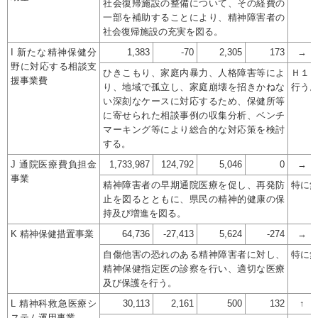
社会復帰施設の整備について、その経費の
一部を補助することにより、精神障害者の
社会復帰施設の充実を図る。
I 新たな精神保健分
1,383
-70
2,305
173
→
野に対応する相談支
ひきこもり、家庭内暴力、人格障害等によ
Ｈ１
援事業費
り、地域で孤立し、家庭崩壊を招きかねな
行う
い深刻なケースに対応するため、保健所等
に寄せられた相談事例の収集分析、ベンチ
マーキング等により総合的な対応策を検討
する。
J 通院医療費負担金
1,733,987
124,792
5,046
0
→
事業
精神障害者の早期通院医療を促し、再発防
特に
止を図るとともに、県民の精神的健康の保
持及び増進を図る。
K 精神保健措置事業
64,736
-27,413
5,624
-274
→
自傷他害の恐れのある精神障害者に対し、
特に
精神保健指定医の診察を行い、適切な医療
及び保護を行う。
L 精神科救急医療シ
30,113
2,161
500
132
↑