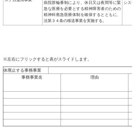
ステム運用事業
病院群輪番制により、休日又は夜間等に緊
シス
急な医療を必要とする精神障害者のための
精神科救急医療体制を確保するとともに、
法第３４条の移送事業を実施する。
※左右にフリックすると表がスライドします。
休廃止する事務事業
事務事業名
理由