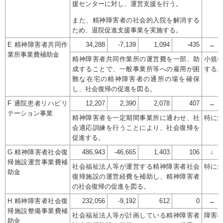
援センターに対し、運営支援を行う。
また、精神障害者の社会的入院を解消する
ため、退院促進支援事業を実施する。
E 精神障害者共同作
34,288
-7,139
1,094
-435
→
業所事業費補助金
精神障害者共同作業所の運営費を一部、助
小規
成することで、一般事業所等への雇用が困
する
難な在宅の精神障害者の通所の場を確保
し、社会復帰の促進を図る。
F 通院患者リハビリ
12,207
2,390
2,078
407
→
テーション事業
精神障害者を一定期間事業所に通わせ、社
特に
会適応訓練を行うことにより、社会復帰を
促進する。
G 精神障害者社会復
486,943
-46,665
1,403
106
↓
帰施設運営事業費補
社会福祉法人等が運営する精神障害者社会
特に
助金
復帰施設の運営経費を補助し、精神障害者
の社会復帰の促進を図る。
H 精神障害者社会復
232,056
-9,192
612
0
→
帰施設整備事業費補
社会福祉法人等が計画している精神障害者
障害
助金