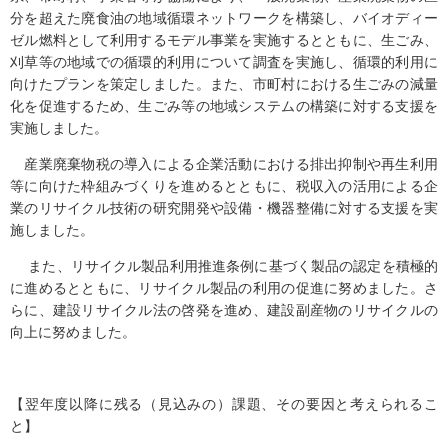
分を超えた廃食油の地域循環ネットワークを構築し、バイオディー
ゼル燃料として利用するモデル事業を実施するとともに、生ごみ、
刈草等の地域での循環的利用について調査を実施し、循環的利用に
向けたプランを策定しました。また、市町村における生ごみの減量
化を促進するため、生ごみ等の地域システムの構築に対する支援を
実施しました。
産業廃棄物税の導入による企業活動における排出抑制や再生利用
等に向けた枠組みづくりを進めるとともに、税収入の活用による企
業のリサイクル技術の研究開発や設備・機器整備に対する支援を実
施しました。
また、リサイクル製品利用推進条例に基づく製品の認定を積極的
に進めるとともに、リサイクル製品の利用の促進に努めました。さ
らに、建設リサイクル法の啓発を進め、建設副産物のリサイクルの
向上に努めました。
【翌年度以降に残る（見込みの）課題、その要因と考えられるこ
と】