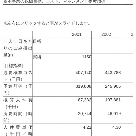
基本事業の数値目標、コスト、マネジメント参考指標
※左右にフリックすると表がスライドします。
2001
2002
20
一人一日あた
目標
りのごみ排出
量(g)
実績
1150
[目標指標]
必要概算コス
407,140
443,786
ト（千円）
予算額等（千
319,808
245,905
円）
概算人件費
87,332
197,881
（千円）
所要時間（時
20,744
46,019
間）
人件費単価
4.21
4.30
（千円／時