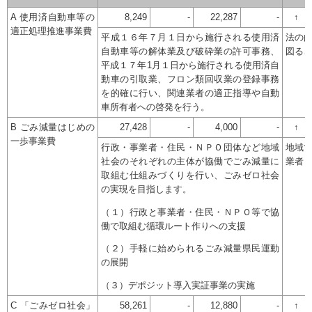
A 使用済自動車等の
8,249
-
22,287
-
↑
適正処理推進事業費
平成１６年７月１日から施行される使用済
法の
自動車等の解体業及び破砕業の許可事務、
図る
平成１７年1月１日から施行される使用済自
動車の引取業、フロン類回収業の登録事務
を的確に行い、関連業者の適正指導や自動
車所有者への啓発を行う。
B ごみ減量はじめの
27,428
-
4,000
-
↑
一歩事業費
行政・事業者・住民・ＮＰＯ団体など地域
地域
社会のそれぞれの主体が協働でごみ減量に
業者
取組む仕組みづくりを行い、ごみゼロ社会
の実現を目指します。
（１）行政と事業者・住民・ＮＰＯ等で協
働で取組む循環ルート作りへの支援
（２）手軽に始められるごみ減量県民運動
の展開
（３）デポジット導入実証事業の実施
C 「ごみゼロ社会」
58,261
-
12,880
-
↑