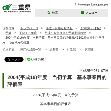
Foreign Languages
検索
メニュー
三重県公式ウェブ
サイト
現在位置：
トップページ
>
県政・お知らせ情報
>
予算執行・財政
>
予算
>
平成１６年度
>
平成１６年度当初予算要求状況
>
2004(平成16)年度 当初予算 基本事業目的評価表/41101排出抑制と再使
用・再生利用の推進
担当所属：
県庁の組織一覧 >
総務部 >
財政課
>
予算班
平成25年06月07日
2004(平成16)年度 当初予算 基本事業目的
評価表
2004(平成16)年度 当初予算
基本事業目的評価表