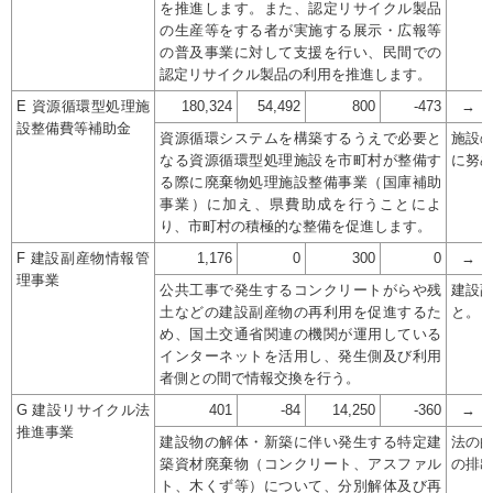
を推進します。また、認定リサイクル製品
の生産等をする者が実施する展示・広報等
の普及事業に対して支援を行い、民間での
認定リサイクル製品の利用を推進します。
E 資源循環型処理施
180,324
54,492
800
-473
→
設整備費等補助金
資源循環システムを構築するうえで必要と
施設
なる資源循環型処理施設を市町村が整備す
に努
る際に廃棄物処理施設整備事業（国庫補助
事業）に加え、県費助成を行うことによ
り、市町村の積極的な整備を促進します。
F 建設副産物情報管
1,176
0
300
0
→
理事業
公共工事で発生するコンクリートがらや残
建設
土などの建設副産物の再利用を促進するた
と。
め、国土交通省関連の機関が運用している
インターネットを活用し、発生側及び利用
者側との間で情報交換を行う。
G 建設リサイクル法
401
-84
14,250
-360
→
推進事業
建設物の解体・新築に伴い発生する特定建
法の
築資材廃棄物（コンクリート、アスファル
の排
ト、木くず等）について、分別解体及び再