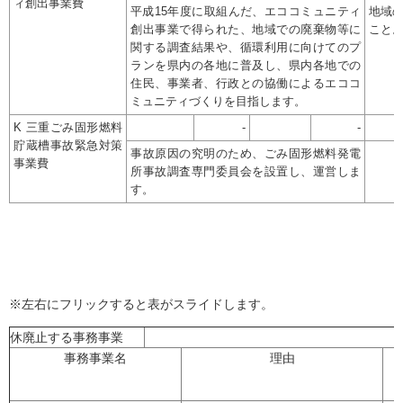
ィ創出事業費
平成15年度に取組んだ、エココミュニティ
地域
創出事業で得られた、地域での廃棄物等に
こと
関する調査結果や、循環利用に向けてのプ
ランを県内の各地に普及し、県内各地での
住民、事業者、行政との協働によるエココ
ミュニティづくりを目指します。
K 三重ごみ固形燃料
-
-
貯蔵槽事故緊急対策
事故原因の究明のため、ごみ固形燃料発電
事業費
所事故調査専門委員会を設置し、運営しま
す。
※左右にフリックすると表がスライドします。
休廃止する事務事業
事務事業名
理由