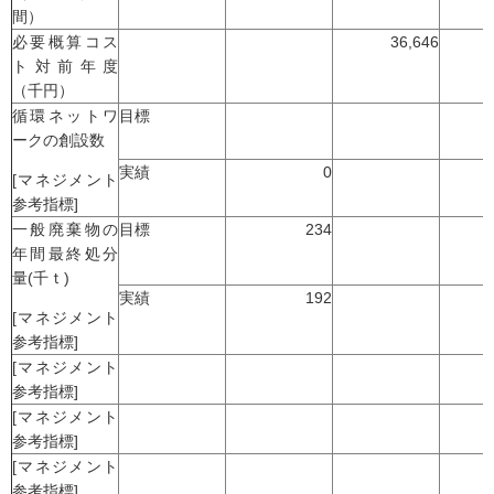
間）
必要概算コス
36,646
ト対前年度
（千円）
循環ネットワ
目標
ークの創設数
実績
0
[マネジメント
参考指標]
一般廃棄物の
目標
234
年間最終処分
量(千ｔ)
実績
192
[マネジメント
参考指標]
[マネジメント
参考指標]
[マネジメント
参考指標]
[マネジメント
参考指標]