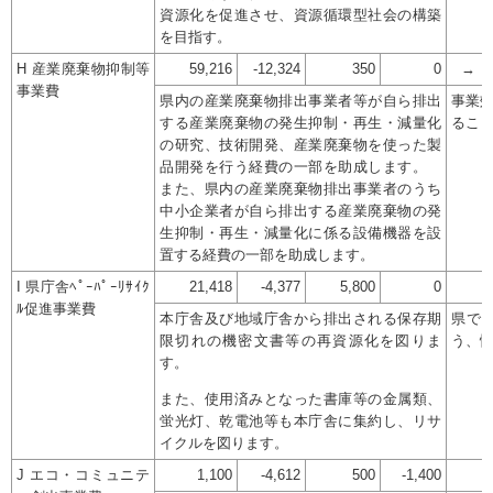
資源化を促進させ、資源循環型社会の構築
を目指す。
H 産業廃棄物抑制等
59,216
-12,324
350
0
→
事業費
県内の産業廃棄物排出事業者等が自ら排出
事業
する産業廃棄物の発生抑制・再生・減量化
るこ
の研究、技術開発、産業廃棄物を使った製
品開発を行う経費の一部を助成します。
また、県内の産業廃棄物排出事業者のうち
中小企業者が自ら排出する産業廃棄物の発
生抑制・再生・減量化に係る設備機器を設
置する経費の一部を助成します。
I 県庁舎ﾍﾟｰﾊﾟｰﾘｻｲｸ
21,418
-4,377
5,800
0
ﾙ促進事業費
本庁舎及び地域庁舎から排出される保存期
県で
限切れの機密文書等の再資源化を図りま
う、
す。
また、使用済みとなった書庫等の金属類、
蛍光灯、乾電池等も本庁舎に集約し、リサ
イクルを図ります。
J エコ・コミュニテ
1,100
-4,612
500
-1,400