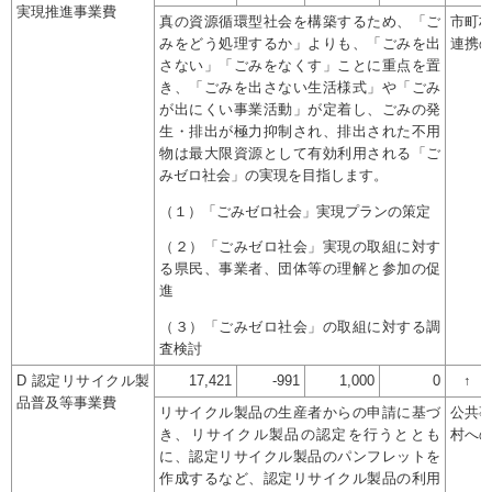
実現推進事業費
真の資源循環型社会を構築するため、「ご
市町
みをどう処理するか」よりも、「ごみを出
連携
さない」「ごみをなくす」ことに重点を置
き、「ごみを出さない生活様式」や「ごみ
が出にくい事業活動」が定着し、ごみの発
生・排出が極力抑制され、排出された不用
物は最大限資源として有効利用される「ご
みゼロ社会」の実現を目指します。
（１）「ごみゼロ社会」実現プランの策定
（２）「ごみゼロ社会」実現の取組に対す
る県民、事業者、団体等の理解と参加の促
進
（３）「ごみゼロ社会」の取組に対する調
査検討
D 認定リサイクル製
17,421
-991
1,000
0
↑
品普及等事業費
リサイクル製品の生産者からの申請に基づ
公共
き、リサイクル製品の認定を行うととも
村へ
に、認定リサイクル製品のパンフレットを
作成するなど、認定リサイクル製品の利用