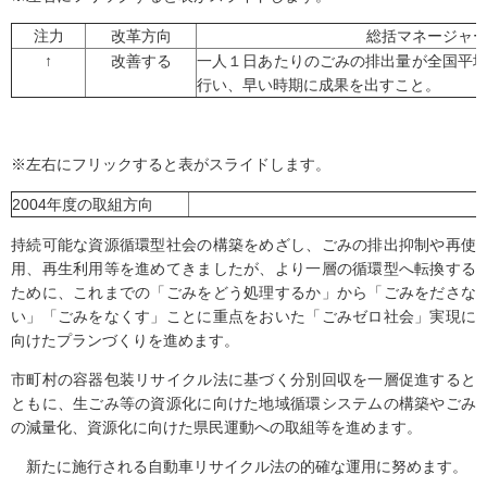
注力
改革方向
総括マネージャ
↑
改善する
一人１日あたりのごみの排出量が全国平
行い、早い時期に成果を出すこと。
※左右にフリックすると表がスライドします。
2004年度の取組方向
持続可能な資源循環型社会の構築をめざし、ごみの排出抑制や再使
用、再生利用等を進めてきましたが、より一層の循環型へ転換する
ために、これまでの「ごみをどう処理するか」から「ごみをださな
い」「ごみをなくす」ことに重点をおいた「ごみゼロ社会」実現に
向けたプランづくりを進めます。
市町村の容器包装リサイクル法に基づく分別回収を一層促進すると
ともに、生ごみ等の資源化に向けた地域循環システムの構築やごみ
の減量化、資源化に向けた県民運動への取組等を進めます。
新たに施行される自動車リサイクル法の的確な運用に努めます。