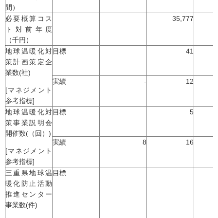
間）
必要概算コス
35,777
ト対前年度
（千円）
地球温暖化対
目標
41
策計画策定企
業数(社)
実績
-
12
[マネジメント
参考指標]
地球温暖化対
目標
5
策事業説明会
開催数(（回）)
実績
8
16
[マネジメント
参考指標]
三重県地球温
目標
暖化防止活動
推進センター
事業数(件)