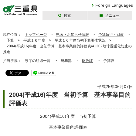
Foreign Languages
検索
メニュー
三重県公式ウェブ
サイト
現在位置：
トップページ
>
県政・お知らせ情報
>
予算執行・財政
>
予算
>
平成１６年度
>
平成１６年度当初予算要求状況
>
2004(平成16)年度 当初予算 基本事業目的評価表/41202地球温暖化防止の
推進
担当所属：
県庁の組織一覧 >
総務部 >
財政課
>
予算班
平成25年06月07日
2004(平成16)年度 当初予算 基本事業目的
評価表
2004(平成16)年度 当初予算
基本事業目的評価表