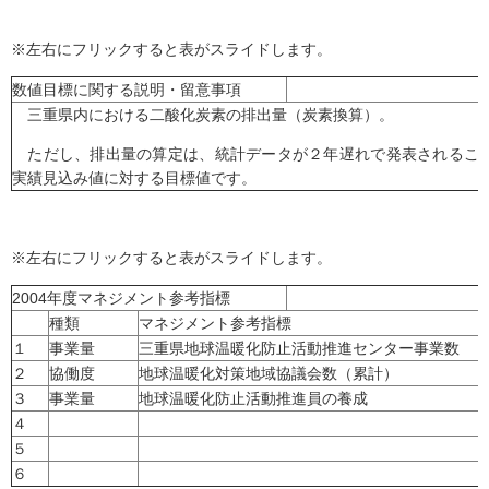
※左右にフリックすると表がスライドします。
数値目標に関する説明・留意事項
三重県内における二酸化炭素の排出量（炭素換算）。
ただし、排出量の算定は、統計データが２年遅れで発表されることから
実績見込み値に対する目標値です。
※左右にフリックすると表がスライドします。
2004年度マネジメント参考指標
種類
マネジメント参考指標
１
事業量
三重県地球温暖化防止活動推進センター事業数
２
協働度
地球温暖化対策地域協議会数（累計）
３
事業量
地球温暖化防止活動推進員の養成
４
５
６