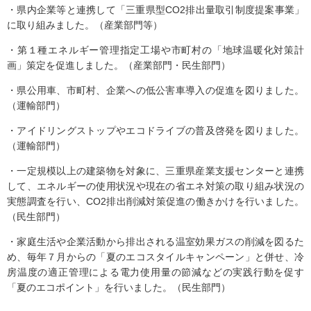
・県内企業等と連携して「三重県型CO2排出量取引制度提案事業」
に取り組みました。（産業部門等）
・第１種エネルギー管理指定工場や市町村の「地球温暖化対策計
画」策定を促進しました。（産業部門・民生部門）
・県公用車、市町村、企業への低公害車導入の促進を図りました。
（運輸部門）
・アイドリングストップやエコドライブの普及啓発を図りました。
（運輸部門）
・一定規模以上の建築物を対象に、三重県産業支援センターと連携
して、エネルギーの使用状況や現在の省エネ対策の取り組み状況の
実態調査を行い、CO2排出削減対策促進の働きかけを行いました。
（民生部門）
・家庭生活や企業活動から排出される温室効果ガスの削減を図るた
め、毎年７月からの「夏のエコスタイルキャンペーン」と併せ、冷
房温度の適正管理による電力使用量の節減などの実践行動を促す
「夏のエコポイント」を行いました。（民生部門）