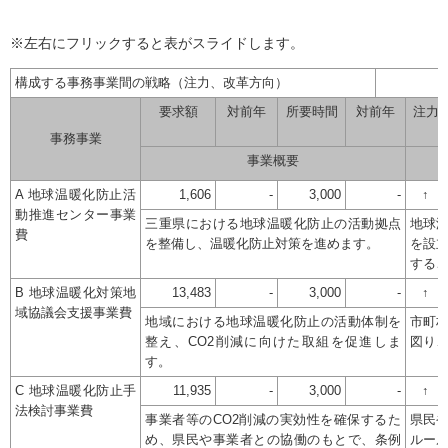
※左右にフリックすると表がスライドします。
構成する事務事業間の戦略（注力、改革方向）
要求額
対前年
所要時間
対前年
注力
事務事業
事業概要
A 地球温暖化防止活
1,606
-
3,000
-
↑
動推進センター事業
三重県における地球温暖化防止の活動拠点
地球
費
を整備し、温暖化防止対策を進めます。
を設
する
B 地球温暖化対策地
13,483
-
3,000
-
↑
域協議会支援事業費
地域における地球温暖化防止の活動体制を
市町
整え、CO2削減に向けた取組を促進しま
図り
す。
C 地球温暖化防止手
11,935
-
3,000
-
↑
法検討事業費
事業者等のCO2削減の実効性を確保するた
県民
め、県民や事業者との協働のもとで、条例
ルー