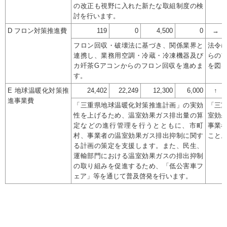
の改正も視野に入れた新たな取組制度の検
討を行います。
D フロン対策推進費
119
0
4,500
0
→
フロン回収・破壊法に基づき、関係業界と
法令
連携し、業務用空調・冷蔵・冷凍機器及び
らの
カ竏茶Gアコンからのフロン回収を進めま
を図
す。
E 地球温暖化対策推
24,402
22,249
12,300
6,000
↑
進事業費
「三重県地球温暖化対策推進計画」の実効
「三
性を上げるため、温室効果ガス排出量の算
室効
定などの進行管理を行うとともに、市町
事業
村、事業者の温室効果ガス排出抑制に関す
こと
る計画の策定を支援します。また、民生、
運輸部門における温室効果ガスの排出抑制
の取り組みを促進するため、「低公害車フ
ェア」等を通じて普及啓発を行います。