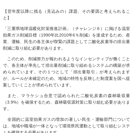
【翌年度以降に残る（見込みの）課題、その要因と考えられるこ
と】
「三重県地球温暖化対策推進計画」（チャレンジ６）に掲げる温室
効果ガス削減目標（1990年比2010年6％削減）を達成するため、産
業、運輸、民生の各主体が喫緊の課題として二酸化炭素等の排出量
削減に取り組む必要があります。
このため、削減努力が報われるようなインセンティブが働くこと
で、各主体が率先して排出量削減に取り組めるシステムの構築が求
められています。その１つとして「排出量取引」が考えられます
が、ルールが未確定のため、地域の特性を反映した制度案を国へ提
案していくことが求められています。
また、マラケシュ合意で認められた二酸化炭素の森林吸収量
（3.9%）を確保するため、森林吸収源対策に取り組む必要がありま
す。
全国的に温室効果ガスの増加の著しい民生・運輸部門について
は、地域や職場が一体となって環境県民運動として取り組むシステ
ムを構築する必要があります。