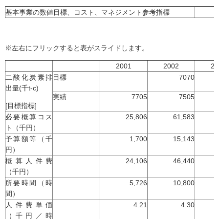
基本事業の数値目標、コスト、マネジメント参考指標
※左右にフリックすると表がスライドします。
2001
2002
20
二酸化炭素排
目標
7070
出量(千t-c)
実績
7705
7505
[目標指標]
必要概算コス
25,806
61,583
ト（千円）
予算額等（千
1,700
15,143
円）
概算人件費
24,106
46,440
（千円）
所要時間（時
5,726
10,800
間）
人件費単価
4.21
4.30
（千円／時