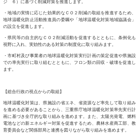
ジ ６）に基づく削減対策を推進します。
・地域の実情に応じた効果的なＣＯ２削減の取組を推進するため、
地球温暖化防止活動推進員の委嘱や「地球温暖化対策地域協議会」
の設立を促進します。
・県民等の自主的なＣＯ２削減活動を促進するとともに、条例化も
視野に入れ、実効性のある対策の制度化に取り組みます。
・市町村及び事業者の地球温暖化対策実行計画の策定促進や県施設
での率先実行に取り組むとともに、フロン類の回収・破壊を促進し
ます。
【総合行政の視点からの取組】
地球温暖化対策は、県施設の省エネ、省資源など率先して取り組み
を進める必要があることから、三重県庁地球温暖化対策率先実行計
画に基づき全庁的な取り組みを進めます。また、太陽光発電、燃料
電池などの新エネルギー対策を促進するため、農林水産商工部、教
育委員会など関係部局と連携を図りながら取り組みを進めます。