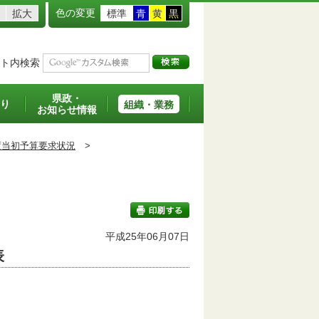
色の変更
拡大
標準
青
黄
黒
ト内検索
県政・
り
組織・業務
お知らせ情報
度当初予算要求状況
>
平成25年06月07日
表
印刷する