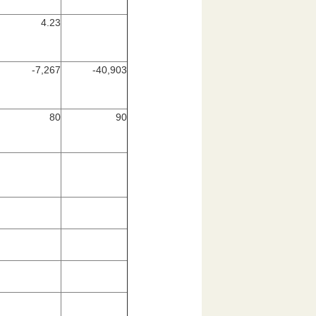
4.23
-7,267
-40,903
80
90