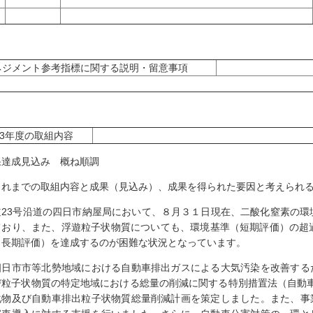
ネジメント参考指標に関する説明・留意事項
03年度の取組内容
果達成見込み 概ね順調
これまでの取組内容と成果（見込み）、成果を得られた要因と考えられ
道23号沿道の四日市納屋局において、８月３１日現在、二酸化窒素の環
ており、また、浮遊粒子状物質についても、環境基準（短期評価）の超
（長期評価）を達成するのが困難な状況となっています。
日市市等北勢地域における自動車排出ガスによる大気汚染を改善する
び粒子状物質の特定地域における総量の削減に関する特別措置法（自動車
化物及び自動車排出粒子状物質総量削減計画を策定しました。また、事