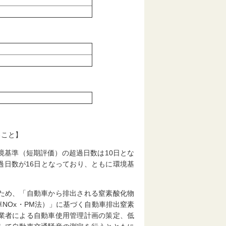
ること】
境基準（短期評価）の超過日数は10日とな
過日数が16日となっており、ともに環境基
ため、「自動車から排出される窒素酸化物
NOx・PM法）」に基づく自動車排出窒素
業者による自動車使用管理計画の策定、低