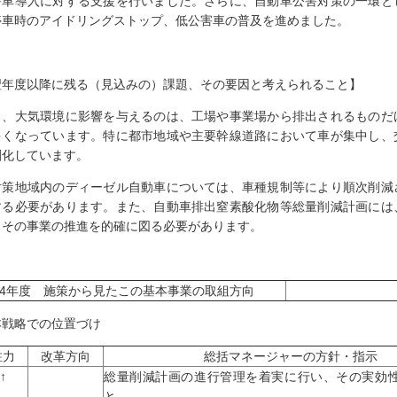
害車導入に対する支援を行いました。さらに、自動車公害対策の一環と
停車時のアイドリングストップ、低公害車の普及を進めました。
翌年度以降に残る（見込みの）課題、その要因と考えられること】
日、大気環境に影響を与えるのは、工場や事業場から排出されるものだ
多くなっています。特に都市地域や主要幹線道路において車が集中し、
刻化しています。
策地域内のディーゼル自動車については、車種規制等により順次削減
する必要があります。また、自動車排出窒素酸化物等総量削減計画には
、その事業の推進を的確に図る必要があります。
004年度 施策から見たこの基本事業の取組方向
本戦略での位置づけ
注力
改革方向
総括マネージャーの方針・指示
↑
総量削減計画の進行管理を着実に行い、その実効
と。