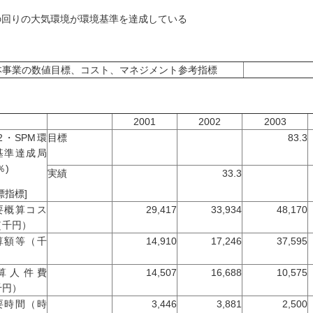
の回りの大気環境が環境基準を達成している
本事業の数値目標、コスト、マネジメント参考指標
2001
2002
2003
2・SPM環
目標
83.3
基準達成局
％)
実績
33.3
標指標]
要概算コス
29,417
33,934
48,170
（千円）
算額等（千
14,910
17,246
37,595
）
算人件費
14,507
16,688
10,575
千円）
要時間（時
3,446
3,881
2,500