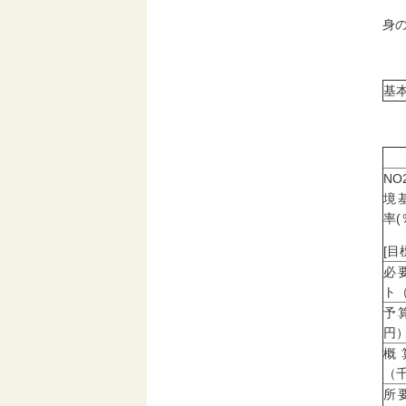
身
基
NO
境
率(
[目
必
ト
予
円
概
（
所