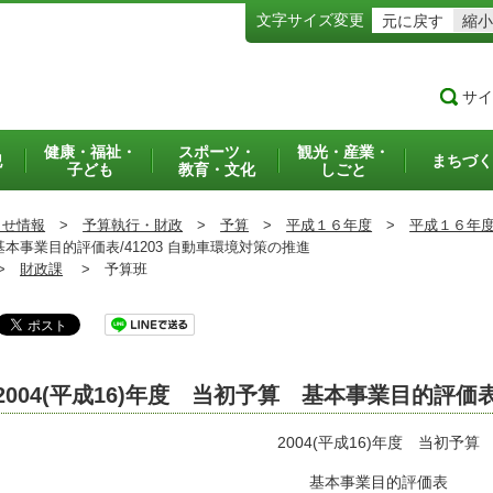
文字サイズ変更
元に戻す
縮小
サイ
健康・福祉・
スポーツ・
観光・産業・
犯
まちづく
子ども
教育・文化
しごと
らせ情報
>
予算執行・財政
>
予算
>
平成１６年度
>
平成１６年
基本事業目的評価表/41203 自動車環境対策の推進
>
財政課
>
予算班
2004(平成16)年度 当初予算 基本事業目的評価
2004(平成16)年度 当初予算
基本事業目的評価表