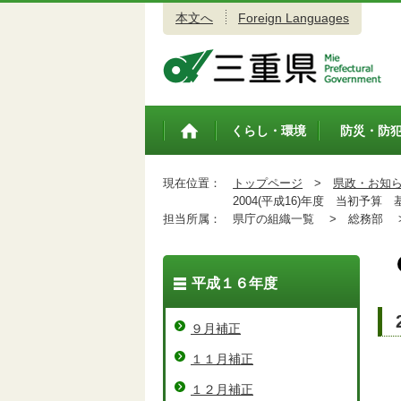
本文へ
Foreign Languages
三重県公式ウェブサイト
くらし・環境
防災・防
トップペ
ージ
現在位置：
トップページ
>
県政・お知
2004(平成16)年度 当初予算 
担当所属：
県庁の組織一覧 >
総務部 
平成１６年度
９月補正
１１月補正
１２月補正