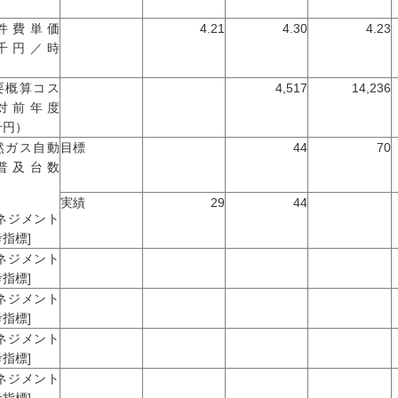
）
件費単価
4.21
4.30
4.23
千円／時
）
要概算コス
4,517
14,236
対前年度
千円）
然ガス自動
目標
44
70
普及台数
実績
29
44
マネジメント
指標]
マネジメント
指標]
マネジメント
指標]
マネジメント
指標]
マネジメント