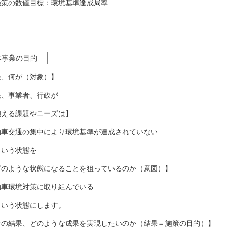
策の数値目標：環境基準達成局率
本事業の目的
誰、何が（対象）】
民、事業者、行政が
抱える課題やニーズは】
動車交通の集中により環境基準が達成されていない
いう状態を
どのような状態になることを狙っているのか（意図）】
動車環境対策に取り組んでいる
いう状態にします。
その結果、どのような成果を実現したいのか（結果＝施策の目的）】