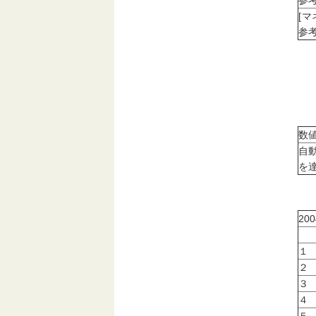
参考
[
参考
数
自
を
20
１
２
３
４