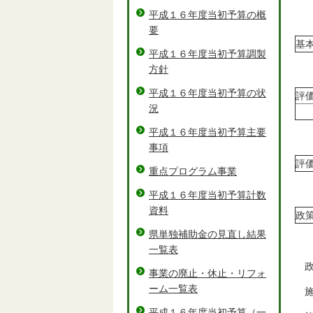
平成１６年度当初予算の概
要
基
平成１６年度当初予算調製
方針
平成１６年度当初予算の状
評
況
平成１６年度当初予算主要
事項
評
重点プログラム事業
平成１６年度当初予算計数
資料
政
県単独補助金の見直し結果
一覧表
政
事業の廃止・休止・リフォ
ーム一覧表
施策
平成１６年度当初予算（一