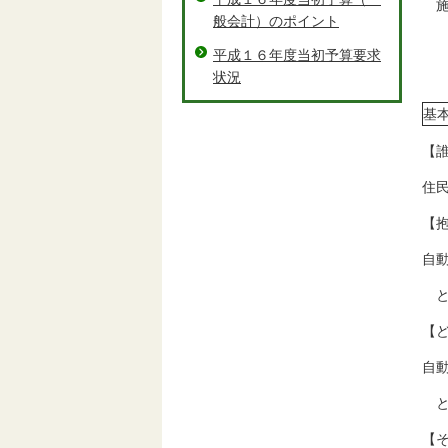
施
般会計）のポイント
平成１６年度当初予算要求
状況
基
【
住
【
自
と
【
自
と
【