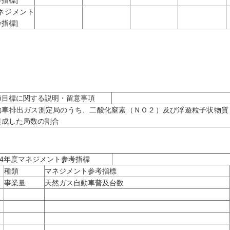
指標]
マネジメント
指標]
値目標に関する説明・留意事項
動車排出ガス測定局のうち、二酸化窒素（ＮＯ２）及び浮遊粒子状物質
達成した局数の割合
04年度マネジメント参考指標
種類
マネジメント参考指標
事業量
天然ガス自動車普及台数