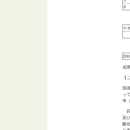
５
６
マ
20
成
【
国
っ
準
四
及
酸