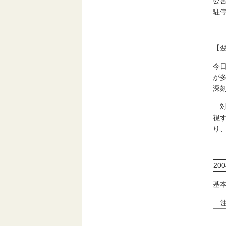
公
駐
【
今
が
深
対
視
り
2
基