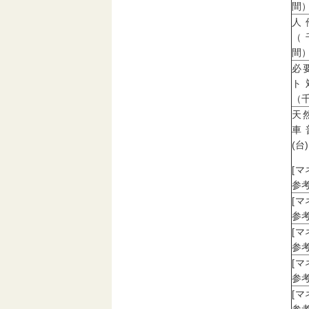
間
人
（
間
必
ト
（
天
車
(台)
[
参考
[
参考
[
参考
[
参考
[