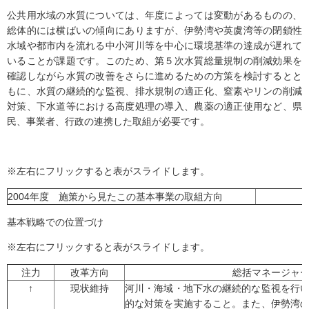
公共用水域の水質については、年度によっては変動があるものの、
総体的には横ばいの傾向にありますが、伊勢湾や英虞湾等の閉鎖性
水域や都市内を流れる中小河川等を中心に環境基準の達成が遅れて
いることが課題です。このため、第５次水質総量規制の削減効果を
確認しながら水質の改善をさらに進めるための方策を検討するとと
もに、水質の継続的な監視、排水規制の適正化、窒素やリンの削減
対策、下水道等における高度処理の導入、農薬の適正使用など、県
民、事業者、行政の連携した取組が必要です。
※左右にフリックすると表がスライドします。
2004年度 施策から見たこの基本事業の取組方向
基本戦略での位置づけ
※左右にフリックすると表がスライドします。
注力
改革方向
総括マネージャ
↑
現状維持
河川・海域・地下水の継続的な監視を行
的な対策を実施すること。また、伊勢湾