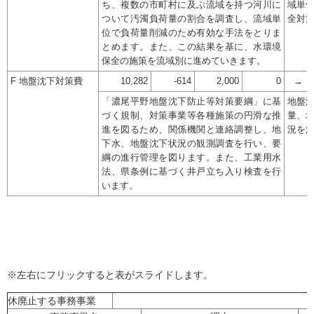
ち、複数の市町村に及ぶ流域を持つ河川に
域単
ついて汚濁負荷量の割合を調査し、流域単
全対
位で負荷量削減のため有効な手法をとりま
とめます。また、この結果を基に、水環境
保全の施策を流域別に進めていきます。
F 地盤沈下対策費
10,282
-614
2,000
0
→
「濃尾平野地盤沈下防止等対策要綱」に基
地盤
づく規制、対策事業等各種施策の円滑な推
量、
進を図るため、関係機関と連絡調整し、地
況を
下水、地盤沈下状況の観測調査を行い、要
綱の進行管理を図ります。また、工業用水
法、県条例に基づく井戸立ち入り検査を行
います。
※左右にフリックすると表がスライドします。
休廃止する事務事業