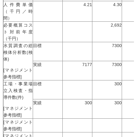
人件費単価
4.21
4.30
（千円／時
間）
必要概算コス
2,692
ト対前年度
（千円）
水質調査の総
目標
7300
検体分析数(検
体)
実績
7177
7300
[マネジメント
参考指標]
工場・事業場
目標
300
立入検査・指
導件数(件)
実績
300
300
[マネジメント
参考指標]
[マネジメント
参考指標]
[マネジメント