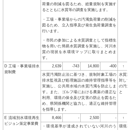
荷量の削減を図るため、総量規制を実施す
るとともに水質等の調査を実施します。
・工場・事業場からの汚濁負荷量の削減を
図るため、立入指導及び発生負荷量調査を
行います。
・市民の参加による水質調査として指標生
物を用いた簡易水質調査を実施し、河川水
質の現状を水環境マップに取りまとめま
す。
D 工場・事業場排水
2,639
-743
14,800
-400
↑
規制費
水質汚濁防止法に基づき、規制対象工場の
水質
排水監視及び処理施設の維持管理指導等を
対し
実施し、公共用水域の水質汚濁を防止しま
の汚
す。また、ゴルフ場における農薬の適正な
と
利用、環境の保全及び災害の防止を図るた
め、県関係機関と協力し、適正な維持管理
を指導します。
E 流域別水環境再生
8,466
-
2,500
-
↑
ビジョン策定事業費
・環境基準が達成されていない河川のう
環境