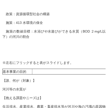
政策：資源循環型社会の構築
施策：413 水環境の保全
施策の数値目標：水浴びや水遊びができる水質（BOD ２mg/L以
下）の河川の割合
※左右にフリックすると表がスライドします。
基本事業の目的
【誰、何が（対象）】
河川等の水質が
【抱える課題やニーズは】
生活排水、産業排水、農業・畜産排水等が河川や海の汚濁の原因物