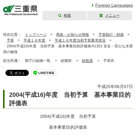
Foreign Languages
検索
メニュー
三重県公式ウェブ
サイト
現在位置：
トップページ
>
県政・お知らせ情報
>
予算執行・財政
>
予算
>
平成１６年度
>
平成１６年度当初予算要求状況
>
2004(平成16)年度 当初予算 基本事業目的評価表/41301 安全・安心な水環
境の確保
担当所属：
県庁の組織一覧 >
総務部 >
財政課
>
予算班
平成25年06月07日
2004(平成16)年度 当初予算 基本事業目的
評価表
2004(平成16)年度 当初予算
基本事業目的評価表