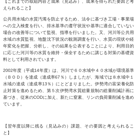
【これまでの取組内容と成果（見込み）、成果を得られた要因と考
えられること】
公共用水域の水質汚濁を防止するため、法令に基づき工場・事業場
への立入検査を行い、排水基準の遵守状況や基準に適合していない
場合の改善等について監視、指導を行いました。又、河川等公共用
水域の水質監視、地盤沈下状況の観測調査を行い、水質の現状や経
年変化を把握、分析し、その結果を公表することにより、利用目的
に応じた河川等の水質を維持・保全するために講じる対策の基礎資
料として利用されています。
2002年度（平成14年度）は、河川で６０水域中４０水域が環境基準
（ＢＯＤ）を達成（達成率67％）しましたが、海域では８水域中１
水域の達成（達成率13％）にとどまりました。伊勢湾の富栄養化防
止対策を進めるため、第５次伊勢湾水質総量規制の総量削減計画に
基づき、従来のCODに加え、新たに窒素、リンの負荷量削減を進め
ています。
【翌年度以降に残る（見込みの）課題、その要因と考えられるこ
と】