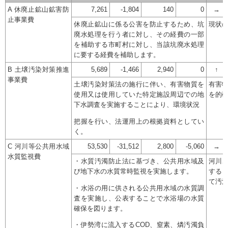
A 休廃止鉱山鉱害防
7,261
-1,804
140
0
→
止事業費
休廃止鉱山に係る公害を防止するため、坑
現状
廃水処理を行う者に対し、その経費の一部
を補助する市町村に対し、当該坑廃水処理
に要する経費を補助します。
B 土壌汚染対策推進
5,689
-1,466
2,940
0
↑
事業費
土壌汚染対策法の施行に伴い、有害物質を
有害
使用又は使用していた特定施設周辺での地
を的
下水調査を実施することにより、環境状況
把握を行い、法運用上の根拠資料としてい
く。
C 河川等公共用水域
53,530
-31,512
2,800
-5,060
→
水質監視費
・水質汚濁防止法に基づき、公共用水域及
河川
び地下水の水質常時監視を実施します。
する
て汚
・水浴の用に供される公共用水域の水質調
査を実施し、公表することで水浴場の水質
確保を図ります。
・伊勢湾に流入するCOD、窒素、燐汚濁負