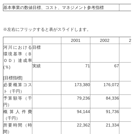
基本事業の数値目標、コスト、マネジメント参考指標
※左右にフリックすると表がスライドします。
2001
2002
20
河川における
目標
環境基準（Ｂ
ＯＤ）達成率
実績
71
67
(％)
[目標指標]
必要概算コス
173,380
176,072
ト（千円）
予算額等（千
79,236
84,336
円）
概算人件費
94,144
91,736
（千円）
所要時間（時
22,362
21,334
間）