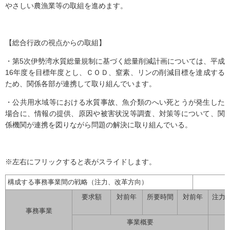
やさしい農漁業等の取組を進めます。
【総合行政の視点からの取組】
・第5次伊勢湾水質総量規制に基づく総量削減計画については、平成
16年度を目標年度とし、ＣＯＤ、窒素、リンの削減目標を達成する
ため、関係各部が連携して取り組んでいます。
・公共用水域等における水質事故、魚介類のへい死とうが発生した
場合に、情報の提供、原因や被害状況等調査、対策等について、関
係機関が連携を図りながら問題の解決に取り組んでいる。
※左右にフリックすると表がスライドします。
構成する事務事業間の戦略（注力、改革方向）
要求額
対前年
所要時間
対前年
注力
事務事業
事業概要