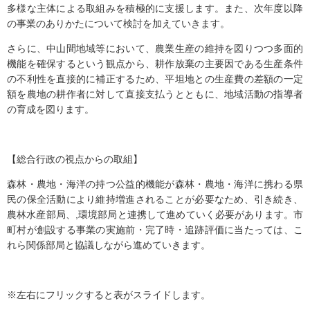
多様な主体による取組みを積極的に支援します。また、次年度以降
の事業のありかたについて検討を加えていきます。
さらに、中山間地域等において、農業生産の維持を図りつつ多面的
機能を確保するという観点から、耕作放棄の主要因である生産条件
の不利性を直接的に補正するため、平坦地との生産費の差額の一定
額を農地の耕作者に対して直接支払うとともに、地域活動の指導者
の育成を図ります。
【総合行政の視点からの取組】
森林・農地・海洋の持つ公益的機能が森林・農地・海洋に携わる県
民の保全活動により維持増進されることが必要なため、引き続き、
農林水産部局、,環境部局と連携して進めていく必要があります。市
町村が創設する事業の実施前・完了時・追跡評価に当たっては、こ
れら関係部局と協議しながら進めていきます。
※左右にフリックすると表がスライドします。