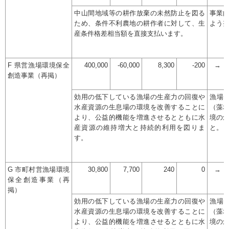
中山間地域等の耕作放棄の未然防止を図る
事業
ため、条件不利農地の耕作者に対して、生
よう
産条件格差相当額を直接支払います。
F 県営漁場環境保全
400,000
-60,000
8,300
-200
→
創造事業（再掲）
効用の低下している漁場の生産力の回復や
漁場
水産資源の生息場の環境を改善することに
（藻
より、公益的機能を増進させるとともに水
境の
産資源の維持増大と持続的利用を図りま
と。
す。
G 市町村営漁場環境
30,800
7,700
240
0
→
保全創造事業（再
掲）
効用の低下している漁場の生産力の回復や
漁場
水産資源の生息場の環境を改善することに
（藻
より、公益的機能を増進させるとともに水
境の