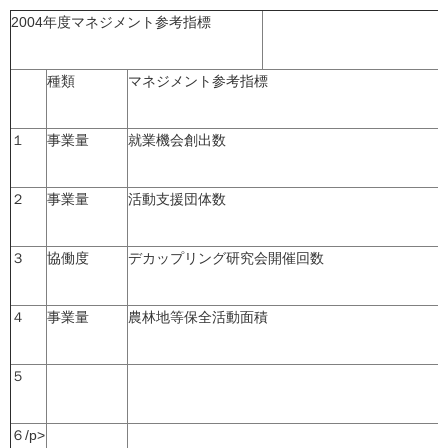
2004年度マネジメント参考指標
種類
マネジメント参考指標
１
事業量
就業機会創出数
２
事業量
活動支援団体数
３
協働度
デカップリング研究会開催回数
４
事業量
農林地等保全活動面積
５
６/p>