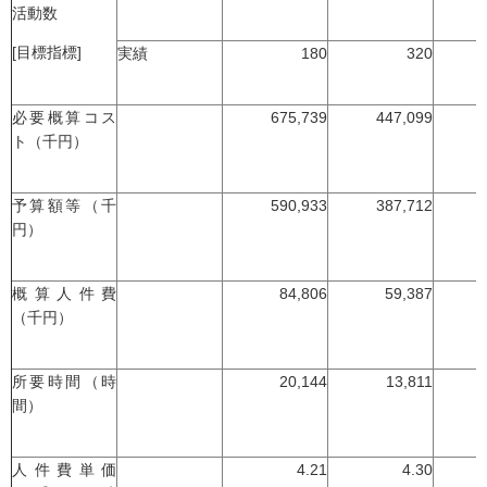
活動数
[目標指標]
実績
180
320
必要概算コス
675,739
447,099
ト（千円）
予算額等（千
590,933
387,712
円）
概算人件費
84,806
59,387
（千円）
所要時間（時
20,144
13,811
間）
人件費単価
4.21
4.30