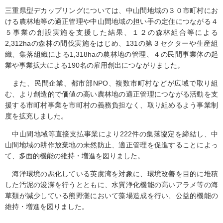
三重県型デカップリングについては、中山間地域の３０市町村にお
ける農林地等の適正管理や中山間地域の担い手の定住につながる４
５事業の創設実施を支援した結果、１２の森林組合等による
2,312haの森林の間伐実施をはじめ、131の第３セクターや生産組
織、集落組織による1,318haの農林地の管理、４の民間事業体の起
業や事業拡大による190名の雇用創出につながりました。
また、民間企業、都市部NPO、複数市町村などが広域で取り組
む、より創造的で価値の高い農林地の適正管理につながる活動を支
援する市町村事業を市町村の義務負担なく、取り組めるよう事業制
度を拡充しました。
中山間地域等直接支払事業により222件の集落協定を締結し、中
山間地域の耕作放棄地の未然防止、適正管理を促進することによっ
て、多面的機能の維持・増進を図りました。
海洋環境の悪化している英虞湾を対象に、環境改善を目的に堆積
した汚泥の浚渫を行うとともに、水質浄化機能の高いアラメ等の海
草類が減少している熊野灘において藻場造成を行い、公益的機能の
維持・増進を図りました。