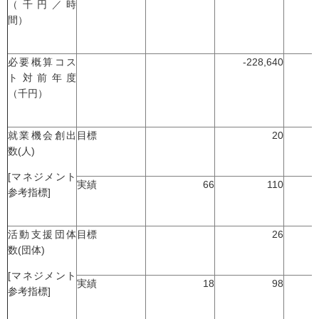
（千円／時
間）
必要概算コス
-228,640
ト対前年度
（千円）
就業機会創出
目標
20
数(人)
[マネジメント
実績
66
110
参考指標]
活動支援団体
目標
26
数(団体)
[マネジメント
実績
18
98
参考指標]