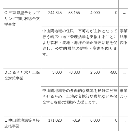
C 三重県型デカップ
244,845
-53,155
4,000
0
→
リング市町村総合支
援事業
中山間地域の住民・市町村が主体となって
事業
行う幅広い適正管理活動を支援することに
結果
より森林・農地・海洋の適正管理活動を促
図る
進し、公益的機能の維持・増進を図りま
す。
D ふるさと水と土保
3,000
-3,000
2,500
-500
→
全対策事業
中山間地域等の多面的な機能を良好に発揮
事業
させるため、土地改良施設や農地などを保
よう
全する各種の活動を支援します。
E 中山間地域等直接
171,020
-319
6,000
0
→
支払事業