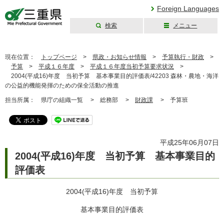
Foreign Languages
検索
メニュー
三重県公式ウェブ
サイト
現在位置：
トップページ
>
県政・お知らせ情報
>
予算執行・財政
>
予算
>
平成１６年度
>
平成１６年度当初予算要求状況
>
2004(平成16)年度 当初予算 基本事業目的評価表/42203 森林・農地・海洋
の公益的機能発揮のための保全活動の推進
担当所属：
県庁の組織一覧 >
総務部 >
財政課
>
予算班
平成25年06月07日
2004(平成16)年度 当初予算 基本事業目的
評価表
2004(平成16)年度 当初予算
基本事業目的評価表