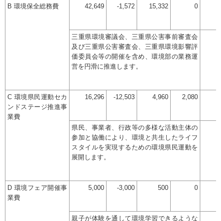
B 環境保全総務費
42,649
-1,572
15,332
0
三重県環境審議会、三重県公害事前審査会
及び三重県公害審査会、三重県環境影響評
価委員会等の開催を含め、環境部の業務運
営を円滑に推進します。
C 環境県民運動セカ
16,296
-12,503
4,960
2,080
ンドステージ推進事
業費
県民、事業者、行政等の多様な活動主体の
参加と協働により、環境と共生したライフ
スタイルを実現するための環境県民運動を
展開します。
D 環境フェア開催事
5,000
-3,000
500
0
業費
親子が体験を通して環境学習できるような