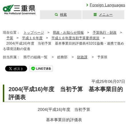
Foreign Languages
検索
メニュー
三重県公式ウェブ
サイト
現在位置：
トップページ
>
県政・お知らせ情報
>
予算執行・財政
>
予算
>
平成１６年度
>
平成１６年度当初予算要求状況
>
2004(平成16)年度 当初予算 基本事業目的評価表/43201協働・連携で進め
る環境活動の促進
担当所属：
県庁の組織一覧 >
総務部 >
財政課
>
予算班
平成25年06月07日
2004(平成16)年度 当初予算 基本事業目的
評価表
2004(平成16)年度 当初予算
基本事業目的評価表