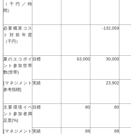
（千円／時
間）
必要概算コス
-132,059
-
ト対前年度
（千円）
夏のエコポイ
目標
63,000
30,000
ント参加世帯
数(世帯)
[マネジメント
実績
23,902
参考指標]
主要環境イベ
目標
80
80
ント参加者満
足度(%)
[マネジメント
実績
88
88