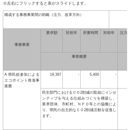
※左右にフリックすると表がスライドします。
構成する事務事業間の戦略（注力、改革方向）
要求額
対前年
所要時間
対前年
注力
事務事業
事業概要
A 県民総参加による
19,397
-
5,400
-
エコポイント推進事
業費
民生部門におけるＣＯ2削減の取組にインセ
ンティブを与える仕組みづくりを構築し、
業界団体、市町村、ＮＰＯ等との協働によ
り、県民の自主的なＣＯ2削減活動を促進し
ます。