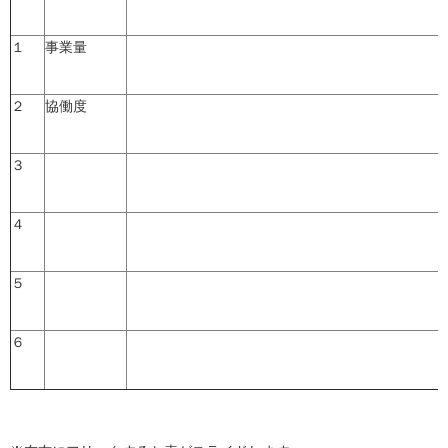
１
事業量
２
協働度
３
４
５
６