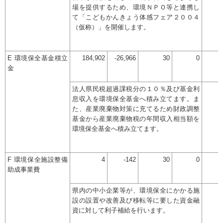
場を提供するため、環境ＮＰＯ等と連携し
て「こどもかんきょう体感フェア２００４
（仮称）」を開催します。
E 環境保全基金積立
184,902
-26,966
30
0
金
法人県民税超過課税分の１０％及び基金利
息収入を環境保全基金へ積み立てます。ま
た、産業廃棄物対策に充てるため財政調整
基金から産業廃棄物税の年間収入相当額を
環境保全基金へ積み立てます。
F 環境保全施設整備
4
-142
30
0
助成事業費
県内の中小企業等が、環境保全にかかる施
設の設置や改善及び移転等に要した資金融
資に対して利子補給を行います。