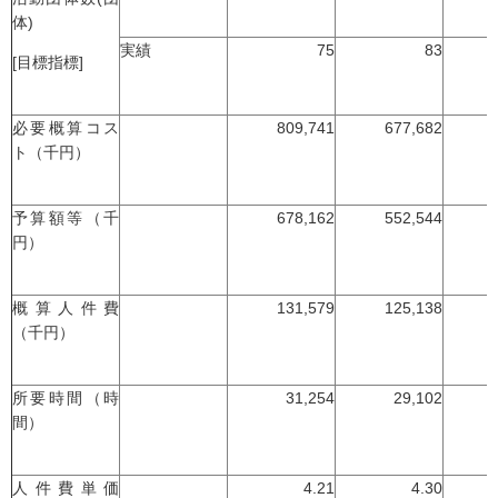
体)
実績
75
83
[目標指標]
必要概算コス
809,741
677,682
ト（千円）
予算額等（千
678,162
552,544
円）
概算人件費
131,579
125,138
（千円）
所要時間（時
31,254
29,102
間）
人件費単価
4.21
4.30