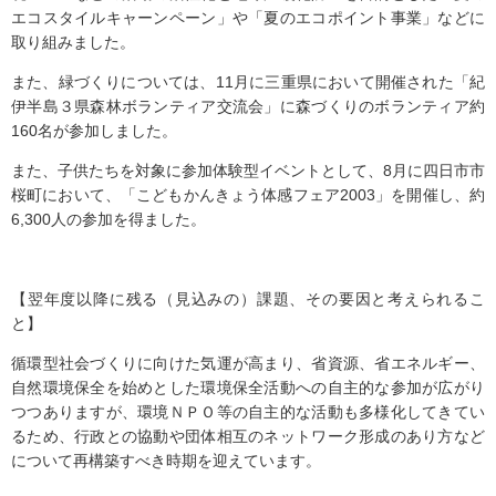
エコスタイルキャーンペーン」や「夏のエコポイント事業」などに
取り組みました。
また、緑づくりについては、11月に三重県において開催された「紀
伊半島３県森林ボランティア交流会」に森づくりのボランティア約
160名が参加しました。
また、子供たちを対象に参加体験型イベントとして、8月に四日市市
桜町において、「こどもかんきょう体感フェア2003」を開催し、約
6,300人の参加を得ました。
【翌年度以降に残る（見込みの）課題、その要因と考えられるこ
と】
循環型社会づくりに向けた気運が高まり、省資源、省エネルギー、
自然環境保全を始めとした環境保全活動への自主的な参加が広がり
つつありますが、環境ＮＰＯ等の自主的な活動も多様化してきてい
るため、行政との協動や団体相互のネットワーク形成のあり方など
について再構築すべき時期を迎えています。