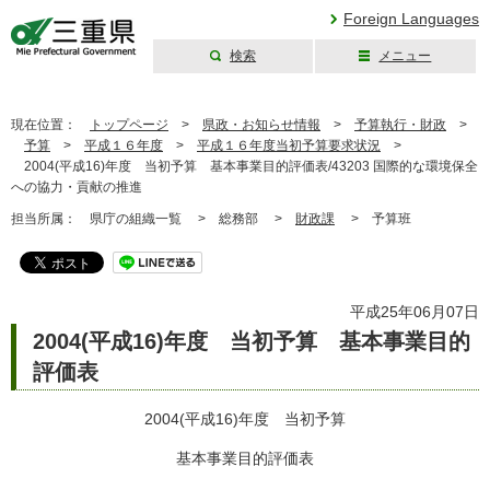
Foreign Languages
検索
メニュー
三重県公式ウェブ
サイト
現在位置：
トップページ
>
県政・お知らせ情報
>
予算執行・財政
>
予算
>
平成１６年度
>
平成１６年度当初予算要求状況
>
2004(平成16)年度 当初予算 基本事業目的評価表/43203 国際的な環境保全
への協力・貢献の推進
担当所属：
県庁の組織一覧 >
総務部 >
財政課
>
予算班
平成25年06月07日
2004(平成16)年度 当初予算 基本事業目的
評価表
2004(平成16)年度 当初予算
基本事業目的評価表