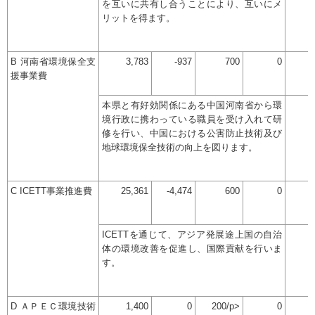
を互いに共有し合うことにより、互いにメ
リットを得ます。
B 河南省環境保全支
3,783
-937
700
0
援事業費
本県と有好効関係にある中国河南省から環
境行政に携わっている職員を受け入れて研
修を行い、中国における公害防止技術及び
地球環境保全技術の向上を図ります。
C ICETT事業推進費
25,361
-4,474
600
0
ICETTを通じて、アジア発展途上国の自治
体の環境改善を促進し、国際貢献を行いま
す。
D ＡＰＥＣ環境技術
1,400
0
200/p>
0