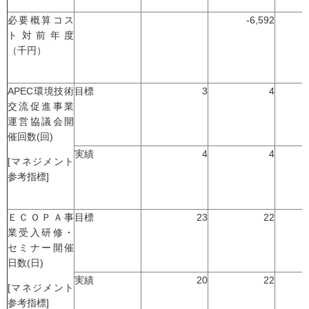
必要概算コス
-6,592
ト対前年度
（千円）
APEC環境技術
目標
3
4
交流促進事業
運営協議会開
催回数(回)
実績
4
4
[マネジメント
参考指標]
ＥＣＯＰＡ事
目標
23
22
業受入研修・
セミナー開催
日数(日)
実績
20
22
[マネジメント
参考指標]