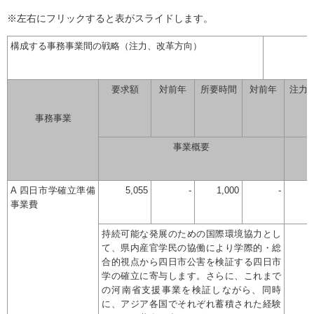
※左右にフリックすると表がスライドします。
構成する事務事業間の戦略（注力、改革方向）
要求額
対前年
所要時間
対前年
注力
事務事業
事業概要
A 四日市学確立準備
5,055
-
1,000
-
事業費
持続可能な発展のための国際環境協力とし
て、県内産官学民の協働により学際的・総
合的視点から四日市公害を検証する四日市
学の確立に寄与します。さらに、これまで
の河南省支援事業を検証しながら、同時
に、アジア各国でそれぞれ蓄積された経験