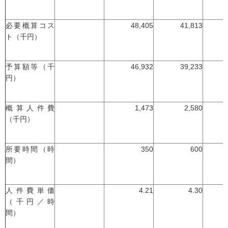
必要概算コス
48,405
41,813
ト（千円）
予算額等（千
46,932
39,233
円）
概算人件費
1,473
2,580
（千円）
所要時間（時
350
600
間）
人件費単価
4.21
4.30
（千円／時
間）