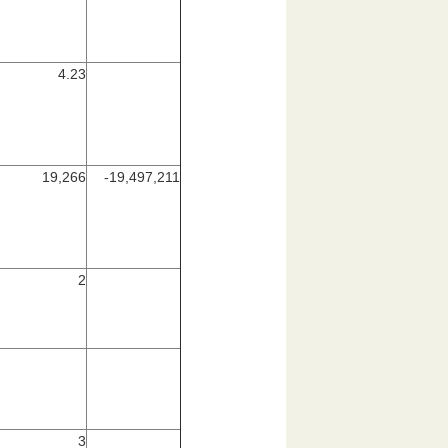
4.23
19,266
-19,497,211
2
3