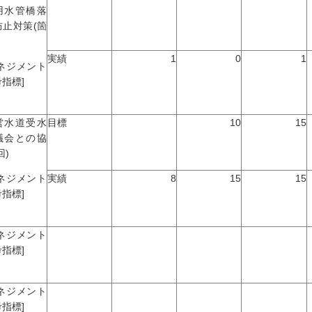
用水管橋落
防止対策(箇
実績
1
0
1
マネジメント
指標]
営水道受水
目標
10
15
議会との協
回)
マネジメント
実績
8
15
15
指標]
マネジメント
指標]
マネジメント
指標]