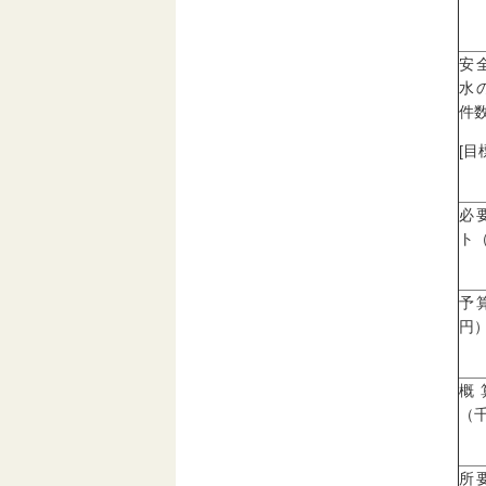
安
水
件数
[目
必
ト
予
円
概
（
所