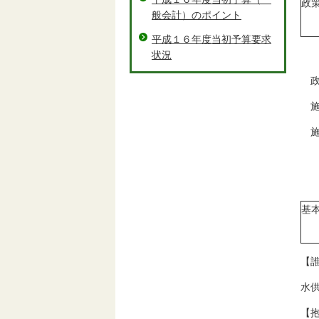
政
般会計）のポイント
平成１６年度当初予算要求
状況
政
施
施
基
【
水
【