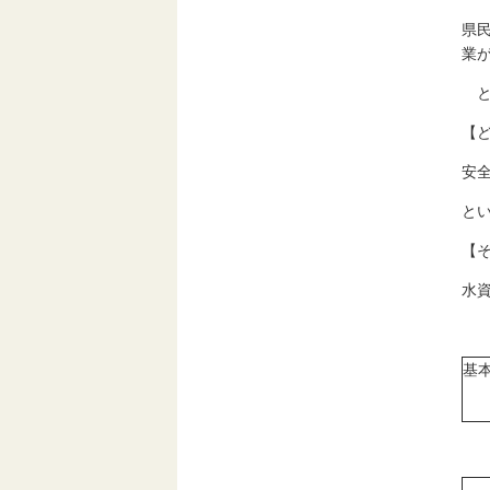
県
業
と
【
安
と
【
水
基