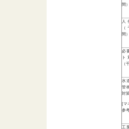
間
人
（
間
必
ト
（
水
管
対策
[
参考
工