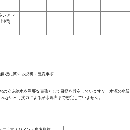
マネジメント
指標]
値目標に関する説明・留意事項
用水の安定給水を重要な責務として目標を設定していますが、水源の水
られない不可抗力による給水障害まで想定していません。
04年度マネジメント参考指標