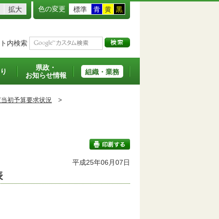
色の変更
拡大
標準
青
黄
黒
ト内検索
県政・
り
組織・業務
お知らせ情報
度当初予算要求状況
>
平成25年06月07日
表
印刷する