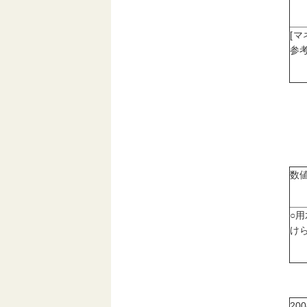
[
参考
数
○
け
20