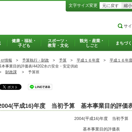
文字サイズ変更
元に戻す
縮小
サイ
健康・福祉・
スポーツ・
観光・産業・
犯
まちづく
子ども
教育・文化
しごと
らせ情報
>
予算執行・財政
>
予算
>
平成１６年度
>
平成１６年
基本事業目的評価表/44202水の安全・安定供給
>
財政課
>
予算班
2004(平成16)年度 当初予算 基本事業目的評価
2004(平成16)年度 当初予算
基本事業目的評価表