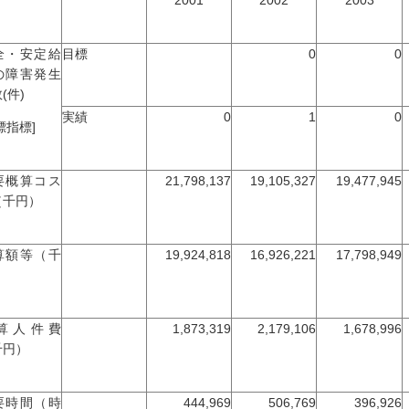
2001
2002
2003
全・安定給
目標
0
0
の障害発生
(件)
実績
0
1
0
標指標]
要概算コス
21,798,137
19,105,327
19,477,945
（千円）
算額等（千
19,924,818
16,926,221
17,798,949
）
算人件費
1,873,319
2,179,106
1,678,996
千円）
要時間（時
444,969
506,769
396,926