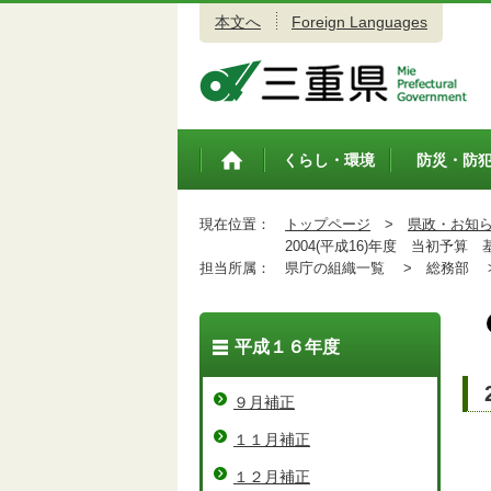
本文へ
Foreign Languages
三重県公式ウェブサイト
くらし・環境
防災・防
トップペ
ージ
現在位置：
トップページ
>
県政・お知
2004(平成16)年度 当初予算 
担当所属：
県庁の組織一覧 >
総務部 
平成１６年度
９月補正
１１月補正
１２月補正