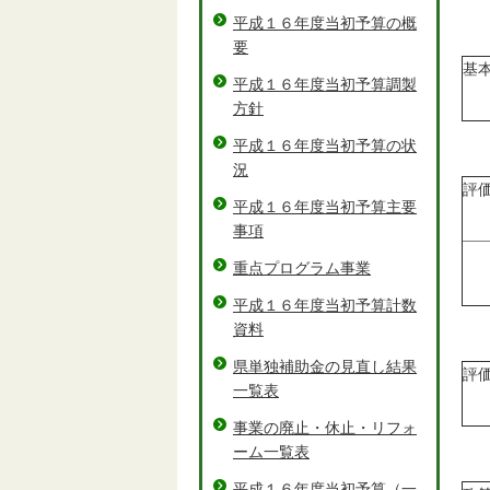
平成１６年度当初予算の概
要
基
平成１６年度当初予算調製
方針
平成１６年度当初予算の状
況
評
平成１６年度当初予算主要
事項
重点プログラム事業
平成１６年度当初予算計数
資料
県単独補助金の見直し結果
評
一覧表
事業の廃止・休止・リフォ
ーム一覧表
平成１６年度当初予算（一