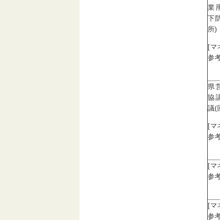
業
下
所)
[
参考
県
協
議(
[
参考
[
参考
[
参考