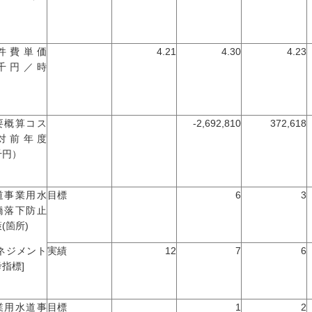
）
件費単価
4.21
4.30
4.23
千円／時
）
要概算コス
-2,692,810
372,618
対前年度
千円）
道事業用水
目標
6
3
橋落下防止
(箇所)
マネジメント
実績
12
7
6
指標]
業用水道事
目標
1
2