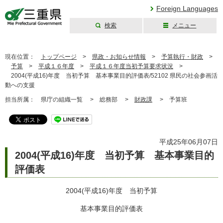
Foreign Languages
検索
メニュー
三重県公式ウェブ
サイト
現在位置：
トップページ
>
県政・お知らせ情報
>
予算執行・財政
>
予算
>
平成１６年度
>
平成１６年度当初予算要求状況
>
2004(平成16)年度 当初予算 基本事業目的評価表/52102 県民の社会参画活
動への支援
担当所属：
県庁の組織一覧 >
総務部 >
財政課
>
予算班
平成25年06月07日
2004(平成16)年度 当初予算 基本事業目的
評価表
2004(平成16)年度 当初予算
基本事業目的評価表