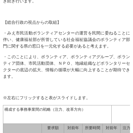
き続き行います。
【総合行政の視点からの取組】
・みえ市民活動ボランティアセンターの運営を民間に委ねることに
伴い、健康福祉部が所管している社会福祉協議会のボランティア部
門に関する県の窓口を一元化する必要があると考えます。
・このことにより、ボランティア、ボランティアグループ、ボラン
ティア団体、市民活動団体、ＮＰＯ、地縁組織などボランタリーセ
クターの底辺の拡大、情報の循環が大幅に向上することが期待でき
ます。
※左右にフリックすると表がスライドします。
構成する事務事業間の戦略（注力、改革方向）
要求額
対前年
所要時間
対前年
注力