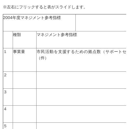
※左右にフリックすると表がスライドします。
2004年度マネジメント参考指標
種類
マネジメント参考指標
１
事業量
市民活動を支援するための拠点数（サポートセ
（件）
２
３
４
５