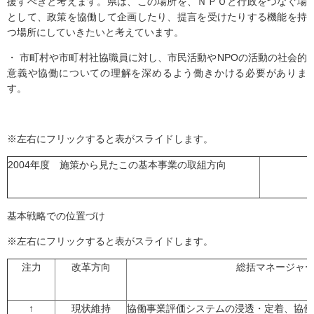
援すべきと考えます。県は、この場所を、ＮＰＯと行政をつなぐ場
として、政策を協働して企画したり、提言を受けたりする機能を持
つ場所にしていきたいと考えています。
・ 市町村や市町村社協職員に対し、市民活動やNPOの活動の社会的
意義や協働についての理解を深めるよう働きかける必要がありま
す。
※左右にフリックすると表がスライドします。
2004年度 施策から見たこの基本事業の取組方向
基本戦略での位置づけ
※左右にフリックすると表がスライドします。
注力
改革方向
総括マネージャ
↑
現状維持
協働事業評価システムの浸透・定着、協働