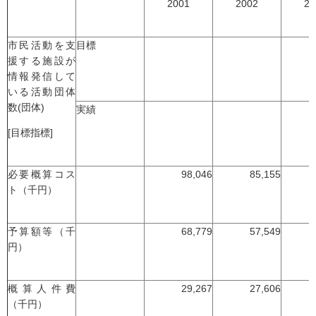
2001
2002
20
市民活動を支
目標
援する施設が
情報発信して
いる活動団体
数(団体)
実績
[目標指標]
必要概算コス
98,046
85,155
ト（千円）
予算額等（千
68,779
57,549
円）
概算人件費
29,267
27,606
（千円）