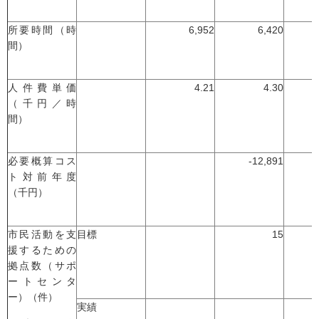
所要時間（時
6,952
6,420
間）
人件費単価
4.21
4.30
（千円／時
間）
必要概算コス
-12,891
ト対前年度
（千円）
市民活動を支
目標
15
援するための
拠点数（サポ
ートセンタ
ー）（件）
実績