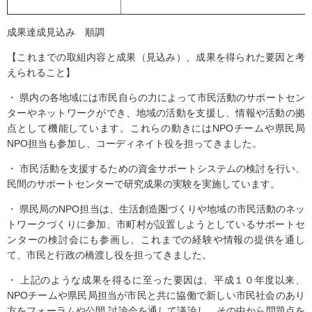
成果達成見込み 順調
【これまでの取組内容と成果（見込み）、成果を得られた要因と考
えられること】
・ 県内の各地域には市民自らの力によって市民活動のサポートセン
ターやネットワークができ、地域の活動を支援し、情報や活動の拠
点として機能しています。これらの動きにはNPOチームや県民局
NPO担当も参加し、コーディネイト役を担ってきました。
・ 市民活動を支援するための資金サポートシステムの検討を行い、
民間のサポートセンターで研究成果の実験を実施しています。
・ 県民局のNPO担当は、生活創造圏づくりや地域の市民活動のネッ
トワークづくりに参加、市町村が設置しようとしているサポートセ
ンターの検討会にも参画し、これまでの経験や情報の提供を通し
て、市民と行政の橋渡し役を担ってきました。
・ 上記のような成果を得るに至った要因は、平成１０年度以来、
NPOチームや県民局担当が市民と共に協働で新しい市民社会のあり
方をフォーラムや公開 討論会を通して議論し、その中から問題点を