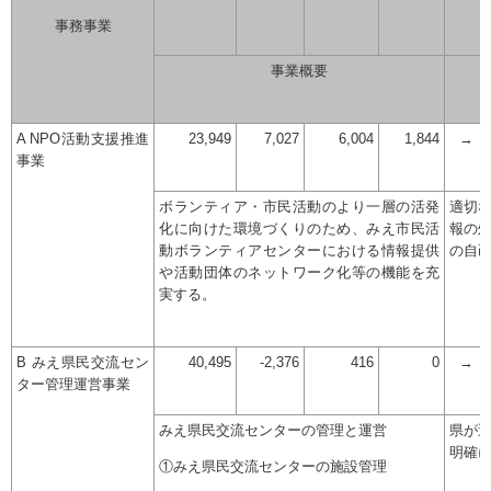
事務事業
事業概要
A NPO活動支援推進
23,949
7,027
6,004
1,844
→
事業
ボランティア・市民活動のより一層の活発
適切
化に向けた環境づくりのため、みえ市民活
報の
動ボランティアセンターにおける情報提供
の自
や活動団体のネットワーク化等の機能を充
実する。
B みえ県民交流セン
40,495
-2,376
416
0
→
ター管理運営事業
みえ県民交流センターの管理と運営
県が
明確
①みえ県民交流センターの施設管理