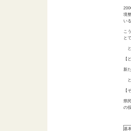
2
境
い
こ
と
と
【
新
と
【
県
の
基