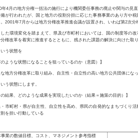
000年4月の地方分権一括法の施行により機関委任事務の廃止や関与の見
整備が行われたが、国と地方の役割分担に応じた事務事業のあり方や税
る。2001年7月からは地方分権改革推進会議が設置され、いわば第2次
うした環境変化を踏まえて、県及び市町村においては、国の制度等の改
で分権改革を着実に推進するとともに、残された課題の解決に向けた取
いう状態を
どのような状態になることを狙っているのか（意図）】
たな地方分権改革に取り組み、自主性・自立性の高い地方公共団体にな
いう状態にします。
その結果、どのような成果を実現したいのか（結果＝施策の目的）】
民・市町村・県が自主性、自立性を高め、県民の自発的なまちづくり活
役割を担い行動している
本事業の数値目標、コスト、マネジメント参考指標