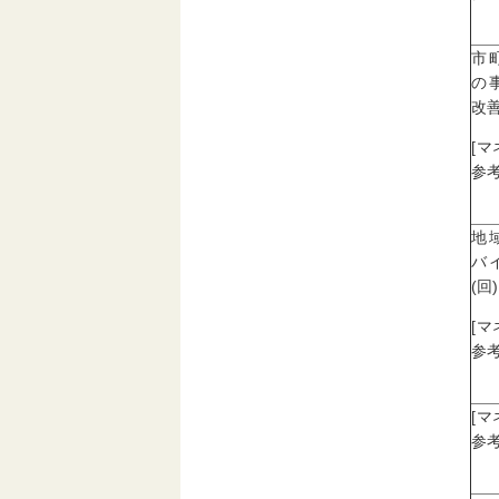
市
の
改善
[
参考
地
バ
(回)
[
参考
[
参考