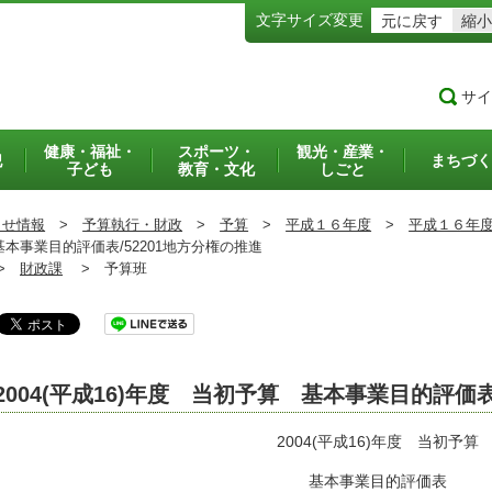
文字サイズ変更
元に戻す
縮小
サイ
健康・福祉・
スポーツ・
観光・産業・
犯
まちづく
子ども
教育・文化
しごと
らせ情報
>
予算執行・財政
>
予算
>
平成１６年度
>
平成１６年
基本事業目的評価表/52201地方分権の推進
>
財政課
>
予算班
2004(平成16)年度 当初予算 基本事業目的評価
2004(平成16)年度 当初予算
基本事業目的評価表