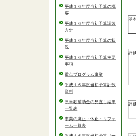
平成１６年度当初予算の概
要
基
平成１６年度当初予算調製
方針
平成１６年度当初予算の状
況
評
平成１６年度当初予算主要
事項
重点プログラム事業
平成１６年度当初予算計数
資料
県単独補助金の見直し結果
評
一覧表
事業の廃止・休止・リフォ
ーム一覧表
平成１６年度当初予算（一