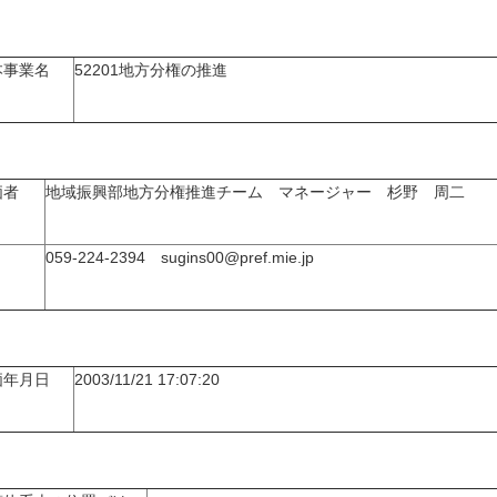
本事業名
52201地方分権の推進
価者
地域振興部地方分権推進チーム マネージャー 杉野 周二
059-224-2394 sugins00@pref.mie.jp
価年月日
2003/11/21 17:07:20