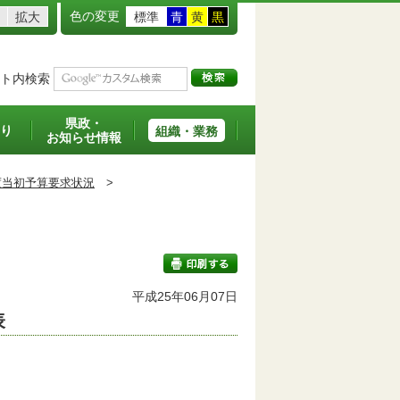
色の変更
拡大
標準
青
黄
黒
ト内検索
県政・
り
組織・業務
お知らせ情報
度当初予算要求状況
>
平成25年06月07日
表
印刷する