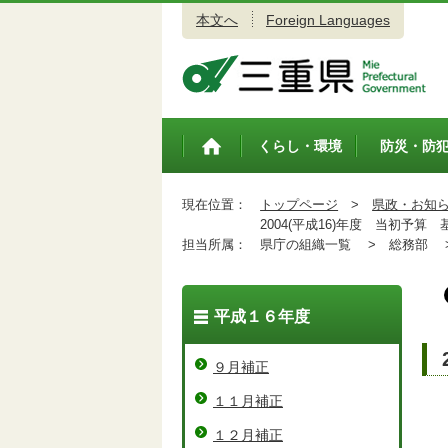
本文へ
Foreign Languages
三重県公式ウェブサイト
くらし・環境
防災・防
トップペ
ージ
現在位置：
トップページ
>
県政・お知
2004(平成16)年度 当初予算 
担当所属：
県庁の組織一覧 >
総務部 
平成１６年度
９月補正
１１月補正
１２月補正