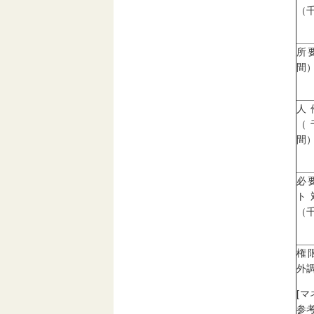
（
所
間
人
（
間
必
ト
（
権
外調
[
参考