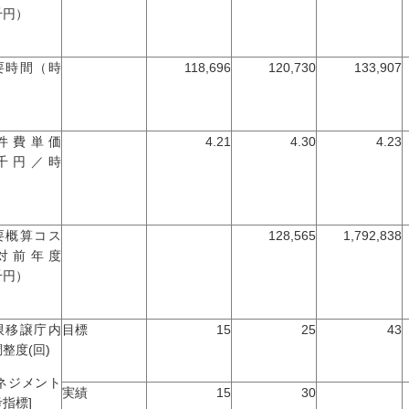
千円）
要時間（時
118,696
120,730
133,907
）
件費単価
4.21
4.30
4.23
千円／時
）
要概算コス
128,565
1,792,838
対前年度
千円）
限移譲庁内
目標
15
25
43
整度(回)
マネジメント
実績
15
30
指標]