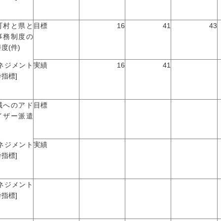
町村と県と
目標
16
41
43
事務制度の
度(件)
マネジメント
実績
16
41
指標]
域へのアド
目標
イザー派遣
マネジメント
実績
指標]
マネジメント
指標]