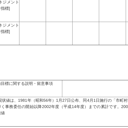
マネジメント
指標]
マネジメント
指標]
値目標に関する説明・留意事項
 現状値は、1981年（昭和56年）1月27日公布、同4月1日施行の「市
づく事務委任の開始以降2002年度（平成14年度）までの累計です。20
績値