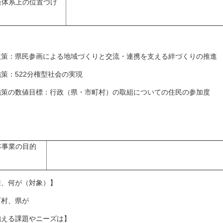
策体系上の位置づけ
策：県民参画による地域づくりと交流・連携を支える絆づくりの推進
策：522分権型社会の実現
策の数値目標：行政（県・市町村）の取組についての住民の参加度
本事業の目的
誰、何が（対象）】
町村、県が
抱える課題やニーズは】