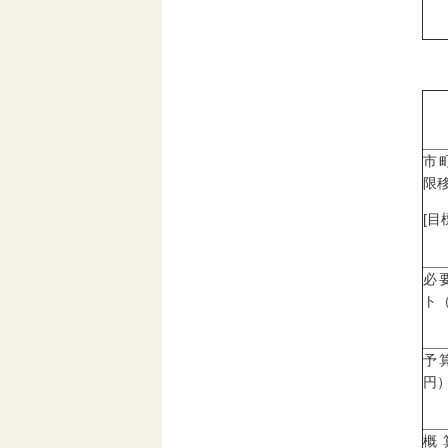
市
限移
[目
必
ト
予
円
概