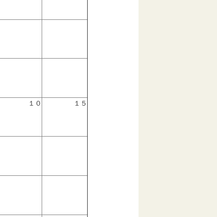
１０
１５