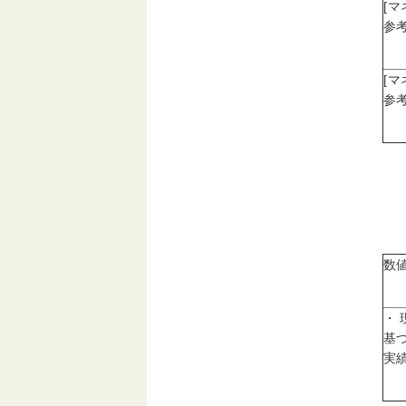
[
参考
[
参考
数
・
基
実