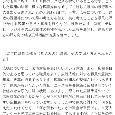
ジでも月平均１，４００件のアクセスを得ているところです。こう
した取組の結果、様々な広聴媒体を通じて、総じて県民の県行政へ
の参加が促進されたものと思われます。一方、広報については、県
政の課題等について県の考え方を伝え、共に考えることを県民に呼
びかける広報や意見・募集を行うなど、県政だより、新聞、テレ
ビ・ラジオ等の広報媒体の特性を活かした広報を展開し、県民と県
との双方向で結ぶ広報機能の充実を進めました。
【翌年度以降に残る（見込みの）課題、その要因と考えられるこ
と】
広聴については、苦情対応を避けたいという意識、また、広報を目
的であると思っている職員も多く、広聴広報に対する職員の意識の
醸成、改革が必要であります。広聴の仕組みが整備されつつある中
で、県民からいただいた意見、ニーズ等を各施策に反映させていく
仕組みが全庁的に弱い状況にあります。限られた広報予算の中で、
広報媒体の特性を活かしながら相互補完的に県民に対してわかりや
すい広報展開を行っています。そうした中で県民に対して「何を伝
えた」だけでなく、「何が伝わった」かの観点が重要です。１万人
アンケート等で広聴広報活動を検証しておりますが、さらにその充