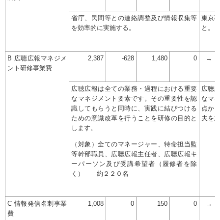
省庁、民間等との連絡調整及び情報収集等
東京
を効率的に実施する。
と。
B 広聴広報マネジメ
2,387
-628
1,480
0
→
ント研修事業費
広聴広報は全ての業務・過程における重要
広聴
なマネジメント要素です。その重要性を認
なマ
識してもらうと同時に、実践に結びつける
点か
ための意識改革を行うことを研修の目的と
夫を
します。
（対象）全てのマネージャー、特命担当監
等幹部職員、広聴広報主任者、広聴広報キ
ーパーソン及び受講希望者（履修者を除
く） 約２２０名
C 情報発信名刺事業
1,008
0
150
0
→
費