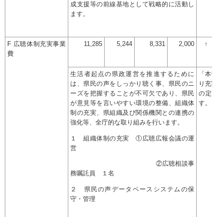
成支援等の前線基地として戦略的に活動し
ます。
F 広聴体制充実事業
11,285
5,244
8,331
2,000
↑
費
生活者起点の県政運営を推進するために
「本
は、県民の声をしっかり聴く事、県民のニ
り充
ーズを把握することが不可欠であり、県民
の定
が意見等を言いやすい環境の整備、組織体
す。
制の充実、県組織及び関係機関との連携の
強化等、全庁的な取り組みを行います。
１ 組織体制の充実 ①広聴広報会議の運
営
②広聴相談事
務嘱託員 １名
２ 県民の声データベースシステムの保
守・管理