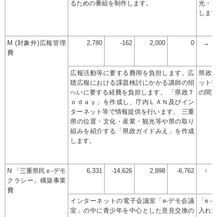
るための番組を制作します。
光・
しま
M (対象外)広報管理
2,780
-162
2,000
0
→
費
広報活動等に要する費用を負担します。広
県政t
聴広報における課題検討にかかる講師の招
ット
へいに要する経費を負担します。 「県政Ｔ
の関
ｏｄａｙ」を作成し、庁内ＬＡＮ及びイン
ターネット等で情報提供を行います。 三重
県の位置・文化・産業・観光等や県の取り
組みを紹介する「県政ガイドみえ」を作成
します。
N 「三重県民ｅ-デモ
6,331
-14,626
2,898
-6,762
↑
クラシー」構築事業
費
インターネットの電子会議室「e-デモ会議
「e
室」の中に青少年を中心とした意見交換の
入れ