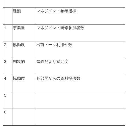
種類
マネジメント参考指標
１
事業量
マネジメント研修参加者数
２
協働度
出前トーク利用件数
３
副次的
県政だより満足度
４
協働度
各部局からの資料提供数
５
６