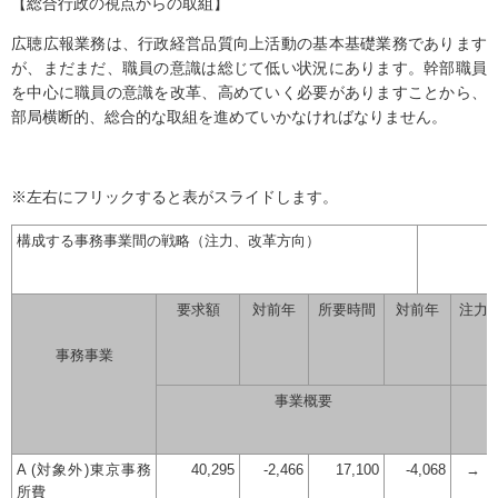
【総合行政の視点からの取組】
広聴広報業務は、行政経営品質向上活動の基本基礎業務であります
が、まだまだ、職員の意識は総じて低い状況にあります。幹部職員
を中心に職員の意識を改革、高めていく必要がありますことから、
部局横断的、総合的な取組を進めていかなければなりません。
※左右にフリックすると表がスライドします。
構成する事務事業間の戦略（注力、改革方向）
要求額
対前年
所要時間
対前年
注力
事務事業
事業概要
A (対象外)東京事務
40,295
-2,466
17,100
-4,068
→
所費