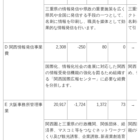
三重県の情報発信や県政の重要施策を広く
三重
県民や全国に発信する手段の一つとして、
クト
名刺に情報を印刷し、職員を媒体として効
名刺
果的な情報発信を行います。
て引
D 関西情報発信事業
2,308
-250
80
0
→
費
国際化、情報化社会の進展に対応した関西
関西
の情報受発信機能の強化を図るため組織す
め、
る「関西国際広報センター」に必要な経費
を分担します。
E 大阪事務所管理事
20,917
-1,724
1,372
73
→
業
関西圏と三重県の行政機関、関係団体、経
関西
済界、マスコミ等をつなぐネットワークづ
能の
くり及び観光誘客、企業誘致､新産業創造育