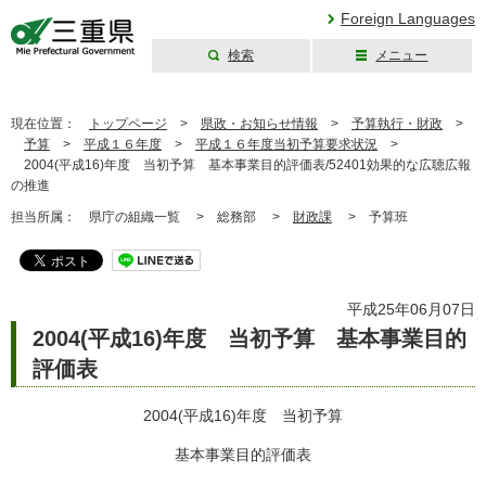
Foreign Languages
検索
メニュー
三重県公式ウェブ
サイト
現在位置：
トップページ
>
県政・お知らせ情報
>
予算執行・財政
>
予算
>
平成１６年度
>
平成１６年度当初予算要求状況
>
2004(平成16)年度 当初予算 基本事業目的評価表/52401効果的な広聴広報
の推進
担当所属：
県庁の組織一覧 >
総務部 >
財政課
>
予算班
平成25年06月07日
2004(平成16)年度 当初予算 基本事業目的
評価表
2004(平成16)年度 当初予算
基本事業目的評価表