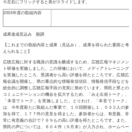
※左右にフリックすると表がスライドします。
2003年度の取組内容
成果達成見込み 順調
【これまでの取組内容と成果（見込み）、成果を得られた要因と考
えられること】
広聴広報に対する職員の意識を醸成するため、広聴広報マネジメン
ト研修を実施しました。この研修において、メディアトレーニング
を実施したところ、受講者から高い評価を得たところです。広聴広
報会議を開催し、県の重点的な情報発信項目、情報発信手段などを
総合的に調整し広聴広報手段の充実に努めています。県民と県との
コミュニケーションの機会を拡大するため、「みえ出前トーク」、
「本音でトーク」を実施しました。とりわけ、「本音でトーク」
は、今年度新たに取組んだ事業で、１０回開催し１，０３２人の参
加を得て、１７７件の意見を得ました。参加者からは、有意義、非
常に有意義の合計で７６％もの高い評価を得たところです。また、
県民の声については、６０４件（９月末）が入力され、ホームペー