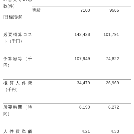
数(件)
実績
7100
9585
[目標指標]
必要概算コス
142,428
101,791
ト（千円）
予算額等（千
107,949
74,822
円）
概算人件費
34,479
26,969
（千円）
所要時間（時
8,190
6,272
間）
人件費単価
4.21
4.30