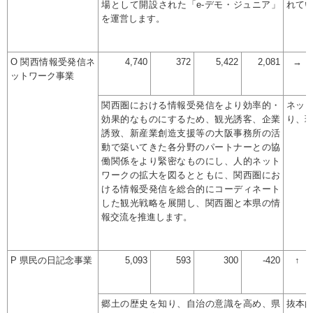
場として開設された「e-デモ・ジュニア」
れて
を運営します。
O 関西情報受発信ネ
4,740
372
5,422
2,081
→
ットワーク事業
関西圏における情報受発信をより効率的・
ネッ
効果的なものにするため、観光誘客、企業
り、
誘致、新産業創造支援等の大阪事務所の活
動で築いてきた各分野のパートナーとの協
働関係をより緊密なものにし、人的ネット
ワークの拡大を図るとともに、関西圏にお
ける情報受発信を総合的にコーディネート
した観光戦略を展開し、関西圏と本県の情
報交流を推進します。
P 県民の日記念事業
5,093
593
300
-420
↑
郷土の歴史を知り、自治の意識を高め、県
抜本