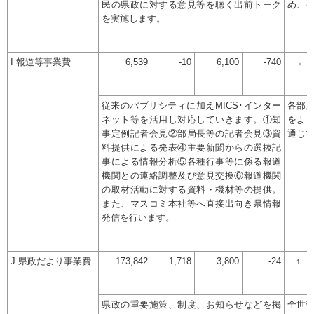
民の県政に対する意見等を聴く出前トーク
め、
を実施します。
I 報道等事業費
6,539
-10
6,100
-740
→
従来のパブリシティに加えMICS･インター
各部
ネット等を活用し対応していきます。①知
をよ
事定例記者会見②部局長等の記者会見③資
通じ
料提供による発表④主要新聞からの選抜記
事による情報分析⑤各種行事等に係る報道
機関との連絡調整及び意見交換⑥報道機関
の取材活動に対する資料・機材等の提供。
また、マスコミ本社等へ直接出向き県情報
発信を行います。
J 県政だより事業費
173,842
1,718
3,800
-24
↑
県政の重要施策、制度、お知らせなどを掲
全世