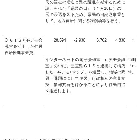
民の福祉の増進と県の躍進を期するために
設けられた「県民の日」（４月18日）の一
層の浸透を図るため、県民の日記念事業と
して、地方自治に関する講演会等を行う。
Q ＧＩＳとe-デモ会
28,594
-2,930
6,762
4,830
↑
議室を活用した住民
自治推進事業費
インターネットの電子会議室「e-デモ会議
市町
室」の中に、三重県ＧＩＳと連携して構築
「e
した「e-デモ+マップ」を運営し、地域の問
す。
題・課題について住民、行政相互の意見交
換、情報共有をはかることにより住民自治
を推進します。