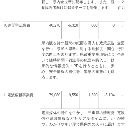
載し、県内全世帯に配布します。 また、視
１２
覚障害者向けに録音テープを制作します。
すく
K 新聞等広告費
40,270
-6,310
880
0
→
県内版を持つ新聞の紙面を購入し政策広告
全面
を行い、県民の県政に対する理解度・関心
行回
度の向上を図ります。県政重要事項等につ
企画
いて随時新聞・雑誌等の紙面を購入し、効
果的な情報提供・PRを行うとともに、安
心、安全情報の提供等、緊急の事態にも対
応します。
L 電波広報事業費
79,080
9,556
1,320
-3,104
→
電波媒体の特性を生かし、三重県の情報発
電波
信や県政情報などをリアルタイムに、か
が難
つ、わかりやすい形で県内外の人々に届け
ます