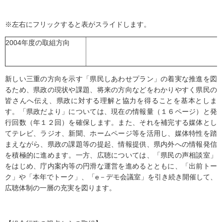
※左右にフリックすると表がスライドします。
2004年度の取組方向
新しい三重の方向を示す「県民しあわせプラン」の着実な推進を図
るため、県政の現状や課題、将来の方向などをわかりやすく県民の
皆さんへ伝え、県政に対する理解と協力を得ることを基本としま
す。「県政だより」については、現在の情報量（１６ページ）と発
行回数（年１２回）を確保します。また、それを補完する媒体とし
てテレビ、ラジオ、新聞、ホームページ等を活用し、媒体特性を踏
まえながら、県政の課題等の提起、情報提供、県内外への情報発信
を積極的に進めます。一方、広聴については、「県民の声相談室」
をはじめ、庁内案内等の円滑な運営を進めるとともに、「出前トー
ク」や「本年でトーク」、「e－デモ会議室」を引き続き開催して、
広聴体制の一層の充実を図ります。