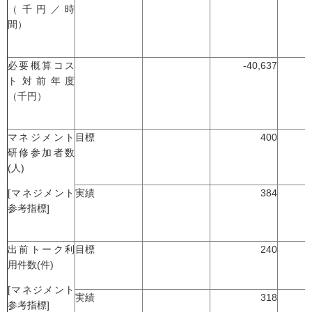
（千円／時
間）
必要概算コス
-40,637
ト対前年度
（千円）
マネジメント
目標
400
研修参加者数
(人)
[マネジメント
実績
384
参考指標]
出前トーク利
目標
240
用件数(件)
[マネジメント
実績
318
参考指標]