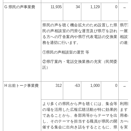
G 県民の声事業費
11,935
34
1,129
0
→
県民の声を聴く機会拡大のため設置した県
県庁
民の声相談室の円滑な運営及び県庁を訪れ
一層
る方への庁舎案内や県庁代表電話の交換業
相談
務を適切に行います。
の連
①県民の声相談室の運営 等
②県庁案内・電話交換業務の充実（民間委
託）
H 出前トーク事業費
312
-63
1,000
0
→
より多くの県民から声を聴くには、集会等
利用
の場を活用した広報広聴活動が特に効果的
ます
であることから、各部局等からテーマを出
用者
し、そのテーマを担当する職員が県民の開
カー
催する集会に出向き話をするとともに、県
を実