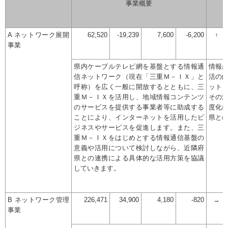
事業概要
A ネットワーク展開
62,520
-19,239
7,600
-6,200
↑
事業
県内ケーブルテレビ網を基盤とする情報通
情報
信ネットワーク（現在「三重Ｍ－ＩＸ」と
活の
呼称）を広く一般に開放するとともに、三
ット
重Ｍ－ＩＸを活用し、地域情報コンテンツ
その
のサービスを提供する事業者等に助成する
度化
ことにより、インターネットを活用したビ
県と
ジネスやサービスを促進します。また、三
重Ｍ－ＩＸをはじめとする情報通信基盤の
意義や活用について検討しながら、近隣府
県との連携による具体的な活用方策を協議
していきます。
B ネットワーク管理
226,471
34,900
4,180
-820
→
事業