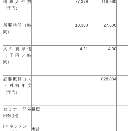
概算人件費
77,379
118,680
（千円）
所要時間（時
18,380
27,600
間）
人件費単価
4.21
4.30
（千円／時
間）
必要概算コス
628,804
-
ト対前年度
（千円）
セミナー開催
目標
回数(回)
[マネジメント
実績