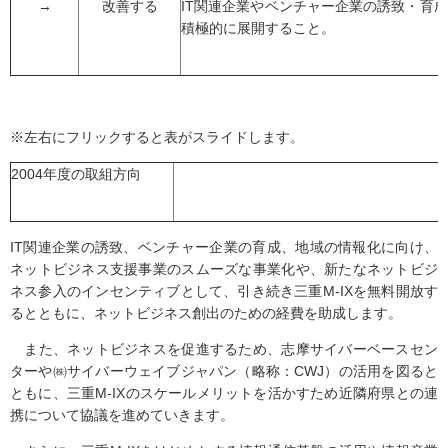
→
改善する
IT関連企業やベンチャー企業の誘致・育成
積極的に展開すること。
※左右にフリックすると表がスライドします。
2004年度の取組方向
IT関連企業の誘致、ベンチャー企業の育成、地域の情報化に向け、
ネットビジネス支援事業のスムーズな事業化や、新たなネットビジ
ネス参入のインセンティブとして、引き続き三重M-IXを無料開放す
るとともに、ネットビジネス創出のための経費を助成します。
また、ネットビジネスを促進するため、志摩サイバーベースセン
ターや㈱サイバーウェイブジャパン（略称：CWJ）の活用を図ると
ともに、三重M-IXのスケールメリットを活かすため近隣府県との連
携について協議を進めていきます。