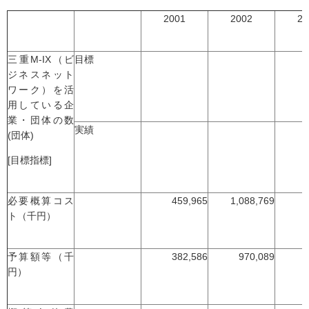
2001
2002
20
三重M-IX（ビ
目標
ジネスネット
ワーク）を活
用している企
業・団体の数
実績
(団体)
[目標指標]
必要概算コス
459,965
1,088,769
ト（千円）
予算額等（千
382,586
970,089
円）