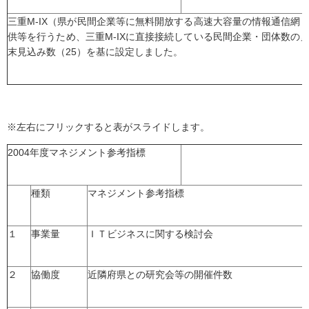
三重M-IX（県が民間企業等に無料開放する高速大容量の情報通信網
供等を行うため、三重M-IXに直接接続している民間企業・団体数の
末見込み数（25）を基に設定しました。
※左右にフリックすると表がスライドします。
2004年度マネジメント参考指標
種類
マネジメント参考指標
１
事業量
ＩＴビジネスに関する検討会
２
協働度
近隣府県との研究会等の開催件数