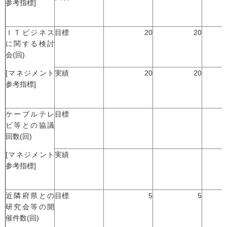
参考指標]
ＩＴビジネス
目標
20
20
に関する検討
会(回)
[マネジメント
実績
20
20
参考指標]
ケーブルテレ
目標
ビ等との協議
回数(回)
[マネジメント
実績
参考指標]
近隣府県との
目標
5
5
研究会等の開
催件数(回)