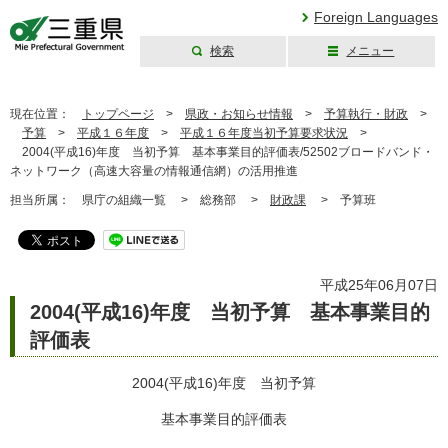
Foreign Languages
検索
メニュー
三重県公式ウェブ
サイト
現在位置：
トップページ
>
県政・お知らせ情報
>
予算執行・財政
>
予算
>
平成１６年度
>
平成１６年度当初予算要求状況
>
2004(平成16)年度 当初予算 基本事業目的評価表/52502ブロードバンド・
ネットワーク（高速大容量の情報通信網）の活用推進
担当所属：
県庁の組織一覧 >
総務部 >
財政課
>
予算班
平成25年06月07日
2004(平成16)年度 当初予算 基本事業目的
評価表
2004(平成16)年度 当初予算
基本事業目的評価表