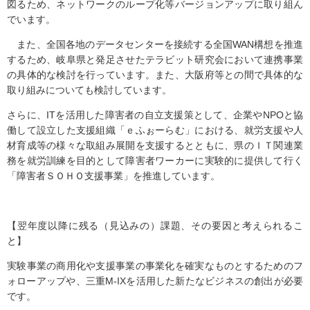
図るため、ネットワークのループ化等バージョンアップに取り組ん
でいます。
また、全国各地のデータセンターを接続する全国WAN構想を推進
するため、岐阜県と発足させたテラビット研究会において連携事業
の具体的な検討を行っています。また、大阪府等との間で具体的な
取り組みについても検討しています。
さらに、ITを活用した障害者の自立支援策として、企業やNPOと協
働して設立した支援組織「ｅふぉーらむ」における、就労支援や人
材育成等の様々な取組み展開を支援するとともに、県のＩＴ関連業
務を就労訓練を目的として障害者ワーカーに実験的に提供して行く
「障害者ＳＯＨＯ支援事業」を推進しています。
【翌年度以降に残る（見込みの）課題、その要因と考えられるこ
と】
実験事業の商用化や支援事業の事業化を確実なものとするためのフ
ォローアップや、三重M-IXを活用した新たなビジネスの創出が必要
です。