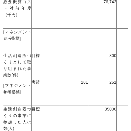
必要概算コス
76,742
-
ト対前年度
（千円）
[マネジメント
参考指標]
生活創造圏づ
目標
300
くりとして取
り組まれた事
業数(件)
実績
281
251
[マネジメント
参考指標]
生活創造圏づ
目標
35000
くりの事業に
参加した人の
数(人)