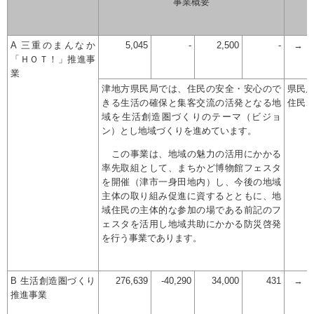
事業概要
A 三重のまんなか
5,045
-
2,500
-
→
「ＨＯＴ！」推進事
業
津地方県民局では、住民の安全・安心ので
県民
きる生活の確保と集客交流の活発となる地
住民
域を生活創造圏づくりのテーマ（ビジョ
ン）とし地域づくりを進めています。
この事業は、地域の魅力の活用にかかる
率先取組として、まちかど博物館フェスタ
を開催（津市一身田地内）し、今後の地域
主体の取り組み促進に資するとともに、地
域住民の主体的な参加の場である前記のフ
ェスタを活用し地域共助にかかる防災啓発
を行う事業であります。
B 生活創造圏づくり
276,639
-40,290
34,000
431
→
推進事業