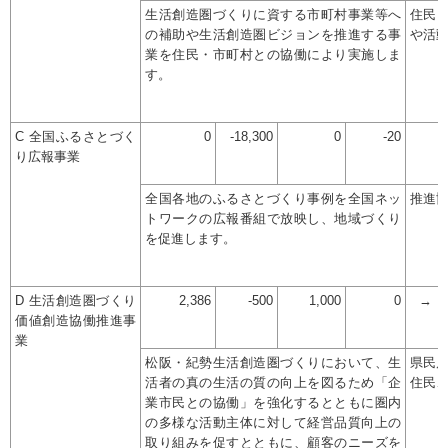
生活創造圏づくりに資する市町村事業等へ
住民
の補助や生活創造圏ビジョンを推進する事
や活
業を住民・市町村との協働により実施しま
す。
C 全国ふるさとづく
0
-18,300
0
-20
り広報事業
全国各地のふるさとづくり事例を全国ネッ
推進
トワークの広報番組で放映し、地域づくり
を促進します。
D 生活創造圏づくり
2,386
-500
1,000
0
→
価値創造協働推進事
業
松阪・紀勢生活創造圏づくりにおいて、生
県民
活者の真の生活の質の向上を図るため「企
住民
業市民との協働」を強化するとともに圏内
の多様な活動主体に対して経営品質向上の
取り組みを促すとともに、顧客のニーズを