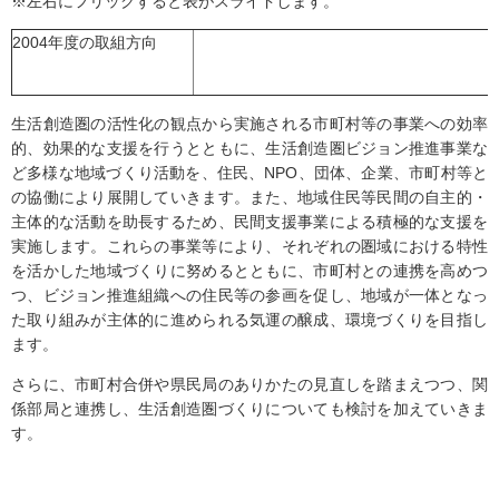
※左右にフリックすると表がスライドします。
2004年度の取組方向
生活創造圏の活性化の観点から実施される市町村等の事業への効率
的、効果的な支援を行うとともに、生活創造圏ビジョン推進事業な
ど多様な地域づくり活動を、住民、NPO、団体、企業、市町村等と
の協働により展開していきます。また、地域住民等民間の自主的・
主体的な活動を助長するため、民間支援事業による積極的な支援を
実施します。これらの事業等により、それぞれの圏域における特性
を活かした地域づくりに努めるとともに、市町村との連携を高めつ
つ、ビジョン推進組織への住民等の参画を促し、地域が一体となっ
た取り組みが主体的に進められる気運の醸成、環境づくりを目指し
ます。
さらに、市町村合併や県民局のありかたの見直しを踏まえつつ、関
係部局と連携し、生活創造圏づくりについても検討を加えていきま
す。