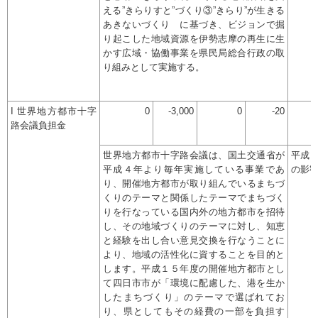
える”きらりすと”づくり③”きらり”が生きる
あきないづくり に基づき、ビジョンで掘
り起こした地域資源を伊勢志摩の再生に生
かす広域・協働事業を県民局総合行政の取
り組みとして実施する。
I 世界地方都市十字
0
-3,000
0
-20
路会議負担金
世界地方都市十字路会議は、国土交通省が
平成
平成４年より毎年実施している事業であ
の影
り、開催地方都市が取り組んでいるまちづ
くりのテーマと関係したテーマでまちづく
りを行なっている国内外の地方都市を招待
し、その地域づくりのテーマに対し、知恵
と経験を出し合い意見交換を行なうことに
より、地域の活性化に資することを目的と
します。平成１５年度の開催地方都市とし
て四日市市が「環境に配慮した、港を生か
したまちづくり」のテーマで選ばれてお
り、県としてもその経費の一部を負担す