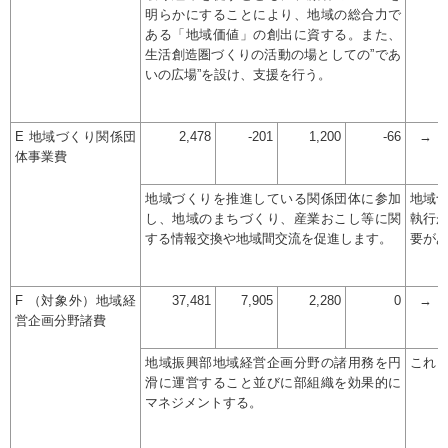
明らかにすることにより、地域の総合力で
ある「地域価値」の創出に資する。また、
生活創造圏づくりの活動の場としての”であ
いの広場”を設け、支援を行う。
E 地域づくり関係団
2,478
-201
1,200
-66
→
体事業費
地域づくりを推進している関係団体に参加
地域
し、地域のまちづくり、産業おこし等に関
執行
する情報交換や地域間交流を促進します。
要が
F （対象外）地域経
37,481
7,905
2,280
0
→
営企画分野諸費
地域振興部地域経営企画分野の諸用務を円
これ
滑に運営すること並びに部組織を効果的に
マネジメントする。