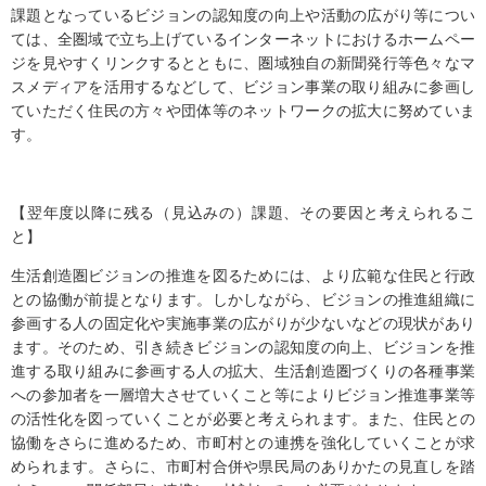
課題となっているビジョンの認知度の向上や活動の広がり等につい
ては、全圏域で立ち上げているインターネットにおけるホームペー
ジを見やすくリンクするとともに、圏域独自の新聞発行等色々なマ
スメディアを活用するなどして、ビジョン事業の取り組みに参画し
ていただく住民の方々や団体等のネットワークの拡大に努めていま
す。
【翌年度以降に残る（見込みの）課題、その要因と考えられるこ
と】
生活創造圏ビジョンの推進を図るためには、より広範な住民と行政
との協働が前提となります。しかしながら、ビジョンの推進組織に
参画する人の固定化や実施事業の広がりが少ないなどの現状があり
ます。そのため、引き続きビジョンの認知度の向上、ビジョンを推
進する取り組みに参画する人の拡大、生活創造圏づくりの各種事業
への参加者を一層増大させていくこと等によりビジョン推進事業等
の活性化を図っていくことが必要と考えられます。また、住民との
協働をさらに進めるため、市町村との連携を強化していくことが求
められます。さらに、市町村合併や県民局のありかたの見直しを踏