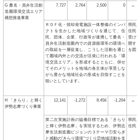
G 桑名・員弁生活創
7,727
2,764
2,500
0
→
造圏環境交流エリア
構想推進事業
ＲＤＦ化・焼却発電施設一体整備のインパ
県民
クトを生かした地域づくりを通じて、住
住民、
民、団体、企業、行政等が連携して桑名・
受け
員弁生活創造圏内での資源循環等の環境へ
開す
の取組を一層促進し、こうした活動を通じ
を図
て圏域内外との交流が活発に行われる「環
境交流エリア」を形成するとともに、併せ
てそのメリットを地域の各主体が享受しな
がら豊かな地域社会の形成を目指すことを
狙いとしています。
H 「きらり」と輝く
12,141
-1,272
8,456
-1,204
→
伊勢志摩づくり事業
第二次実施計画の協働目標である「きらり
県民
と輝く伊勢志摩」を実現するため、伊勢志
住民
摩生活創造圏ビジョンの３テーマ①安らぎ
と感動の”きらり環境”づくり②地域活動を支