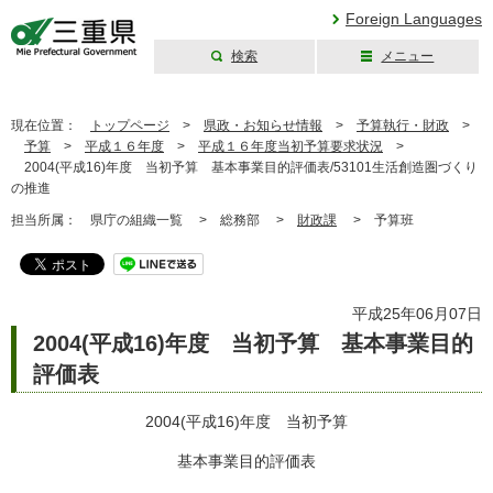
Foreign Languages
検索
メニュー
三重県公式ウェブ
サイト
現在位置：
トップページ
>
県政・お知らせ情報
>
予算執行・財政
>
予算
>
平成１６年度
>
平成１６年度当初予算要求状況
>
2004(平成16)年度 当初予算 基本事業目的評価表/53101生活創造圏づくり
の推進
担当所属：
県庁の組織一覧 >
総務部 >
財政課
>
予算班
平成25年06月07日
2004(平成16)年度 当初予算 基本事業目的
評価表
2004(平成16)年度 当初予算
基本事業目的評価表