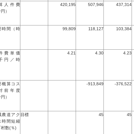
算人件費
420,195
507,946
437,314
千円）
要時間（時
99,809
118,127
103,384
）
件費単価
4.21
4.30
4.23
千円／時
）
要概算コス
-913,849
-376,522
対前年度
千円）
域農道アク
目標
45
45
ス時間短縮
村数(％)