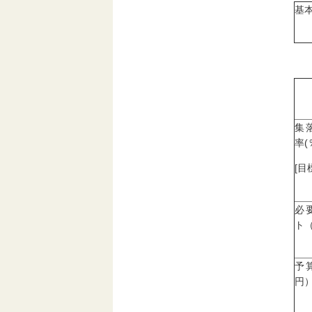
基
集
率(
[目
必
ト
予
円