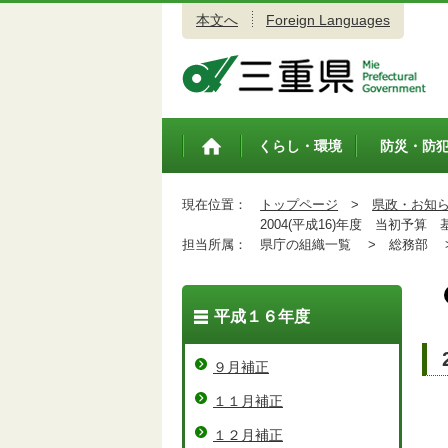
本文へ
Foreign Languages
三重県公式ウェブサイト
くらし・環境
防災・防
トップペ
ージ
現在位置：
トップページ
>
県政・お知
2004(平成16)年度 当初予算
担当所属：
県庁の組織一覧 >
総務部 
平成１６年度
９月補正
１１月補正
１２月補正