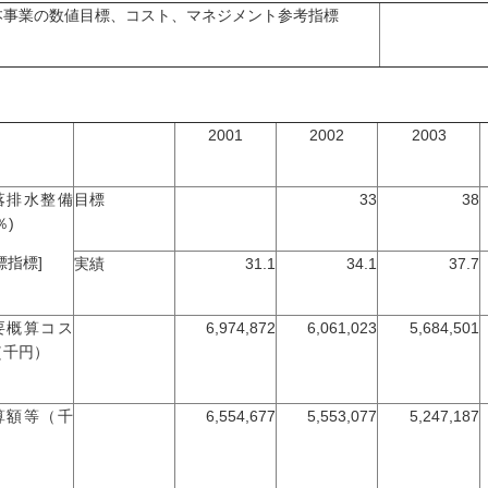
本事業の数値目標、コスト、マネジメント参考指標
2001
2002
2003
落排水整備
目標
33
38
％)
標指標]
実績
31.1
34.1
37.7
要概算コス
6,974,872
6,061,023
5,684,501
（千円）
算額等（千
6,554,677
5,553,077
5,247,187
）