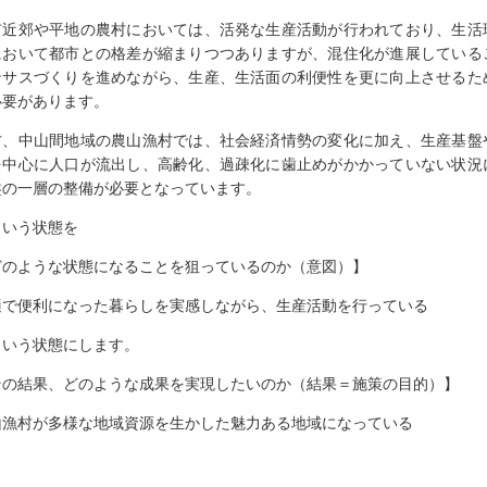
市近郊や平地の農村においては、活発な生産活動が行われており、生活
において都市との格差が縮まりつつありますが、混住化が進展している
ンサスづくりを進めながら、生産、生活面の利便性を更に向上させるた
必要があります。
方、中山間地域の農山漁村では、社会経済情勢の変化に加え、生産基盤
を中心に人口が流出し、高齢化、過疎化に歯止めがかかっていない状況
盤の一層の整備が必要となっています。
いう状態を
どのような状態になることを狙っているのか（意図）】
適で便利になった暮らしを実感しながら、生産活動を行っている
いう状態にします。
その結果、どのような成果を実現したいのか（結果＝施策の目的）】
山漁村が多様な地域資源を生かした魅力ある地域になっている