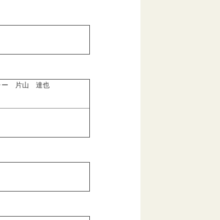
ャー 片山 達也