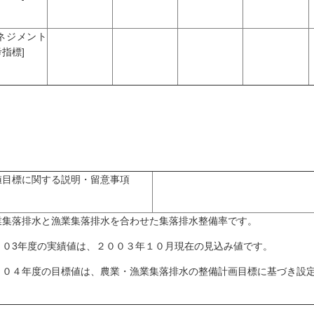
マネジメント
指標]
値目標に関する説明・留意事項
業集落排水と漁業集落排水を合わせた集落排水整備率です。
００3年度の実績値は、２００３年１０月現在の見込み値です。
００４年度の目標値は、農業・漁業集落排水の整備計画目標に基づき設