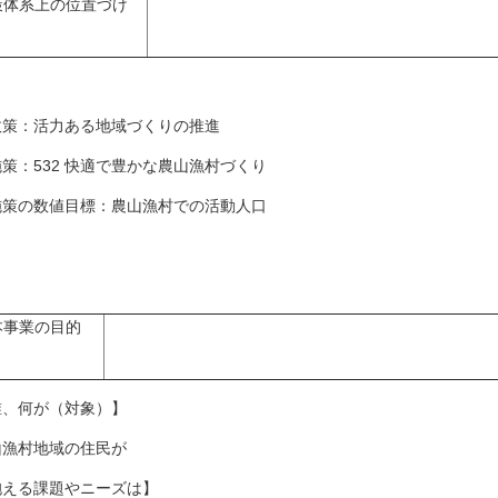
策体系上の位置づけ
策：活力ある地域づくりの推進
策：532 快適で豊かな農山漁村づくり
策の数値目標：農山漁村での活動人口
本事業の目的
誰、何が（対象）】
山漁村地域の住民が
抱える課題やニーズは】