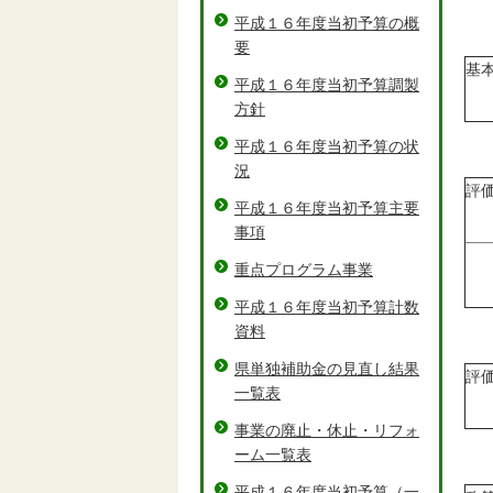
平成１６年度当初予算の概
要
基
平成１６年度当初予算調製
方針
平成１６年度当初予算の状
況
評
平成１６年度当初予算主要
事項
重点プログラム事業
平成１６年度当初予算計数
資料
県単独補助金の見直し結果
評
一覧表
事業の廃止・休止・リフォ
ーム一覧表
平成１６年度当初予算（一