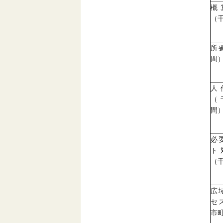
概
（
所
間
人
（
間
必
ト
（
広
セ
市町