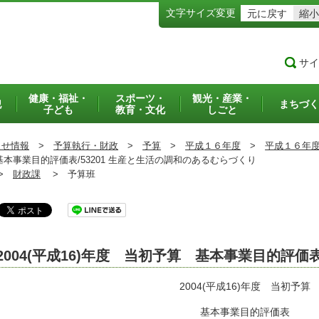
文字サイズ変更
元に戻す
縮小
サイ
健康・福祉・
スポーツ・
観光・産業・
犯
まちづく
子ども
教育・文化
しごと
らせ情報
>
予算執行・財政
>
予算
>
平成１６年度
>
平成１６年
 基本事業目的評価表/53201 生産と生活の調和のあるむらづくり
>
財政課
>
予算班
2004(平成16)年度 当初予算 基本事業目的評価
2004(平成16)年度 当初予算
基本事業目的評価表