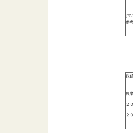
[
参考
数
農
２
２