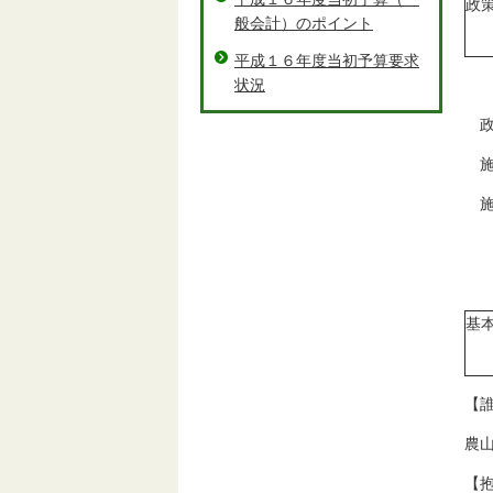
政
般会計）のポイント
平成１６年度当初予算要求
状況
政
施
施
基
【
農
【