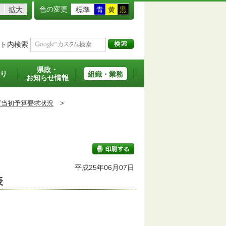
色の変更
拡大
標準
青
黄
黒
ト内検索
県政・
り
組織・業務
お知らせ情報
度当初予算要求状況
>
平成25年06月07日
表
印刷する