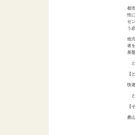
都
性
セ
う
他
者
基
と
【
快
と
【
農