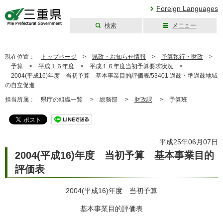
Foreign Languages
検索
メニュー
三重県公式ウェブ
サイト
現在位置：
トップページ
>
県政・お知らせ情報
>
予算執行・財政
>
予算
>
平成１６年度
>
平成１６年度当初予算要求状況
>
2004(平成16)年度 当初予算 基本事業目的評価表/53401 過疎・準過疎地域
の自立促進
担当所属：
県庁の組織一覧 >
総務部 >
財政課
>
予算班
平成25年06月07日
2004(平成16)年度 当初予算 基本事業目的
評価表
2004(平成16)年度 当初予算
基本事業目的評価表