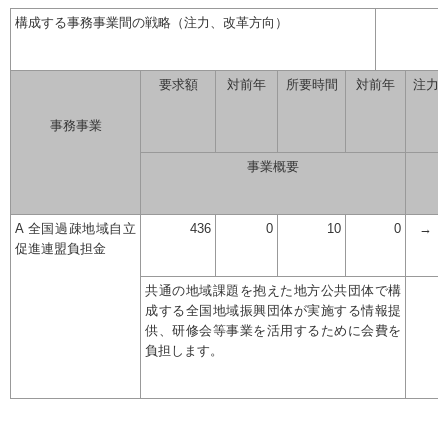
構成する事務事業間の戦略（注力、改革方向）
要求額
対前年
所要時間
対前年
注力
事務事業
事業概要
A 全国過疎地域自立
436
0
10
0
→
促進連盟負担金
共通の地域課題を抱えた地方公共団体で構
成する全国地域振興団体が実施する情報提
供、研修会等事業を活用するために会費を
負担します。