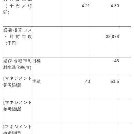
（千円／時
4.21
4.30
間）
必要概算コス
ト対前年度
-39,978
（千円）
過疎地域市町
目標
45
村水洗化率(％)
[マネジメント
実績
43
51.5
参考指標]
[マネジメント
参考指標]
[マネジメント
参考指標]