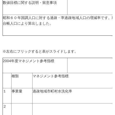
数値目標に関する説明・留意事項
昭和６０年国調人口に対する過疎・準過疎地域人口の増減率です。
台帳人口により算出しました。
※左右にフリックすると表がスライドします。
2004年度マネジメント参考指標
種類
マネジメント参考指標
１
事業量
過疎地域市町村水洗化率
２