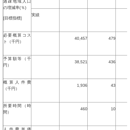
過疎地域人口
の増減率(％)
実績
[目標指標]
必要概算コス
40,457
479
ト（千円）
予算額等（千
38,521
436
円）
概算人件費
1,936
43
（千円）
所要時間（時
460
10
間）
人件費単価