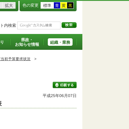
色の変更
拡大
標準
青
黄
黒
ト内検索
県政・
り
組織・業務
お知らせ情報
度当初予算要求状況
>
平成25年06月07日
表
印刷する