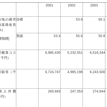
2001
2002
2003
街地の都市
目標
53.8
56.1
画道路改良
％)
実績
53.4
55.6
55.8
標指標]
要概算コス
6,985,430
5,232,551
6,518,344
（千円）
算額等（千
6,724,747
4,985,198
6,243,500
）
算人件費
260,683
247,353
274,844
千円）