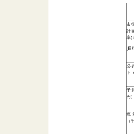
市
計
率(
[目
必
ト
予
円
概
（