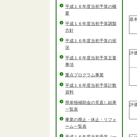
平成１６年度当初予算の概
要
基
平成１６年度当初予算調製
方針
平成１６年度当初予算の状
況
評
平成１６年度当初予算主要
事項
重点プログラム事業
平成１６年度当初予算計数
資料
県単独補助金の見直し結果
評
一覧表
事業の廃止・休止・リフォ
ーム一覧表
平成１６年度当初予算（一