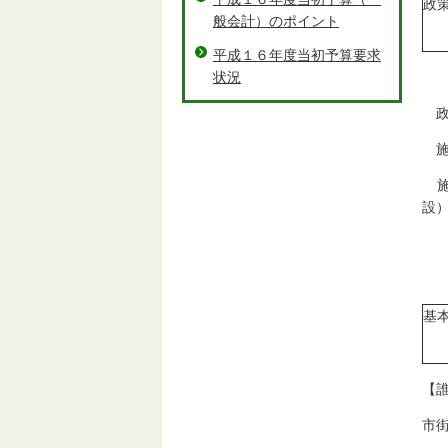
政
般会計）のポイント
平成１６年度当初予算要求
状況
政
施
施
設
基
【
市