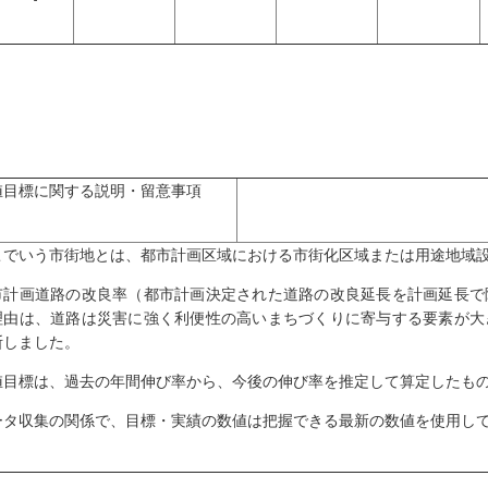
値目標に関する説明・留意事項
こでいう市街地とは、都市計画区域における市街化区域または用途地域
市計画道路の改良率（都市計画決定された道路の改良延長を計画延長で
理由は、道路は災害に強く利便性の高いまちづくりに寄与する要素が大
断しました。
値目標は、過去の年間伸び率から、今後の伸び率を推定して算定したも
ータ収集の関係で、目標・実績の数値は把握できる最新の数値を使用し