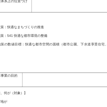
策体系上の位置づけ
策：快適なまちづくりの推進
策：541 快適な都市環境の整備
策の数値目標：快適な都市空間の面積（都市公園、下水道享受住宅、
）
本事業の目的
誰、何が（対象）】
街地が