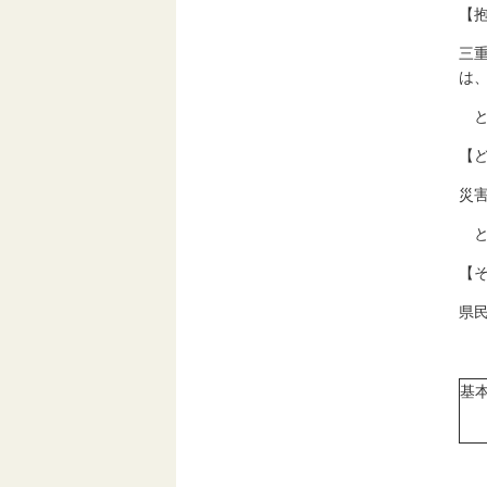
【
三
は
と
【
災
と
【
県
基