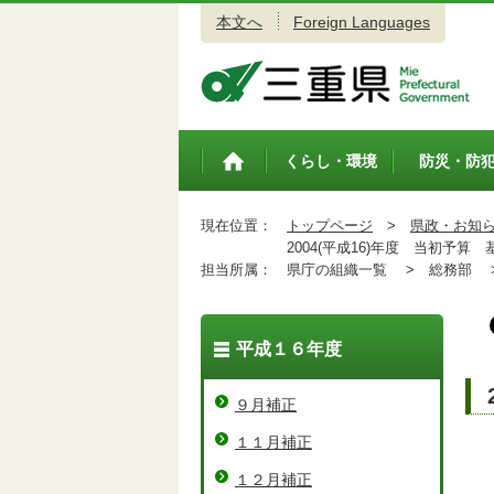
本文へ
Foreign Languages
三重県公式ウェブサイト
くらし・環境
防災・防
トップペ
ージ
現在位置：
トップページ
>
県政・お知
2004(平成16)年度 当初予算 
担当所属：
県庁の組織一覧 >
総務部 
平成１６年度
９月補正
１１月補正
１２月補正