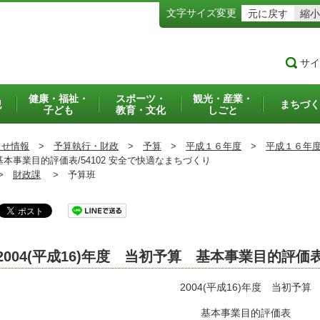
文字サイズ変更
元に戻す
縮小
サイ
健康・福祉・
スポーツ・
観光・産業・
犯
まちづく
子ども
教育・文化
しごと
らせ情報
>
予算執行・財政
>
予算
>
平成１６年度
>
平成１６年
基本事業目的評価表/54102 安全で快適なまちづくり
>
財政課
>
予算班
2004(平成16)年度 当初予算 基本事業目的評価
2004(平成16)年度 当初予算
基本事業目的評価表