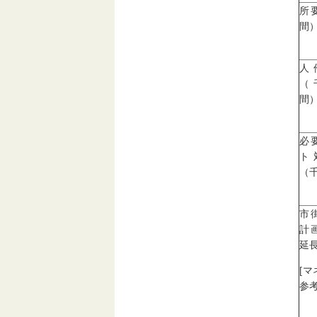
所
間
人
（
間
必
ト
（
市
計
延長
[
参考