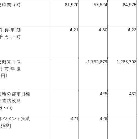
要時間（時
61,920
57,524
64,975
）
件費単価
4.21
4.30
4.23
千円／時
）
要概算コス
-1,752,879
1,285,793
対前年度
千円）
街地の都市
目標
425
432
画道路改良
(ｋｍ)
マネジメント
実績
421
428
指標]