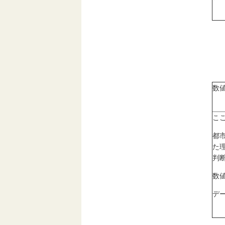
数
こ
都
た
判
数
デ