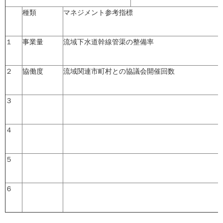
種類
マネジメント参考指標
１
事業量
流域下水道幹線管渠の整備率
２
協働度
流域関連市町村との協議会開催回数
３
４
５
６