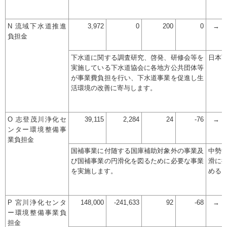
N 流域下水道推進
3,972
0
200
0
→
負担金
下水道に関する調査研究、啓発、研修会等を
日本
実施している下水道協会に各地方公共団体等
が事業費負担を行い、下水道事業を促進し生
活環境の改善に寄与します。
O 志登茂川浄化セ
39,115
2,284
24
-76
→
ンター環境整備事
業負担金
国補事業に付随する国庫補助対象外の事業及
中勢
び国補事業の円滑化を図るために必要な事業
滑に
を実施します。
める
P 宮川浄化センタ
148,000
-241,633
92
-68
→
ー環境整備事業負
担金