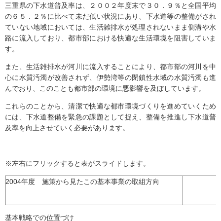
三重県の下水道普及率は、２００２年度末で３０．９％と全国平均
の６５．２％に比べて未だ低い状況にあり、下水道等の整備がされ
ていない地域においては、生活雑排水が処理されないまま側溝や水
路に流入しており、都市部における快適な生活環境を阻害していま
す。
また、生活雑排水が河川に流入することにより、都市部の河川を中
心に水質汚濁が改善されず、伊勢湾等の閉鎖性水域の水質汚濁も進
んでおり、このことも都市部の環境に悪影響を及ぼしています。
これらのことから、清潔で快適な都市環境づくりを進めていくため
には、下水道整備を緊急の課題として捉え、整備を推進し下水道普
及率を向上させていく必要があります。
※左右にフリックすると表がスライドします。
2004年度 施策から見たこの基本事業の取組方向
基本戦略での位置づけ