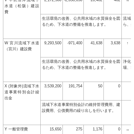
V 中勢沿岸流域下
2,172,500
-2,038,050
20,402
402
→
水道（松阪）建設
費
生活環境の改善、公共用水域の水質保全を図
流域
るため、下水道の整備を推進します。
ら、
W 宮川流域下水道
9,293,500
-971,400
41,638
3,638
↑
（宮川）建設費
生活環境の改善、公共用水域の水質保全を図
浄化
るため、下水道の整備を推進します。
場、
X (対象外)流域下水
3,539,200
191,754
50
0
道事業特別会計繰
出金
流域下水道事業特別会計の維持管理費用、建
設費用、公債費用の繰り出しを行います。
Y 一般管理費
15,650
275
1,176
0
→