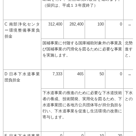
（採択は、平成１３年度終了）
C 南部浄化センタ
312,400
282,400
100
0
→
ー環境整備事業負
担金
国補事業に付随する国庫補助対象外の事業及
北勢
び国補事業の円滑化を図るために必要な事業
進す
を実施します。
と。
D 日本下水道事業
7,333
465
50
0
→
団負担金
下水道事業の推進のために必要な下水道技術
下水
者の養成、技術開発、実用化を図るため、下
との
水道事業団に各地方公共団体等が持分負担を
行い、下水道事業を促進し生活環境の改善に
寄与します。