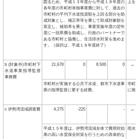
図るため、平成１３年度から平成１８年度の
上を
各年度の市町村単独事業費に対して、過去の
市町村の平均下水道投資額を上回る部分を助
成対象とし、補正率等を乗じて助成対象額を
算定し、補助率を乗じ、事業実施年度の翌年
度に一括県費を助成し、行政のパートナーで
ある市町村と協働し、生活排水対策を進めま
す。（採択は、平成１８年度終了）
b (対象外)市町村下
21,678
0
8,500
0
→
水道事業指導監督
事務費
市町村が実施する公共下水道、都市下水道事
市町
業の指導監督に要する経費。
に推
c 伊勢湾流域調査費
4,275
-225
-
→
平成１５年度は、伊勢湾流域全体で費用対効
雨水
果の高い水質保全対策を行うための具体的な