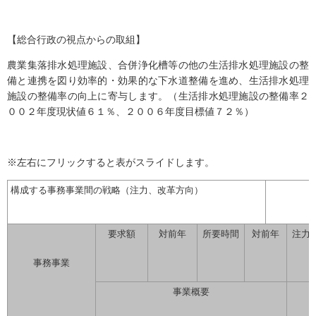
【総合行政の視点からの取組】
農業集落排水処理施設、合併浄化槽等の他の生活排水処理施設の整
備と連携を図り効率的・効果的な下水道整備を進め、生活排水処理
施設の整備率の向上に寄与します。（生活排水処理施設の整備率２
００２年度現状値６１％、２００６年度目標値７２％）
※左右にフリックすると表がスライドします。
構成する事務事業間の戦略（注力、改革方向）
要求額
対前年
所要時間
対前年
注力
事務事業
事業概要