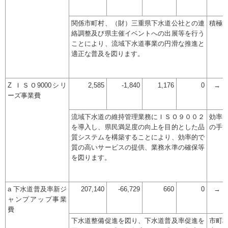
関係市町村、（財）三重県下水道公社との連
積極
絡調整及び県主催イベントへの出展等を行う
ことにより、流域下水道事業の円滑な推進と
適正な普及を図ります。
Z ＩＳＯ9000シリ
2,585
-1,840
1,176
0
→
ーズ事業費
流域下水道の維持管理業務にＩＳＯ９００２
効率
を導入し、県民満足度の向上を目的とした品
の手
質システムを構築することにより、効率的で
質の高いサービスの提供、業務水準の確保等
を図ります。
a 下水道普及率新ジ
207,140
-66,729
660
0
→
ャンプアップ事業
費
下水道整備促進を図り、下水道普及率促進を
市町