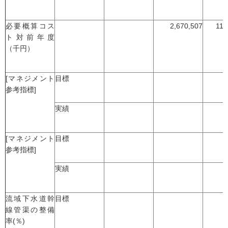
必要概算コス
2,670,507
11,
ト対前年度
（千円）
[マネジメント
目標
参考指標]
実績
[マネジメント
目標
参考指標]
実績
流域下水道幹
目標
線管渠の整備
率(％)