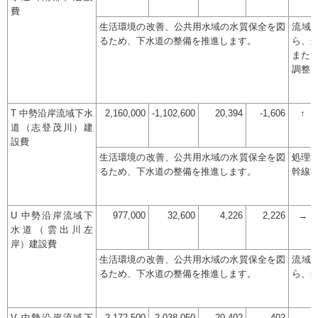
費
生活環境の改善、公共用水域の水質保全を図
流域
るため、下水道の整備を推進します。
ら、
また
調整
T 中勢沿岸流域下水
2,160,000
-1,102,600
20,394
-1,606
↑
道（志登茂川）建
設費
生活環境の改善、公共用水域の水質保全を図
処理
るため、下水道の整備を推進します。
幹線
U 中勢沿岸流域下
977,000
32,600
4,226
2,226
→
水道（雲出川左
岸）建設費
生活環境の改善、公共用水域の水質保全を図
流域
るため、下水道の整備を推進します。
ら、