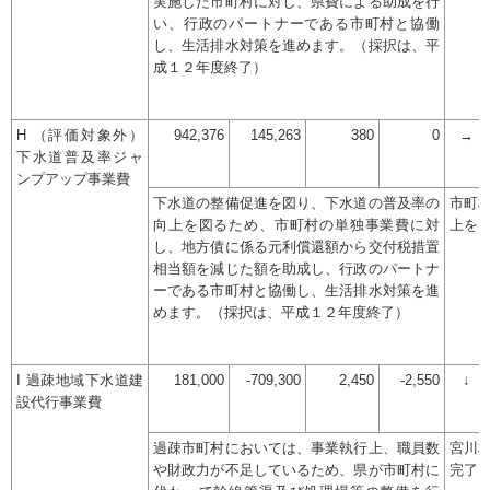
実施した市町村に対し、県費による助成を行
い、行政のパートナーである市町村と協働
し、生活排水対策を進めます。（採択は、平
成１２年度終了）
H （評価対象外）
942,376
145,263
380
0
→
下水道普及率ジャ
ンプアップ事業費
下水道の整備促進を図り、下水道の普及率の
市町
向上を図るため、市町村の単独事業費に対
上を
し、地方債に係る元利償還額から交付税措置
相当額を減じた額を助成し、行政のパートナ
ーである市町村と協働し、生活排水対策を進
めます。（採択は、平成１２年度終了）
I 過疎地域下水道建
181,000
-709,300
2,450
-2,550
↓
設代行事業費
過疎市町村においては、事業執行上、職員数
宮川
や財政力が不足しているため、県が市町村に
完了