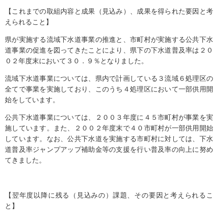
【これまでの取組内容と成果（見込み）、成果を得られた要因と考
えられること】
県が実施する流域下水道事業の推進と、市町村が実施する公共下水
道事業の促進を図ってきたことにより、県下の下水道普及率は２０
０２年度末において３０．９％となりました。
流域下水道事業については、県内で計画している３流域６処理区の
全てで事業を実施しており、このうち４処理区において一部供用開
始をしています。
公共下水道事業については、２００３年度に４５市町村が事業を実
施しています。また、２００２年度末で４０市町村が一部供用開始
しています。なお、公共下水道を実施する市町村に対しては、下水
道普及率ジャンプアップ補助金等の支援を行い普及率の向上に努め
てきました。
【翌年度以降に残る（見込みの）課題、その要因と考えられるこ
と】