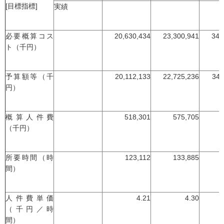
[目標指標]
実績
必要概算コス
20,630,434
23,300,941
34,
ト（千円）
予算額等（千
20,112,133
22,725,236
34,
円）
概算人件費
518,301
575,705
（千円）
所要時間（時
123,112
133,885
間）
人件費単価
4.21
4.30
（千円／時
間）