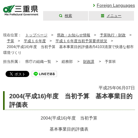
Foreign Languages
検索
メニュー
三重県公式ウェブ
サイト
現在位置：
トップページ
>
県政・お知らせ情報
>
予算執行・財政
>
予算
>
平成１６年度
>
平成１６年度当初予算要求状況
>
2004(平成16)年度 当初予算 基本事業目的評価表/54103清潔で快適な都市
環境づくり
担当所属：
県庁の組織一覧 >
総務部 >
財政課
>
予算班
平成25年06月07日
2004(平成16)年度 当初予算 基本事業目的
評価表
2004(平成16)年度 当初予算
基本事業目的評価表