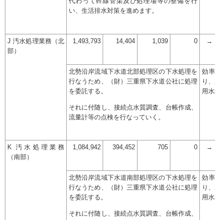
代わって幹線管渠及び処理場等の整備を行
い、生活排水対策を進めます。
J 汚水処理業務（北
1,493,793
14,404
1,039
0
→
部）
北勢沿岸流域下水道北部処理区の下水処理を
効率
行なうため、（財）三重県下水道公社に処理
り、
を委託する。
用水
それに付随し、接続点水質調査、台帳作成、
流量計等の点検を行なっていく。
K 汚水処理業務
1,084,942
394,452
705
0
→
（南部）
北勢沿岸流域下水道南部処理区の下水処理を
効率
行なうため、（財）三重県下水道公社に処理
り、
を委託する。
用水
それに付随し、接続点水質調査、台帳作成、