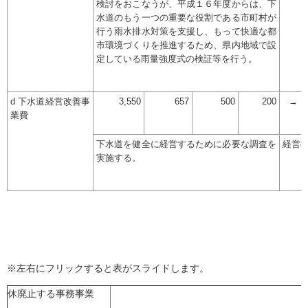
検討をおこなうが、平成１６年度からは、下
水道のもう一つの重要な役割である市町村が
行う雨水排水対策を支援し、もって快適な都
市環境づくりを推進するため、県内地域で設
定している雨量強度式の検証等を行う。
d 下水道経営改善事
3,550
657
500
200
→
業費
下水道を健全に経営するために必要な調査を
経営
実施する。
※左右にフリックすると表がスライドします。
休廃止する事務事業