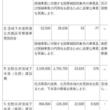
国補事業に付随する国庫補助対象外の事業及
宮川
び国補事業の円滑化を図るために必要な事業
境整
を実施します。
Q 流域下水道関連
52,500
28,639
33
-77
→
公共施設等整備事
業負担金
国補事業に付随する国庫補助対象外の事業及
南部
び国補事業の円滑化を図るために必要な事業
道事
を実施します。
整備
R 北勢沿岸流域下
3,159,000
-1,755,700
23,624
-376
→
水道（北部）建設
費
生活環境の改善、公共用水域の水質保全を図
流域
るため、下水道の整備を推進します。
ら、
S 北勢沿岸流域下
894,800
129,200
22,928
9,928
↑
水道（南部）建設