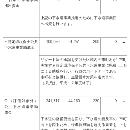
E 日本下水道事業
0
0
10
-20
団出資金
上記の下水道事業推進のために下水道事業団
へ出資を行います。
F 特定環境保全公共
109,950
-91,251
200
0
→
下水道事業助成金
リゾート法の承認を受けた区域内の市町村が
市町
実施する特定環境保全公共下水道事業に県費
上を
による助成を行い、行政のパートナーである
市町村と協働し、生活排水対策を進めます。
（採択は、平成１７年度終了）
G （評価対象外）
241,517
-44,160
230
0
→
公共下水道事業助
成金
下水道の整備促進を図り、下水道の普及率の
市町
向上を図るため、標準負担額を超える事業を
上を