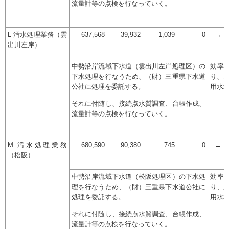
流量計等の点検を行なっていく。
L 汚水処理業務（雲
637,568
39,932
1,039
0
→
出川左岸）
中勢沿岸流域下水道（雲出川左岸処理区）の
効率
下水処理を行なうため、（財）三重県下水道
り、
公社に処理を委託する。
用水
それに付随し、接続点水質調査、台帳作成、
流量計等の点検を行なっていく。
M 汚水処理業務
680,590
90,380
745
0
→
（松阪）
中勢沿岸流域下水道（松阪処理区）の下水処
効率
理を行なうため、（財）三重県下水道公社に
り、
処理を委託する。
用水
それに付随し、接続点水質調査、台帳作成、
流量計等の点検を行なっていく。