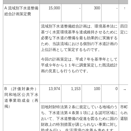
A 流域別下水道整備
15,000
-
300
-
↑
総合計画策定費
流域別下水道整備総合計画は、環境基本法に
四日
基づく水質環境基準を達成維持させるために
定に
必要な下水道の整備を最も効果的に実施する
ため、当該流域における個別の下水道計画の
上位計画として策定するものです。
今回の計画策定は、平成７年を基準年として
平成９年から１１年に調査策定した既流総計
画の見直しを行うものです。
B （評価対象外）
13,974
1,153
100
0
→
同和地区公共下水
道事業助成金（再
掲）
旧地対財特法第２条に規定している地域のう
市町
ち、下水道法第４条第１項による認可区域に
られ
おいて、下水道整備の促進を図るために国の
還額
財政上の特別措置が講じられない事業に対し
助成を行い、生活環境の改善を進めます。