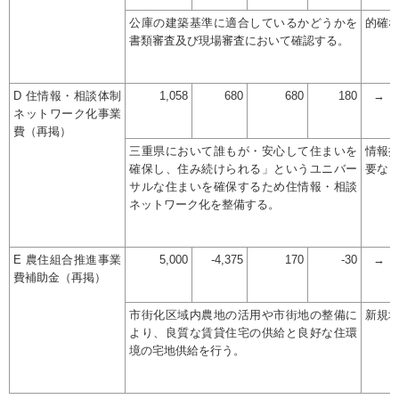
公庫の建築基準に適合しているかどうかを
的確
書類審査及び現場審査において確認する。
D 住情報・相談体制
1,058
680
680
180
→
ネットワーク化事業
費（再掲）
三重県において誰もが・安心して住まいを
情報
確保し、住み続けられる」というユニバー
要な
サルな住まいを確保するため住情報・相談
ネットワーク化を整備する。
E 農住組合推進事業
5,000
-4,375
170
-30
→
費補助金（再掲）
市街化区域内農地の活用や市街地の整備に
新規
より、良質な賃貸住宅の供給と良好な住環
境の宅地供給を行う。