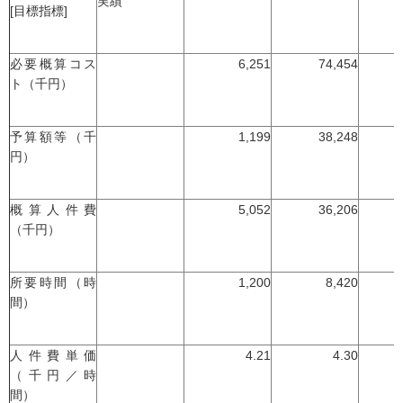
実績
[目標指標]
必要概算コス
6,251
74,454
ト（千円）
予算額等（千
1,199
38,248
円）
概算人件費
5,052
36,206
（千円）
所要時間（時
1,200
8,420
間）
人件費単価
4.21
4.30
（千円／時
間）