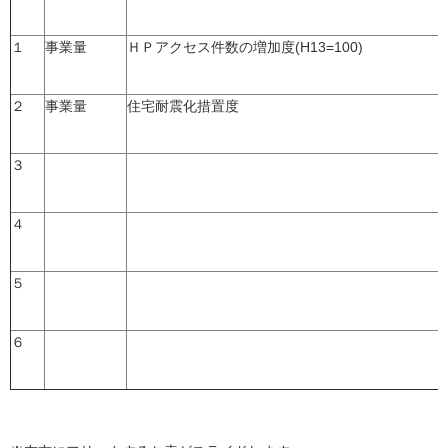
１
事業量
ＨＰアクセス件数の増加度(H13=100)
２
事業量
住宅耐震化措置度
３
４
５
６