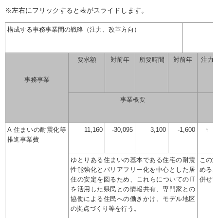
※左右にフリックすると表がスライドします。
構成する事務事業間の戦略（注力、改革方向）
要求額
対前年
所要時間
対前年
注力
事務事業
事業概要
A 住まいの耐震化等
11,160
-30,095
3,100
-1,600
↑
推進事業費
ゆとりある住まいの基本である住宅の耐震
この
性能強化とバリアフリー化を中心とした居
める
住の安定を図るため、これらについてのIT
併せ
を活用した県民との情報共有、専門家との
協働による住民への働きかけ、モデル地区
の拠点づくり等を行う。