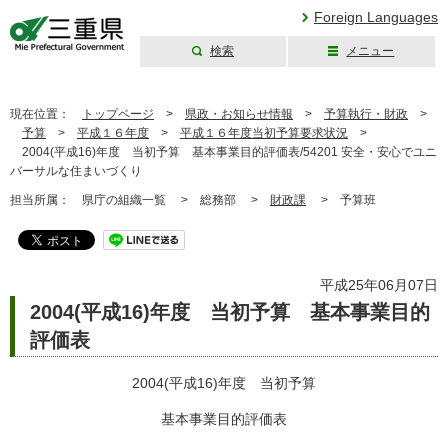
Foreign Languages
検索
メニュー
三重県公式ウェブ
サイト
現在位置：
トップページ
>
県政・お知らせ情報
>
予算執行・財政
>
予算
>
平成１６年度
>
平成１６年度当初予算要求状況
>
2004(平成16)年度 当初予算 基本事業目的評価表/54201 安全・安心でユニ
バーサルな住まいづくり
担当所属：
県庁の組織一覧 >
総務部 >
財政課
>
予算班
平成25年06月07日
2004(平成16)年度 当初予算 基本事業目的
評価表
2004(平成16)年度 当初予算
基本事業目的評価表