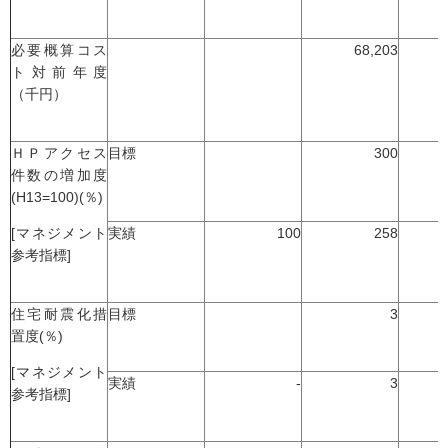
必要概算コス
68,203
ト対前年度
（千円）
ＨＰアクセス
目標
300
件数の増加度
(H13=100)(％)
[マネジメント
実績
100
258
参考指標]
住宅耐震化措
目標
3
置度(％)
[マネジメント
実績
-
3
参考指標]