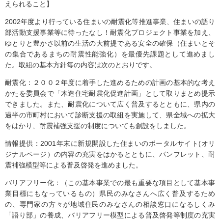
えられること】
2002年度より行っている住まいの耐震化等推進事業、住まいの語り
部活動支援事業等に待ったなし！耐震化プロジェクト事業を加え、
ゆとりと豊かさ以前の生活の大前提である安全の確保（住まいとそ
の集合であるまちの耐震性能強化）を最優先課題として進めまし
た。取組の基本方針毎の内容は次のとおりです。
耐震化：２００２年度に着手した進めるための計画の基本的な考え
かたを委員会で「木造住宅耐震化促進計画」として取りまとめ提示
できました。また、耐震化について広く普及するとともに、県内の
過半の市町村において診断支援の取組を実施して、県全域への拡大
をはかり、耐震補強支援の制度についても創設をしました。
情報提供：2001年末に新規開設した住まいのポータルサイト(オリ
ジナルページ）の内容の充実をはかるとともに、パンフレット、耐
震補強模型等による普及啓発を進めました。
バリアフリー化：（この基本事業での最も重要な項目として基本事
業目標にもなっているもの）県民のみなさんへ広く普及するため
の、専門家の方々が地域住民のみなさんの相談窓口になるしくみ
「語り部」の養成、バリアフリー模型による普及啓発等制度の充実