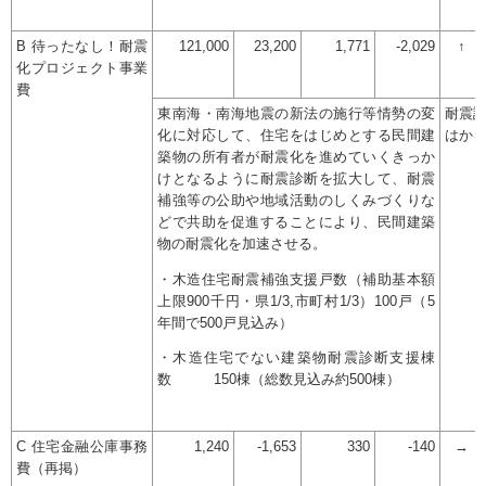
B 待ったなし！耐震
121,000
23,200
1,771
-2,029
↑
化プロジェクト事業
費
東南海・南海地震の新法の施行等情勢の変
耐震
化に対応して、住宅をはじめとする民間建
はか
築物の所有者が耐震化を進めていくきっか
けとなるように耐震診断を拡大して、耐震
補強等の公助や地域活動のしくみづくりな
どで共助を促進することにより、民間建築
物の耐震化を加速させる。
・木造住宅耐震補強支援戸数（補助基本額
上限900千円・県1/3,市町村1/3）100戸（5
年間で500戸見込み）
・木造住宅でない建築物耐震診断支援棟
数 150棟（総数見込み約500棟）
C 住宅金融公庫事務
1,240
-1,653
330
-140
→
費（再掲）