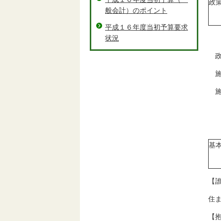
政
般会計）のポイント
平成１６年度当初予算要求
状況
政
施
施
基
【
住
【