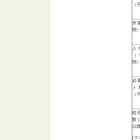
（
所
間
人
（
間
必
ト
（
総
数(
以降
[