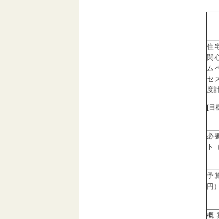
住
関
ム
セ
度計
[目
必
ト
予
円
概