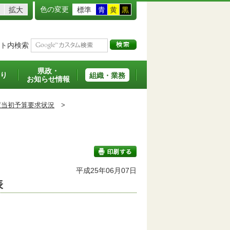
色の変更
拡大
標準
青
黄
黒
ト内検索
県政・
り
組織・業務
お知らせ情報
度当初予算要求状況
>
平成25年06月07日
表
印刷する