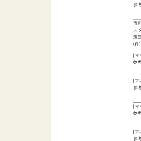
参考
市
ス
策
(件)
[
参考
[
参考
[
参考
[
参考