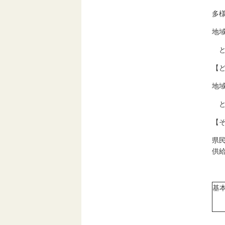
多
地
と
【
地
と
【
県
供
基