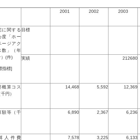
2001
2002
2003
宅に関する
目標
心度「ホー
ページアク
ス数」（年
）(件)
実績
212680
標指標]
要概算コス
14,468
5,592
12,369
（千円）
算額等（千
6,890
2,367
6,236
）
算人件費
7,578
3,225
6,133