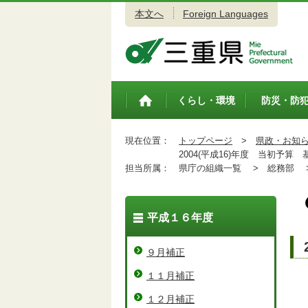
本文へ
Foreign Languages
三重県公式ウェブサイト
くらし・環境
防災・防
トップペ
ージ
現在位置：
トップページ
>
県政・お知
2004(平成16)年度 当初予算 
担当所属：
県庁の組織一覧 >
総務部 
平成１６年度
９月補正
１１月補正
１２月補正