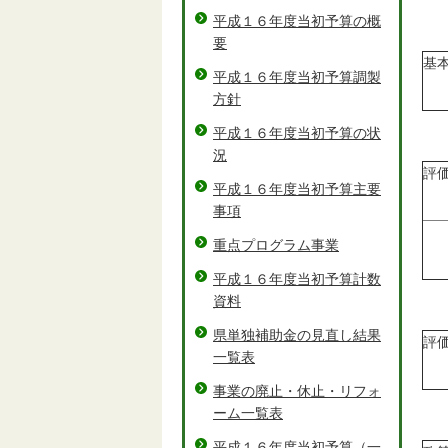
平成１６年度当初予算の概
要
基
平成１６年度当初予算調製
方針
平成１６年度当初予算の状
況
評
平成１６年度当初予算主要
事項
重点プログラム事業
平成１６年度当初予算計数
資料
県単独補助金の見直し結果
評
一覧表
事業の廃止・休止・リフォ
ーム一覧表
平成１６年度当初予算（一