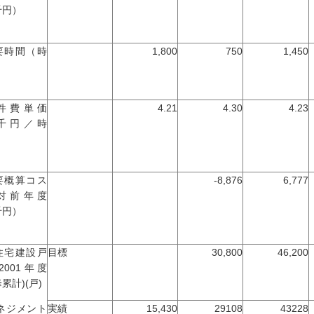
千円）
要時間（時
1,800
750
1,450
）
件費単価
4.21
4.30
4.23
千円／時
）
要概算コス
-8,876
6,777
対前年度
千円）
住宅建設戸
目標
30,800
46,200
2001年度
累計)(戸)
マネジメント
実績
15,430
29108
43228