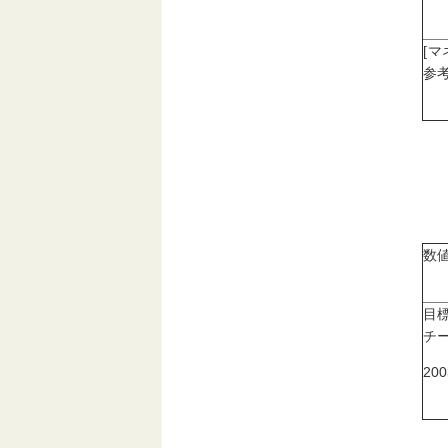
[
参考
数
目
チ
20