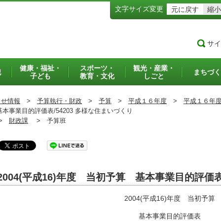
文字サイズ変更
元に戻す
縮小
サイ
健康・福祉・
スポーツ・
観光・産業・
犯
まちづく
子ども
教育・文化
しごと
らせ情報
>
予算執行・財政
>
予算
>
平成１６年度
>
平成１６年
基本事業目的評価表/54203 多様な住まいづくり
>
財政課
>
予算班
2004(平成16)年度 当初予算 基本事業目的評価
2004(平成16)年度 当初予算
基本事業目的評価表