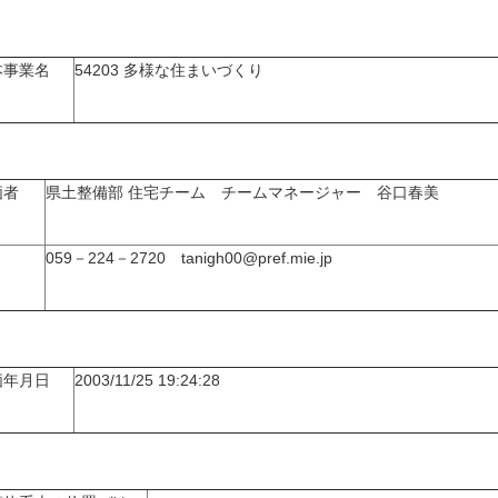
本事業名
54203 多様な住まいづくり
価者
県土整備部 住宅チーム チームマネージャー 谷口春美
059－224－2720 tanigh00@pref.mie.jp
価年月日
2003/11/25 19:24:28