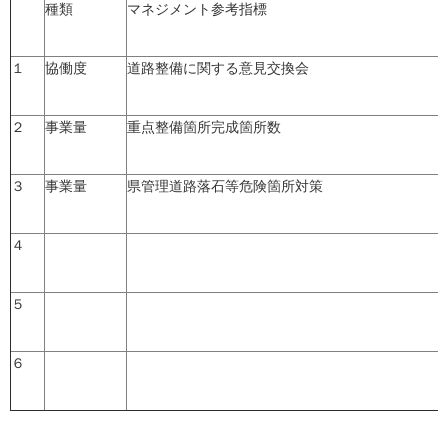
種類
マネジメント参考指標
１
協働度
道路整備に関する意見交換会
２
事業量
重点整備箇所完成箇所数
３
事業量
県管理道路落石等危険箇所対策
４
５
６