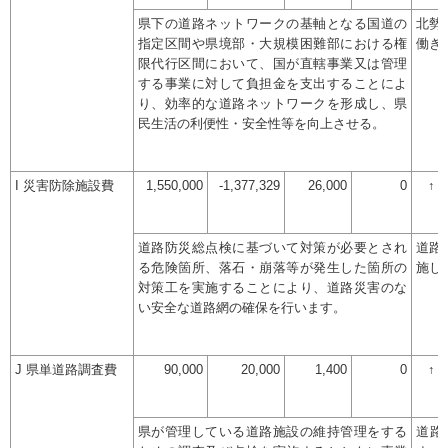
県下の道路ネットワークの基軸となる国道の
北勢
指定区間や県境部・大規模困難部における権
働き
限代行区間において、国が直轄事業又は管理
する事業に対して負担金を支出することによ
り、効率的な道路ネットワークを形成し、県
民生活の利便性・安全性等を向上させる。
I 災害防除施設費
1,550,000
-1,377,329
26,000
0
↑
道路防災総点検に基づいて対策が必要とされ
道路
る危険箇所、落石・崩落等が発生した箇所の
施し
対策工を実施することにより、道路災害のな
い安全な道路網の確保を行います。
J 県単道路調査費
90,000
20,000
1,400
0
↑
県が管理している道路施設の維持管理をする
道路