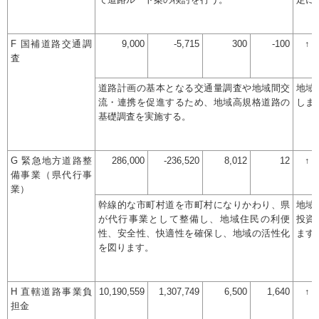
て道路ルート案の検討を行う。
定に
F 国補道路交通調
9,000
-5,715
300
-100
↑
査
道路計画の基本となる交通量調査や地域間交
地域
流・連携を促進するため、地域高規格道路の
しま
基礎調査を実施する。
G 緊急地方道路整
286,000
-236,520
8,012
12
↑
備事業（県代行事
業）
幹線的な市町村道を市町村になりかわり、県
地域
が代行事業として整備し、地域住民の利便
投資
性、安全性、快適性を確保し、地域の活性化
ます
を図ります。
H 直轄道路事業負
10,190,559
1,307,749
6,500
1,640
↑
担金