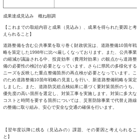
成果達成見込み 概ね順調
【これまでの取組内容と成果（見込み）、成果を得られた要因と考
えられること】
道路整備を含む公共事業を取り巻く財政状況は、道路整備10箇年戦
略を策定した1998年に比べ厳しくなっております。また、公共事業
の縮減が議論される中、投資効率（費用対効果）の観点から道路整
備の必要性の検討が必要となっています。さらに県民の多様化する
ニーズを反映した重点整備箇所の再点検が必要となっています。こ
のため道路整備10箇年戦略の見直しを行い、新道路整備戦略を策定
しました。また、道路防災総点検結果に基づく要対策箇所のうち、
優先度の高い箇所を選定し、対策工事を実施します。対策に多大な
コストと時間を要する箇所については、災害防除事業で代替え路線
の整備に取り組み、安心で安全な交通の確保を行います。
【翌年度以降に残る（見込みの）課題、その要因と考えられるこ
と】