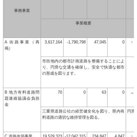
事務事業
事業概要
A 街路事業（再
3,617,164
-1,790,798
47,045
0
↑
掲）
市街地内の都市計画道路を整備することによ
り、円滑な交通を確保し、安全で快適な都市
の形成を図ります。
B 地方有料道路問
70
0
63
0
→
題連絡協議会負担
金
三重県道路公社の経営健全化を図り、県内有
円滑
料道路の適切な維持管理を図る。
C 道路改築事業
19,529,323
-12,042,315
234,847
4,847
↑