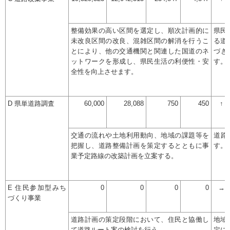
整備効果の高い区間を選定し、順次計画的に
県民
未改良区間の改良、混雑区間の解消を行うこ
る道
とにより、他の交通機関と関連した国道のネ
づき
ットワークを形成し、県民生活の利便性・安
す。
全性を向上させます。
D 県単道路調査
60,000
28,088
750
450
↑
交通の流れや土地利用動向、地域の課題等を
道路
把握し、道路整備計画を策定するとともに事
す。
業予定路線の改築計画を立案する。
E 住民参加型みち
0
0
0
0
→
づくり事業
道路計画の策定段階において、住民と協働し
地域