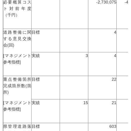
必要概算コス
-2,730,075
-4,
ト対前年度
（千円）
道路整備に関
目標
4
する意見交換
会(回)
[マネジメント
実績
3
4
参考指標]
重点整備箇所
目標
22
完成箇所数(箇
所)
[マネジメント
実績
15
21
参考指標]
県管理道路落
目標
603