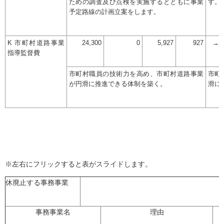
ための調査及び点検を実施するとともに事業
す。
予定路線の計画立案をします。
K 市町村道路事業
24,300
0
5,927
927
→
指導監督費
市町村職員の技術力を高め、市町村道路事業
市町
が円滑に推進できる体制を築く。
滑に
※左右にフリックすると表がスライドします。
休廃止する事務事業
事務事業名
理由