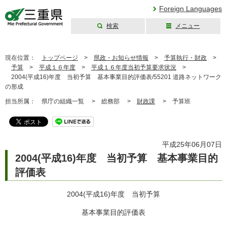
Foreign Languages
検索
メニュー
三重県公式ウェブ
サイト
現在位置：
トップページ
>
県政・お知らせ情報
>
予算執行・財政
>
予算
>
平成１６年度
>
平成１６年度当初予算要求状況
>
2004(平成16)年度 当初予算 基本事業目的評価表/55201 道路ネットワーク
の形成
担当所属：
県庁の組織一覧 >
総務部 >
財政課
>
予算班
平成25年06月07日
2004(平成16)年度 当初予算 基本事業目的
評価表
2004(平成16)年度 当初予算
基本事業目的評価表