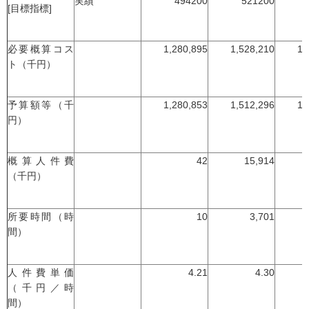
実績
494200
521200
[目標指標]
必要概算コス
1,280,895
1,528,210
1,
ト（千円）
予算額等（千
1,280,853
1,512,296
1,
円）
概算人件費
42
15,914
（千円）
所要時間（時
10
3,701
間）
人件費単価
4.21
4.30
（千円／時
間）