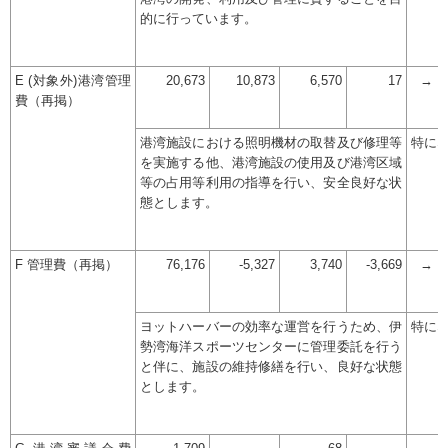
的に行っています。
E (対象外)港湾管理
20,673
10,873
6,570
17
→
費（再掲）
港湾施設における照明機材の取替及び修理等
特に
を実施する他、港湾施設の使用及び港湾区域
等の占用等利用の指導を行い、安全良好な状
態とします。
F 管理費（再掲）
76,176
-5,327
3,740
-3,669
→
ヨットハーバーの効率な運営を行うため、伊
特に
勢湾海洋スポーツセンターに管理委託を行う
と伴に、施設の維持修繕を行い、良好な状態
とします。