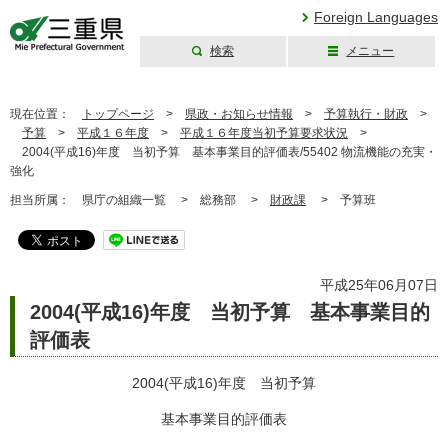
Foreign Languages
検索
メニュー
三重県公式ウェブ
サイト
現在位置：
トップページ
>
県政・お知らせ情報
>
予算執行・財政
>
予算
>
平成１６年度
>
平成１６年度当初予算要求状況
>
2004(平成16)年度 当初予算 基本事業目的評価表/55402 物流機能の充実・
強化
担当所属：
県庁の組織一覧 >
総務部 >
財政課
>
予算班
平成25年06月07日
2004(平成16)年度 当初予算 基本事業目的
評価表
2004(平成16)年度 当初予算
基本事業目的評価表