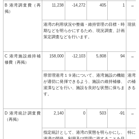
B 港湾調査費（再
11,238
-14,272
405
1
→
掲）
港湾の利用状況や整備・維持管理の目標・時
現状
期などを明らかにするため、現況調査、計画
策定調査などを行います。
C 港湾施設維持補
158,000
-12,103
5,808
94
→
修費（再掲）
県管理港湾１９港について、港湾施設の機能
港湾
が適切に発揮できるよう、施設の維持補修、
の補
浚渫などを行い、施設を良好な状態に保ちま
きる
す。
D 港湾統計調査費
2,140
0
503
-91
→
（再掲）
指定統計として、港湾の実態を明らかにし、
特に
港湾の開発、利用及び管理に資することを目