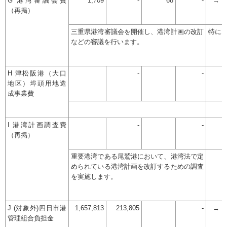
G 港湾審議会費
1,709
-
68
-
→
（再掲）
三重県港湾審議会を開催し、港湾計画の改訂
特に
などの審議を行います。
H 津松阪港（大口
-
-
地区）埠頭用地造
成事業費
I 港湾計画調査費
-
-
（再掲）
重要港湾である尾鷲港において、港湾法で定
められている港湾計画を改訂するための調査
を実施します。
J (対象外)四日市港
1,657,813
213,805
-
→
管理組合負担金