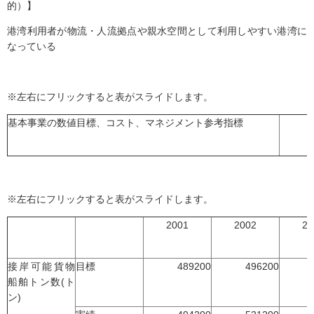
的）】
港湾利用者が物流・人流拠点や親水空間として利用しやすい港湾に
なっている
※左右にフリックすると表がスライドします。
基本事業の数値目標、コスト、マネジメント参考指標
※左右にフリックすると表がスライドします。
2001
2002
20
接岸可能貨物
目標
489200
496200
船舶トン数(ト
ン)