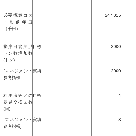
必要概算コス
247,315
ト対前年度
（千円）
接岸可能船舶
目標
2000
トン数増加数
(トン)
[マネジメント
実績
2000
参考指標]
利用者等との
目標
4
意見交換回数
(回)
[マネジメント
実績
3
参考指標]