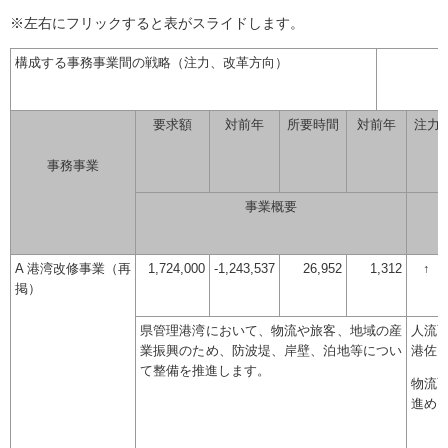
※左右にフリックすると表がスライドします。
構成する事務事業間の戦略（注力、改革方向）
要求額
対前年
所要時間
対前年
注力
事務事業
事業概要
A 港湾改修事業（再
1,724,000
-1,243,537
26,952
1,312
↑
掲）
県管理港湾において、物流や旅客、地域の産
人流
業振興のため、防波堤、岸壁、泊地等につい
港佐
て整備を推進します。
物流
進め