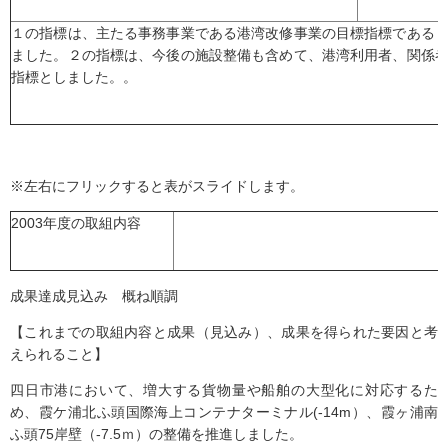
１の指標は、主たる事務事業である港湾改修事業の目標指標である
ました。２の指標は、今後の施設整備も含めて、港湾利用者、関係
指標としました。。
※左右にフリックすると表がスライドします。
2003年度の取組内容
成果達成見込み 概ね順調
【これまでの取組内容と成果（見込み）、成果を得られた要因と考
えられること】
四日市港において、増大する貨物量や船舶の大型化に対応するた
め、霞ケ浦北ふ頭国際海上コンテナターミナル(-14m）、霞ヶ浦南
ふ頭75岸壁（-7.5ｍ）の整備を推進しました。