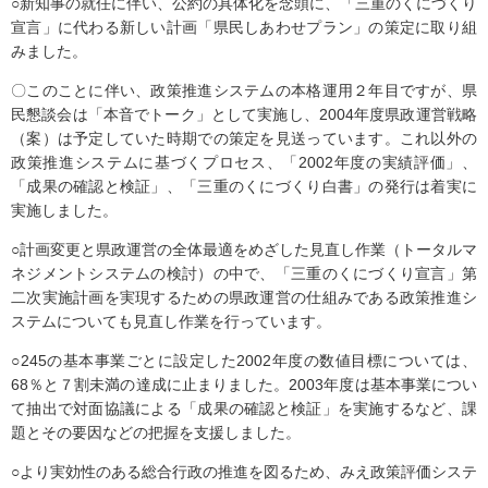
○新知事の就任に伴い、公約の具体化を念頭に、「三重のくにづくり
宣言」に代わる新しい計画「県民しあわせプラン」の策定に取り組
みました。
〇このことに伴い、政策推進システムの本格運用２年目ですが、県
民懇談会は「本音でトーク」として実施し、2004年度県政運営戦略
（案）は予定していた時期での策定を見送っています。これ以外の
政策推進システムに基づくプロセス、「2002年度の実績評価」、
「成果の確認と検証」、「三重のくにづくり白書」の発行は着実に
実施しました。
○計画変更と県政運営の全体最適をめざした見直し作業（トータルマ
ネジメントシステムの検討）の中で、「三重のくにづくり宣言」第
二次実施計画を実現するための県政運営の仕組みである政策推進シ
ステムについても見直し作業を行っています。
○245の基本事業ごとに設定した2002年度の数値目標については、
68％と７割未満の達成に止まりました。2003年度は基本事業につい
て抽出で対面協議による「成果の確認と検証」を実施するなど、課
題とその要因などの把握を支援しました。
○より実効性のある総合行政の推進を図るため、みえ政策評価システ