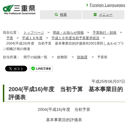
Foreign Languages
検索
メニュー
三重県公式ウェブ
サイト
現在位置：
トップページ
>
県政・お知らせ情報
>
予算執行・財政
>
予算
>
平成１６年度
>
平成１６年度当初予算要求状況
>
2004(平成16)年度 当初予算 基本事業目的評価表/62001県民しあわせプラ
ン戦略計画の推進
担当所属：
県庁の組織一覧 >
総務部 >
財政課
>
予算班
平成25年06月07日
2004(平成16)年度 当初予算 基本事業目的
評価表
2004(平成16)年度 当初予算
基本事業目的評価表