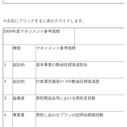
※左右にフリックすると表がスライドします。
2004年度マネジメント参考指標
種類
マネジメント参考指標
１
副次的
基本事業の数値目標達成割合
２
副次的
行政運営施策ﾚﾍﾞﾙの数値目標達成度
３
協働度
県民懇談会等における県民意見数
４
事業量
県民しあわせプランの説明会開催回数