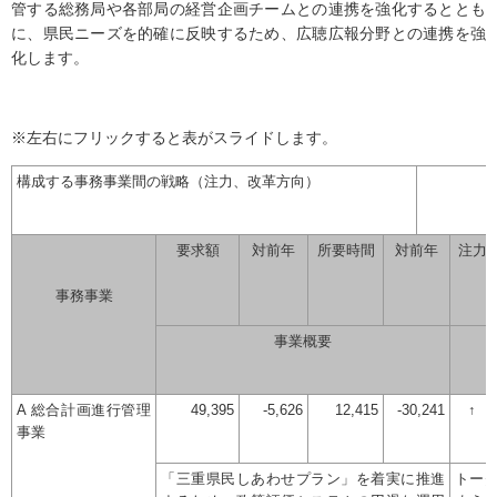
管する総務局や各部局の経営企画チームとの連携を強化するととも
に、県民ニーズを的確に反映するため、広聴広報分野との連携を強
化します。
※左右にフリックすると表がスライドします。
構成する事務事業間の戦略（注力、改革方向）
要求額
対前年
所要時間
対前年
注力
事務事業
事業概要
A 総合計画進行管理
49,395
-5,626
12,415
-30,241
↑
事業
「三重県民しあわせプラン」を着実に推進
トー