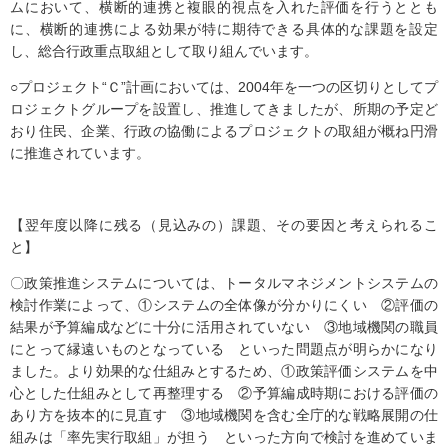
ムにおいて、横断的連携と複眼的視点を入れた評価を行うととも
に、横断的連携による効果が特に期待できる具体的な課題を設定
し、総合行政重点取組として取り組んでいます。
○プロジェクト“Ｃ”計画においては、2004年を一つの区切りとしてプ
ロジェクトグループを設置し、推進してきましたが、所期の予定ど
おり住民、企業、行政の協働によるプロジェクトの取組が概ね円滑
に推進されています。
【翌年度以降に残る（見込みの）課題、その要因と考えられるこ
と】
〇政策推進システムについては、トータルマネジメントシステムの
検討作業によって、①システムの全体像が分かりにくい ②評価の
結果が予算編成などに十分に活用されていない ③地域機関の職員
にとって縁遠いものとなっている といった問題点が明らかになり
ました。より効果的な仕組みとするため、①政策評価システムを中
心とした仕組みとして再整理する ②予算編成時期における評価の
あり方を抜本的に見直す ③地域機関を含む全庁的な戦略展開の仕
組みは「率先実行取組」が担う といった方向で検討を進めていま