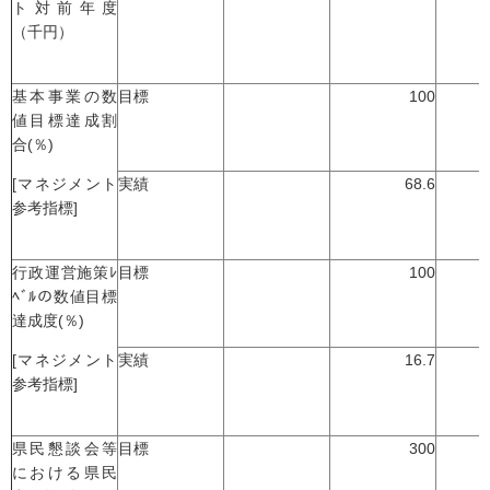
ト対前年度
（千円）
基本事業の数
目標
100
値目標達成割
合(％)
[マネジメント
実績
68.6
参考指標]
行政運営施策ﾚ
目標
100
ﾍﾞﾙの数値目標
達成度(％)
[マネジメント
実績
16.7
参考指標]
県民懇談会等
目標
300
における県民