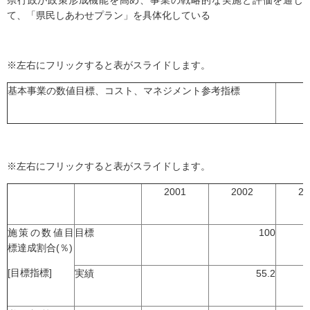
県行政が政策形成機能を高め、事業の戦略的な実施と評価を通じ
て、「県民しあわせプラン」を具体化している
※左右にフリックすると表がスライドします。
基本事業の数値目標、コスト、マネジメント参考指標
※左右にフリックすると表がスライドします。
2001
2002
20
施策の数値目
目標
100
標達成割合(％)
[目標指標]
実績
55.2