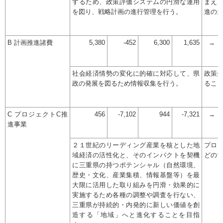
するため、政策評価システムの円滑な運用
まえ
を図り、戦略計画の進行管理を行う。
進の
B 計画推進諸費
5,380
-452
6,300
1,635
→
社会経済情勢の変化に的確に対応して、県
政策
政の発展を図るため情報収集を行う。
るこ
C プロジェクトC推
456
-7,102
944
-7,321
→
進事業
２１世紀のリーディング産業を核とした地
プロジ
域経済の活性化と、そのインパクトを契機
どの
に三重県の持つポテンシャル（自然環境、
歴史・文化、産業集積、情報基盤等）を最
大限に活用した取り組みを円滑・効果的に
実施するため各種の調整や調査を行ない、
三重県が持続的・内発的に新しい価値を創
造する「地域」へと進化することを目指