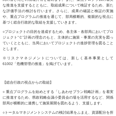
な推進を支援するとともに、取組成果について検証するため、新た
な評価手法の検討を行います。さらに、成果の確認と検証の実施
や、重点プログラムの推進を通じて、部局横断的、複眼的な視点に
基づく総合行政的な取組を支援していきます。
○プロジェクトの目的を達成するため、各主体・各部局においてプロ
ジェクト“Ｃ”計画の理念のもと、主体的に施策・事業の充実を図っ
ていくとともに、当局においてプロジェクトの進捗管理を図ること
とします。
※リスクマネジメントについては、新しく基本事業として
61002「危機管理の推進」を掲げています。
【総合行政の視点からの取組】
○ 重点プログラムを始めとする「しあわせプラン戦略計画」を着実
に推進するため、県政戦略会議小委員会の場を活用するなど、関係
部局が横断的に連携して施策展開を図れるよう、支援します。
○トータルマネジメントシステムの検討結果をふまえ、資源配分を所