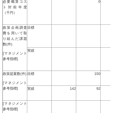
必要概算コス
0
ト対前年度
（千円）
政策企画調査
目標
費を用いて取
り組んだ課題
数(件)
実績
[マネジメント
参考指標]
政策提案数(件)
目標
150
[マネジメント
参考指標]
実績
142
92
[マネジメント
参考指標]