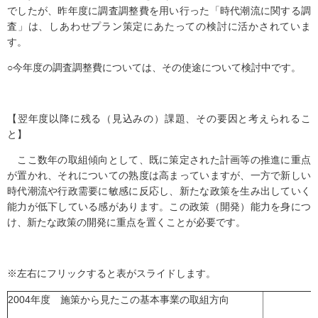
でしたが、昨年度に調査調整費を用い行った「時代潮流に関する調
査」は、しあわせプラン策定にあたっての検討に活かされていま
す。
○今年度の調査調整費については、その使途について検討中です。
【翌年度以降に残る（見込みの）課題、その要因と考えられるこ
と】
ここ数年の取組傾向として、既に策定された計画等の推進に重点
が置かれ、それについての熟度は高まっていますが、一方で新しい
時代潮流や行政需要に敏感に反応し、新たな政策を生み出していく
能力が低下している感があります。この政策（開発）能力を身につ
け、新たな政策の開発に重点を置くことが必要です。
※左右にフリックすると表がスライドします。
2004年度 施策から見たこの基本事業の取組方向