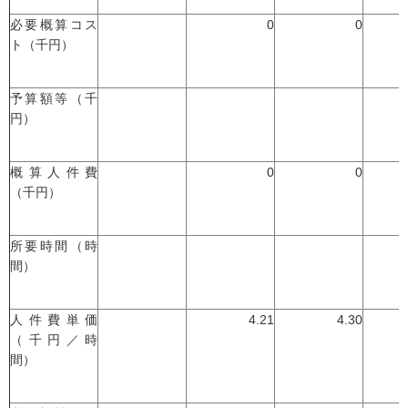
必要概算コス
0
0
ト（千円）
予算額等（千
円）
概算人件費
0
0
（千円）
所要時間（時
間）
人件費単価
4.21
4.30
（千円／時
間）