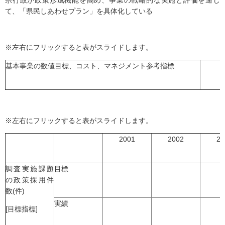
県行政が政策形成機能を高め、事業の戦略的な実施と評価を通じ
て、「県民しあわせプラン」を具体化している
※左右にフリックすると表がスライドします。
基本事業の数値目標、コスト、マネジメント参考指標
※左右にフリックすると表がスライドします。
2001
2002
20
調査実施課題
目標
の政策採用件
数(件)
実績
[目標指標]