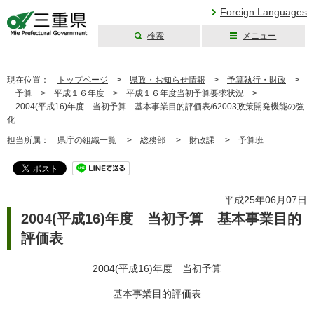
Foreign Languages
検索
メニュー
三重県公式ウェブ
サイト
現在位置：
トップページ
>
県政・お知らせ情報
>
予算執行・財政
>
予算
>
平成１６年度
>
平成１６年度当初予算要求状況
>
2004(平成16)年度 当初予算 基本事業目的評価表/62003政策開発機能の強
化
担当所属：
県庁の組織一覧 >
総務部 >
財政課
>
予算班
平成25年06月07日
2004(平成16)年度 当初予算 基本事業目的
評価表
2004(平成16)年度 当初予算
基本事業目的評価表