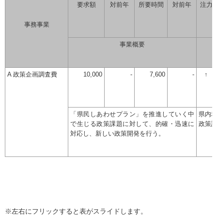
要求額
対前年
所要時間
対前年
注力
事務事業
事業概要
A 政策企画調査費
10,000
-
7,600
-
↑
「県民しあわせプラン」を推進していく中
県内
で生じる政策課題に対して、的確・迅速に
政策
対応し、新しい政策開発を行う。
※左右にフリックすると表がスライドします。