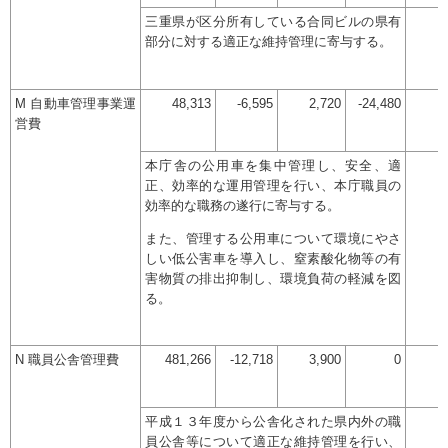
三重県が区分所有している合同ビルの県有
部分に対する適正な維持管理に寄与する。
M 自動車管理事業運
48,313
-6,595
2,720
-24,480
営費
本庁舎の公用車を集中管理し、安全、適
正、効率的な運用管理を行い、本庁職員の
効率的な職務の遂行に寄与する。
また、管理する公用車について環境にやさ
しい低公害車を導入し、窒素酸化物等の有
害物質の排出抑制し、環境負荷の軽減を図
る。
N 職員公舎管理費
481,266
-12,718
3,900
0
平成１３年度から公舎化された県内外の職
員公舎等について適正な維持管理を行い、