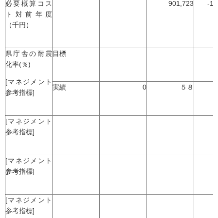
必要概算コス
901,723
-1,
ト対前年度
（千円）
県庁舎の耐震
目標
化率(％)
[マネジメント
実績
0
５８
参考指標]
[マネジメント
参考指標]
[マネジメント
参考指標]
[マネジメント
参考指標]