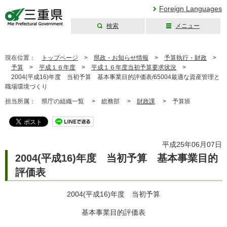
Foreign Languages
検索
メニュー
三重県公式ウェブ
サイト
現在位置：
トップページ
>
県政・お知らせ情報
>
予算執行・財政
>
予算
>
平成１６年度
>
平成１６年度当初予算要求状況
>
2004(平成16)年度 当初予算 基本事業目的評価表/65004最適な資産管理と
職場環境づくり
担当所属：
県庁の組織一覧 >
総務部 >
財政課
>
予算班
平成25年06月07日
2004(平成16)年度 当初予算 基本事業目的
評価表
2004(平成16)年度 当初予算
基本事業目的評価表