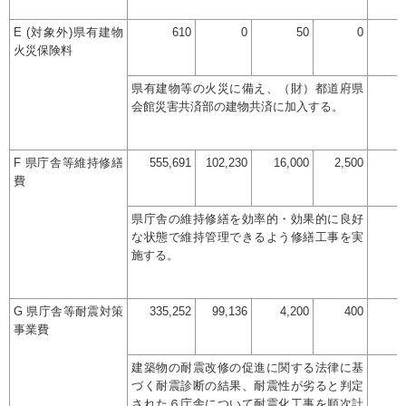
E (対象外)県有建物
610
0
50
0
火災保険料
県有建物等の火災に備え、（財）都道府県
会館災害共済部の建物共済に加入する。
F 県庁舎等維持修繕
555,691
102,230
16,000
2,500
費
県庁舎の維持修繕を効率的・効果的に良好
な状態で維持管理できるよう修繕工事を実
施する。
G 県庁舎等耐震対策
335,252
99,136
4,200
400
事業費
建築物の耐震改修の促進に関する法律に基
づく耐震診断の結果、耐震性が劣ると判定
された６庁舎について耐震化工事を順次計