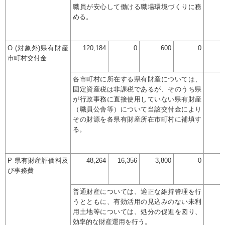
職員が安心して働ける職場環境づくりに務
める。
O (対象外)県有財産
120,184
0
600
0
市町村交付金
各市町村に所在する県有財産については、
固定資産税は非課税であるが、そのうち県
が行政事務に直接使用していない県有財産
（職員公舎等）について当該交付金により
その財源を各県有財産所在市町村に補填す
る。
P 県有財産評価料及
48,264
16,356
3,800
0
び事務費
普通財産については、適正な維持管理を行
うとともに、有効活用の見込みのない未利
用土地等については、処分の促進を図り、
効率的な財産運用を行う。