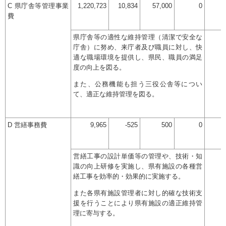
C 県庁舎等管理事業
1,220,723
10,834
57,000
0
費
県庁舎等の適性な維持管理（清潔で安全な
庁舎）に努め、来庁者及び職員に対し、快
適な職場環境を提供し、県民、職員の満足
度の向上を図る。
また、公務機能も担う三役公舎等につい
て、適正な維持管理を図る。
D 営繕事務費
9,965
-525
500
0
営繕工事の設計単価等の管理や、技術・知
識の向上研修を実施し、県有施設の各種営
繕工事を効率的・効果的に実施する。
また各県有施設管理者に対し的確な技術支
援を行うことにより県有施設の適正維持管
理に寄与する。