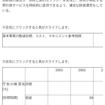
県財政の運営が「県民しあわせプラン」を実現し、県民が満足する
県行政サービスを持続的に提供できるよう、健全な財政運営をして
いる。
※左右にフリックすると表がスライドします。
基本事業の数値目標、コスト、マネジメント参考指標
※左右にフリックすると表がスライドします。
2001
2002
20
庁舎の耐震化
目標
(％)
[目標指標]
実績
58