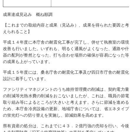
成果達成見込み 概ね順調
【これまでの取組内容と成果（見込み）、成果を得られた要因と考
えられること】
平成１４年度に本庁舎の耐震化工事が完了し、併せて執務室の環境
改善も行いました。いずれも、明るく通風がよくなった、通路や什
器の配列が整然となった、打ち合わせ場所の確保が容易になった等
の成果も上がっています。
平成１５年度には、桑名庁舎の耐震化工事及び四日市庁舎の耐震化
設計に着手しています。
ファシリティマネジメントのうち維持管理費の削減は、契約電力量
の削減等光熱水費の削減をおこないましたが、これは、職員の節電
取り組み等によるところが大きいと考えます。さらに節減を進める
ため、本庁舎冷房設備の更新、地域庁舎については、省エネタイプ
の蛍光灯への切り替えを実施し、節減効果を高めます。
県有資産の処分は、これまでに４３．２億円強の売却を行い、今後