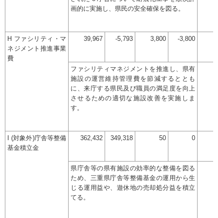
画的に実施し、県民の安全確保を図る。
H ファシリティ・マ
39,967
-5,793
3,800
-3,800
ネジメント推進事業
費
ファシリティマネジメントを推進し、県有
施設の運営維持管理費を節減するととも
に、来庁する県民及び職員の満足度を向上
させるための適切な施設改善を実施しま
す。
I (対象外)庁舎等整備
362,432
349,318
50
0
基金積立金
県庁舎等の県有施設の効率的な整備を図る
ため、三重県庁舎等整備基金の運用から生
じる運用益や、遊休地の売却処分益を積立
てる。