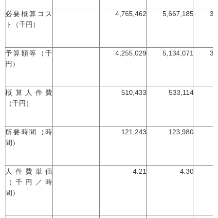
必要概算コス
4,765,462
5,667,185
3,
ト（千円）
予算額等（千
4,255,029
5,134,071
3,
円）
概算人件費
510,433
533,114
（千円）
所要時間（時
121,243
123,980
間）
人件費単価
4.21
4.30
（千円／時
間）