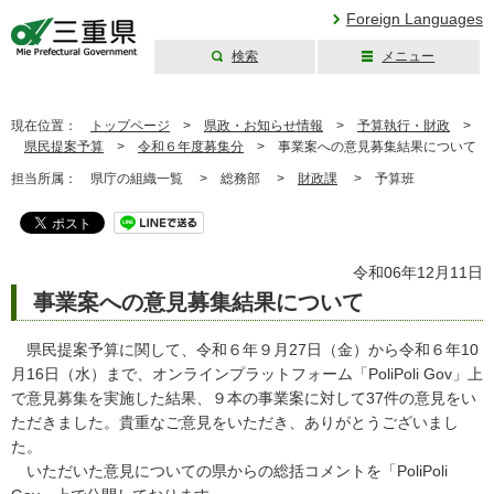
Foreign Languages
検索
メニュー
三重県公式ウェブ
サイト
現在位置：
トップページ
>
県政・お知らせ情報
>
予算執行・財政
>
県民提案予算
>
令和６年度募集分
>
事業案への意見募集結果について
担当所属：
県庁の組織一覧 >
総務部 >
財政課
>
予算班
令和06年12月11日
事業案への意見募集結果について
県民提案予算に関して、令和６年９月27日（金）から令和６年10
月16日（水）まで、オンラインプラットフォーム「PoliPoli Gov」上
で意見募集を実施した結果、９本の事業案に対して37件の意見をい
ただきました。貴重なご意見をいただき、ありがとうございまし
た。
いただいた意見についての県からの総括コメントを「PoliPoli