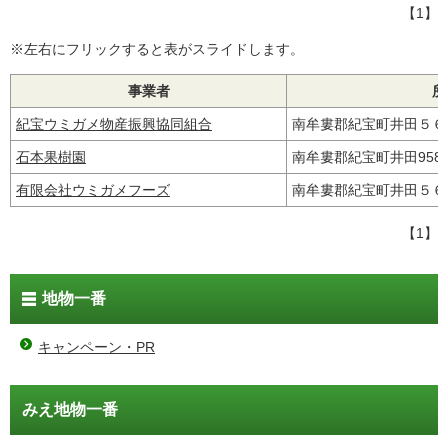
【1】
※左右にフリックすると表がスライドします。
事業者
所
紀宝ウミガメ物産振興協同組合
南牟婁郡紀宝町井田５
石本果樹園
南牟婁郡紀宝町井田958
有限会社ウミガメフーズ
南牟婁郡紀宝町井田５
【1】
地物一番
キャンペーン・PR
みえ地物一番