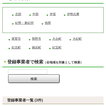
北部
中部
伊賀
伊勢志摩
紀勢・東紀州
他県
尾鷲市
熊野市
大台町
大紀町
紀北町
御浜町
紀宝町
登録事業者で検索
（全地域を対象として検索）
登録事業者一覧 (3件)