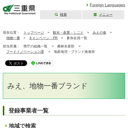
Foreign Languages
検索
メニュー
三重県公式ウェブ
サイト
現在位置：
トップページ
>
観光・産業・しごと
>
みえの食
>
地物一番
>
キャンペーン・PR
>
参加会員一覧
担当所属：
県庁の組織一覧 >
農林水産部 >
フードイノベーション課
>
地産地消・ブランド推進班
みえ、地物一番ブランド
登録事業者一覧
地域で検索