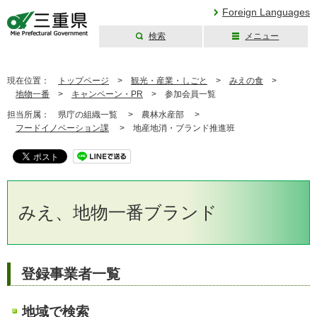
Foreign Languages
検索
メニュー
三重県公式ウェブ
サイト
現在位置：
トップページ
>
観光・産業・しごと
>
みえの食
>
地物一番
>
キャンペーン・PR
>
参加会員一覧
担当所属：
県庁の組織一覧 >
農林水産部 >
フードイノベーション課
>
地産地消・ブランド推進班
みえ、地物一番ブランド
登録事業者一覧
地域で検索