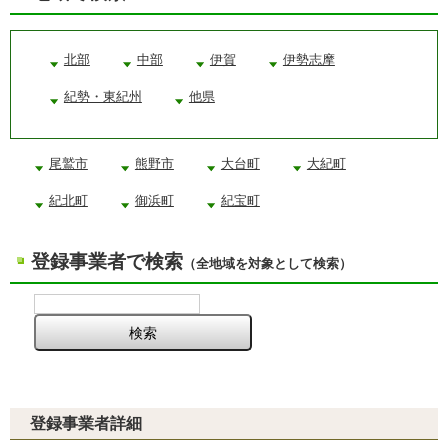
北部
中部
伊賀
伊勢志摩
紀勢・東紀州
他県
尾鷲市
熊野市
大台町
大紀町
紀北町
御浜町
紀宝町
登録事業者で検索
（全地域を対象として検索）
登録事業者詳細