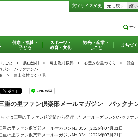
文字サイズ変更
元に戻す
縮小
サイ
健康・福祉・
スポーツ・
観光・産業・
犯
まちづく
子ども
教育・文化
しごと
・しごと
>
農山漁村
>
農山漁村振興
>
心豊かな里づくり
>
総合
ガジン バックナンバー
部 >
農山漁村づくり課
三重の里ファン倶楽部メールマガジン バックナ
ちらでは三重の里ファン倶楽部から発行したメールマガジンのバックナ
三重の里ファン倶楽部メールマガジンNo.335（2026年07月31日）
三重の里ファン倶楽部メールマガジンNo.334（2026年07月21日）