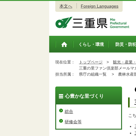
本文へ
Foreign Languages
三重県公式ウェブサイト
くらし・環境
防災・防
トップペ
ージ
現在位置：
トップページ
>
観光・産業
三重の里ファン倶楽部メールマ
担当所属：
県庁の組織一覧 >
農林水産
心豊かな里づくり
総合
こ
研修会等