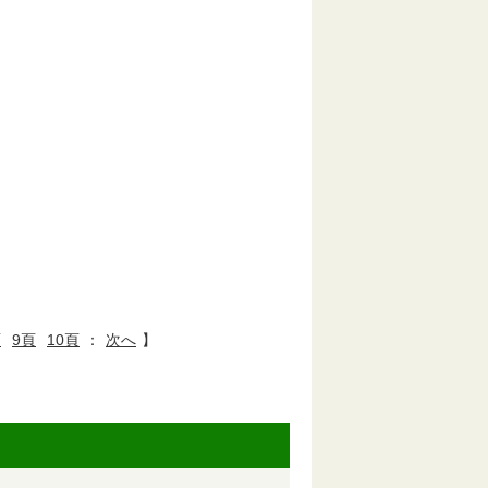
頁
9頁
10頁
：
次へ
】