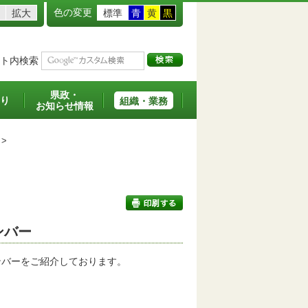
色の変更
拡大
標準
青
黄
黒
ト内検索
県政・
り
組織・業務
お知らせ情報
>
ンバー
印刷する
ンバーをご紹介しております。