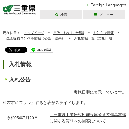
Foreign Languages
検索
メニュー
三重県公式ウェブ
サイト
現在位置：
トップページ
>
県政・お知らせ情報
>
お知らせ情報
>
企画提案コンペ等情報（公告・結果）
>
入札情報一覧（実施日順）
入札情報
入札公告
実施日順に表示しています。
※左右にフリックすると表がスライドします。
「三重県工業研究所施設建替え整備基本構
令和05年7月20日
に関する質問への回答について