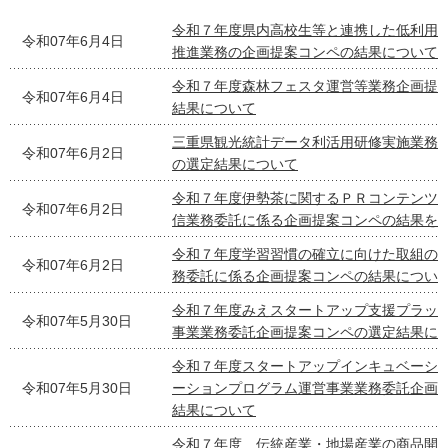
令和７年度県内高校生等と連携した低利用
令和07年6月4日
推進業務の企画提案コンペの結果について
令和７年度森林フェスタ運営等業務企画提
令和07年6月4日
結果について
三重県観光統計データ利活用研修実施業務
令和07年6月2日
の選定結果について
令和７年度伊勢茶に関するＰＲコンテンツ
令和07年6月2日
信業務委託に係る企画提案コンペの結果を
令和７年度学習習慣の確立に向けた取組の
令和07年6月2日
務委託に係る企画提案コンペの結果につい
令和７年度みえスタートアップ支援プラッ
令和07年5月30日
事業業務委託企画提案コンペの選定結果に
令和７年度スタートアップインキュベーシ
令和07年5月30日
ーションプログラム運営事業業務委託企画
結果について
令和７年度 伝統産業・地場産業の商品開