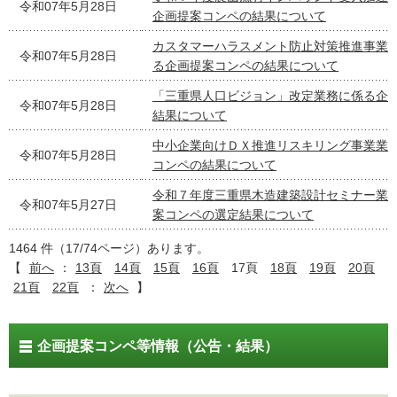
令和07年5月28日
企画提案コンペの結果について
カスタマーハラスメント防止対策推進事業
令和07年5月28日
る企画提案コンペの結果について
「三重県人口ビジョン」改定業務に係る企
令和07年5月28日
結果について
中小企業向けＤＸ推進リスキリング事業業
令和07年5月28日
コンペの結果について
令和７年度三重県木造建築設計セミナー業
令和07年5月27日
案コンペの選定結果について
1464 件（17/74ページ）あります。
【
前へ
：
13頁
14頁
15頁
16頁
17頁
18頁
19頁
20頁
21頁
22頁
：
次へ
】
企画提案コンペ等情報（公告・結果）