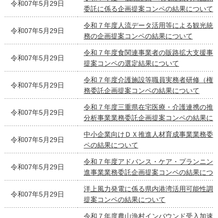
令和07年5月29日
委託に係る企画提案コンペの結果について
令和７年度人流データ活用等による観光統
令和07年5月29日
務の企画提案コンペの結果について
令和７年度食関連事業者の販路拡大支援事
令和07年5月29日
提案コンペの選定結果について
令和７年度介護施設等職員実務者研修（権
令和07年5月29日
務委託企画提案コンペの結果について
令和７年度三重県在宅医療・介護連携の推
令和07年5月29日
分析事業業務委託企画提案コンペの結果に
中小企業向けＤＸ推進人材育成事業業務委
令和07年5月29日
ペの結果について
令和７年度アドバンス・ケア・プランニン
令和07年5月29日
進事業業務委託企画提案コンペの結果につ
洋上風力発電に係る県内港湾活用可能性調
令和07年5月29日
提案コンペの結果について
令和７年度農山漁村インバウンド受入加速