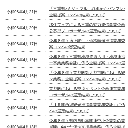
「三重県×ミジュマル」取組紹介パンフレッ
令和08年4月21日
企画提案コンペの結果について
移住フェアによる三重の魅力発信事業企
令和08年4月20日
公募型プロポーザルの選定結果について
令和８年度適正取引・価格転嫁推進業務委
令和08年4月17日
案コンペの審査結果
令和８年度三重県地域資源活用・地域連携
令和08年4月16日
ー事業業務委託に係る企画提案コンペの選
「令和８年度首都圏等大都市圏における観
令和08年4月16日
ン業務」企画提案コンペの結果について
首都圏における交流イベント企画運営業務
令和08年4月15日
ロポーザルの選定結果について
「ＪＲ関西線観光推進事業業務委託」に係
令和08年4月15日
ペの選定結果について
令和８年度県内自動車関連中小企業等の業
令和08年4月13日
展開に向けた伴走支援等業務に係る企画提