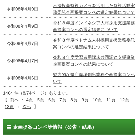
不法投棄監視カメラを活用した監視活動実
令和08年4月9日
務委託企画提案コンペの選定結果について
令和８年度インドネシア人材採用支援業務
令和08年4月9日
画提案コンペの選定結果について
令和８年度ベトナム人材採用支援業務委託
令和08年4月7日
案コンペの選定結果について
令和８年度学習者用端末共同調達支援事業
令和08年4月7日
企画提案コンペの結果について
魅力的な県庁職場創出業務企画提案コンペ
令和08年4月6日
いて
1464 件（8/74ページ）あります。
【
前へ
：
4頁
5頁
6頁
7頁
8頁
9頁
10頁
11頁
12頁
13頁
：
次へ
】
企画提案コンペ等情報（公告・結果）