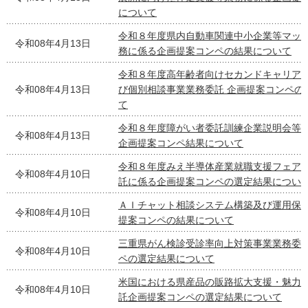
について
令和８年度県内自動車関連中小企業等マッ
令和08年4月13日
務に係る企画提案コンペの結果について
令和８年度高年齢者向けセカンドキャリア
令和08年4月13日
び個別相談事業業務委託 企画提案コンペの
て
令和８年度障がい者委託訓練企業説明会等
令和08年4月13日
企画提案コンペ結果について
令和８年度みえ半導体産業就職支援フェア
令和08年4月10日
託に係る企画提案コンペの選定結果につい
ＡＩチャット相談システム構築及び運用保
令和08年4月10日
提案コンペの結果について
三重県がん検診受診率向上対策事業業務委
令和08年4月10日
ペの選定結果について
米国における県産品の販路拡大支援・魅力
令和08年4月10日
託企画提案コンペの選定結果について