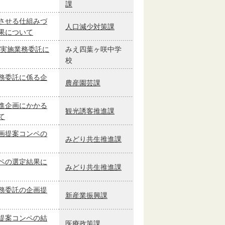
課
させる仕組みづ
人口減少対策課
果について
 実施業務委託に
みえ四葉ヶ咲中学
校
務委託に係る企
農産園芸課
進企画にかかる
観光誘客推進課
て
画提案コンペの
みどり共生推進課
ペの選定結果に
みどり共生推進課
務委託の企画提
新産業振興課
提案コンペの結
医療政策課