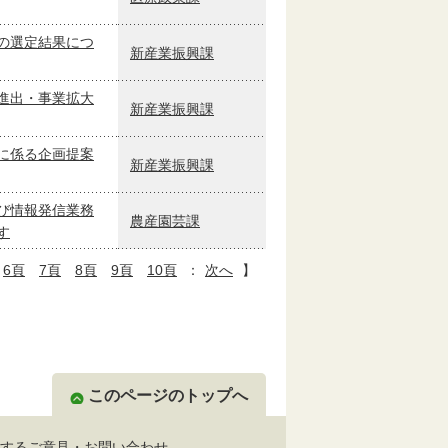
の選定結果につ
新産業振興課
進出・事業拡大
新産業振興課
に係る企画提案
新産業振興課
び情報発信業務
農産園芸課
す
6頁
7頁
8頁
9頁
10頁
：
次へ
】
このページのトップへ
するご意見・お問い合わせ