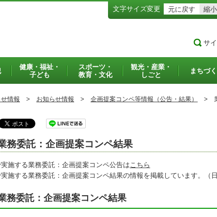
文字サイズ変更
元に戻す
縮小
サイ
健康・福祉・
スポーツ・
観光・産業・
犯
まちづく
子ども
教育・文化
しごと
らせ情報
>
お知らせ情報
>
企画提案コンペ等情報（公告・結果）
>
業
業務委託：企画提案コンペ結果
で実施する業務委託：企画提案コンペ公告は
こちら
で実施する業務委託：企画提案コンペ結果の情報を掲載しています。（
業務委託：企画提案コンペ結果