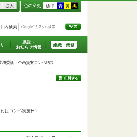
色の変更
拡大
標準
青
黄
黒
ト内検索
県政・
り
組織・業務
お知らせ情報
務委託：企画提案コンペ結果
印刷する
日付はコンペ実施日）