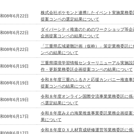
株式会社ポケモンと連携したイベント実施業務委
和08年6月22日
提案コンペの選定結果について
ダイバーシティ推進のためのワークショップ等
和08年6月22日
企画提案コンペの結果について
「三重県広域避難計画（仮称）」策定業務委託に
和08年6月22日
ンペの結果について
三重県環境学習情報センターリニューアル実施設
和08年6月19日
作・更新業務委託企画提案コンペの結果について
令和８年度三重のふるさと応援カンパニー推進事
和08年6月19日
提案コンペの結果について
令和８年度オンライン国際交流事業業務委託に係
和08年6月19日
ペ選定結果について
令和８年度みえの海業推進事業委託業務企画提案
和08年6月17日
果について
令和８年度ＤＸ人材育成研修運営等業務委託に係
和08年6月17日