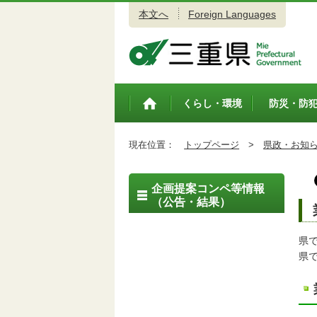
本文へ
Foreign Languages
三重県公式ウェブサイト
くらし・環境
防災・防
トップペ
ージ
現在位置：
トップページ
>
県政・お知
企画提案コンペ等情報
（公告・結果）
県
県