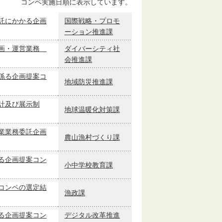
コンペ実施日順に表示しています。
託にかかる企画
国際戦略・プロモ
ーション推進課
企画・運営業務
ダイバーシティ社
会推進課
係る企画提案コ
地域防災推進課
計及び展示制
地球温暖化対策課
業業務委託企画
農山漁村づくり課
る企画提案コン
小中学校教育課
コンペの選定結
漁政課
る企画提案コン
デジタル改革推進