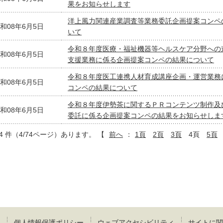
果をお知らせします
洋上風力関連産業調査等業務委託企画提案コンペ
和08年6月5日
いて
令和８年度医療・福祉機器等ヘルスケア分野への
和08年6月5日
支援業務に係る企画提案コンペの結果について
令和８年度医工連携人材育成講座企画・運営業務
和08年6月5日
コンペの結果について
令和８年度伊勢茶に関するＰＲコンテンツ制作及
和08年6月5日
委託に係る企画提案コンペの結果をお知らせしま
64 件（4/74ページ）あります。
【
前へ
：
1頁
2頁
3頁
4頁
5頁
個人情報保護ポリシー
ウェブアクセシビリティ
サイトに関