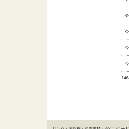
令
令
令
令
14
リンク・著作権・免責事項・ダウンロード