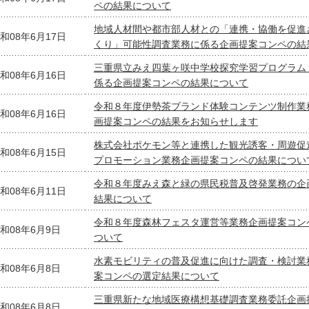
ペの結果について
地域人材間や都市部人材との「連携・協働を促進
和08年6月17日
くり」可能性調査業務に係る企画提案コンペの結
三重県立みえ四葉ヶ咲中学校探究学習プログラム
和08年6月16日
係る企画提案コンペの結果について
令和８年度伊勢茶ブランド体験コンテンツ制作業
和08年6月16日
画提案コンペの結果をお知らせします
株式会社ポケモン等と連携した観光誘客・周遊促
和08年6月15日
プロモーション業務企画提案コンペの結果につい
令和８年度みえ森と緑の県民税普及啓発業務の企
和08年6月11日
結果について
令和８年度森林フェスタ運営等業務企画提案コン
和08年6月9日
ついて
水素モビリティの普及促進に向けた調査・検討業
和08年6月8日
案コンペの選定結果について
三重県新たな地域医療構想基礎調査業務委託企画
和08年6月8日