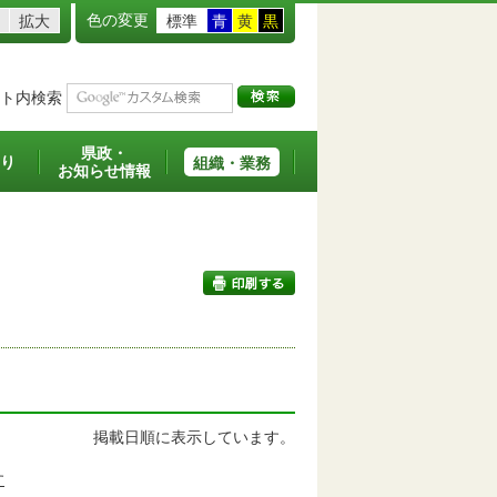
色の変更
拡大
標準
青
黄
黒
ト内検索
県政・
り
組織・業務
お知らせ情報
印刷する
掲載日順に表示しています。
す