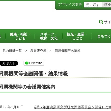
文字サイズ変更
元に戻す
縮小
サイ
健康・福祉・
スポーツ・
観光・産業・
犯
まちづく
子ども
教育・文化
しごと
県の組織一覧
>
農業研究所
>
附属機関等の情報
附属機関等会議開催・結果情報
附属機関等の会議開催案内
和08年1月16日
令和7年度農業研究所研究評価委員会を開催しま