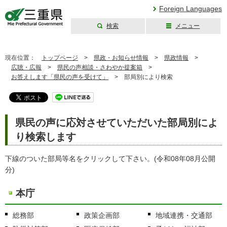
Foreign Languages
検索
メニュー
三重県公式ウェブ
サイト
現在位置：
トップページ
>
県政・お知らせ情報
>
県政情報
>
広聴・広報
>
県民の声相談・さわやか提案箱
>
お答えします「県民の声を受けて」
>
部局別により検索
県民の声に応対させていただいた部局別によ
り検索します
下線のついた部局等名をクリックして下さい。(令和08年08月公開
分)
本庁
総務部
政策企画部
地域連携・交通部