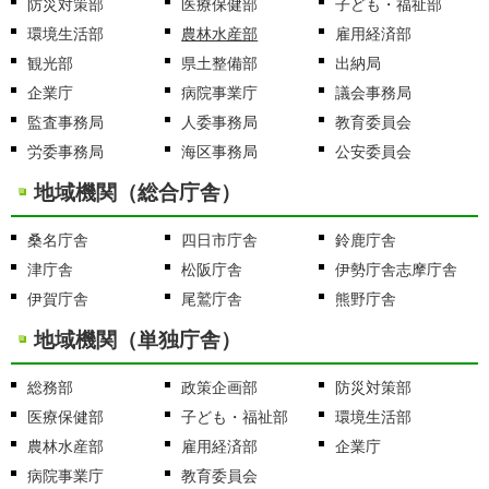
防災対策部
医療保健部
子ども・福祉部
環境生活部
農林水産部
雇用経済部
観光部
県土整備部
出納局
企業庁
病院事業庁
議会事務局
監査事務局
人委事務局
教育委員会
労委事務局
海区事務局
公安委員会
地域機関（総合庁舎）
桑名庁舎
四日市庁舎
鈴鹿庁舎
津庁舎
松阪庁舎
伊勢庁舎志摩庁舎
伊賀庁舎
尾鷲庁舎
熊野庁舎
地域機関（単独庁舎）
総務部
政策企画部
防災対策部
医療保健部
子ども・福祉部
環境生活部
農林水産部
雇用経済部
企業庁
病院事業庁
教育委員会