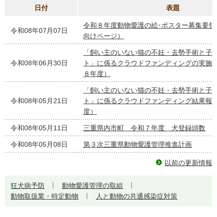
日付
表題
令和８年度動物愛護の絵･ポスター募集要領
令和08年07月07日
向けページ）
「飼い主のいない猫の不妊・去勢手術と子
令和08年06月30日
ト」に係るクラウドファンディングの実施
８年度）
「飼い主のいない猫の不妊・去勢手術と子
令和08年05月21日
ト」に係るクラウドファンディング結果報
度）
令和08年05月11日
三重県内市町 令和７年度 犬登録頭数
令和08年05月08日
第３次三重県動物愛護管理推進計画
以前の更新情報
狂犬病予防
動物愛護管理の取組
動物取扱業・特定動物
人と動物の共通感染症対策