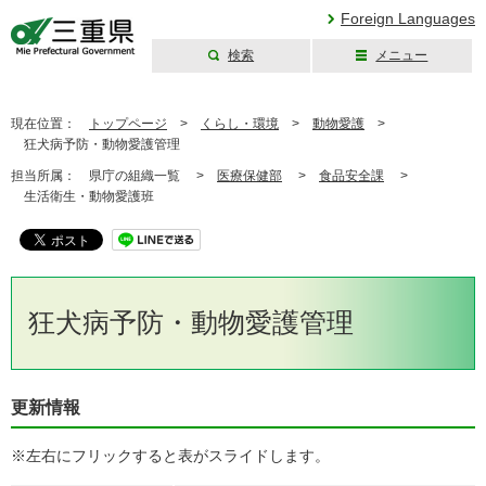
Foreign Languages
検索
メニュー
三重県公式ウェブ
サイト
現在位置：
トップページ
>
くらし・環境
>
動物愛護
>
狂犬病予防・動物愛護管理
担当所属：
県庁の組織一覧 >
医療保健部
>
食品安全課
>
生活衛生・動物愛護班
狂犬病予防・動物愛護管理
更新情報
※左右にフリックすると表がスライドします。