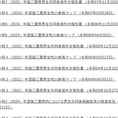
令和7〔2025〕年版三重県男女共同参画年次報告書
（令和07年11月18
令和６（2024）年度版三重県女性の参画マップ
（令和07年03月28日）
令和6〔2024〕年版三重県男女共同参画年次報告書
（令和06年11月29
令和5（2023）年度版三重県女性の参画マップ
（令和06年04月05日）
令和５〔2023〕年版三重県男女共同参画年次報告書
（令和05年11月22
令和４（2022）年度版三重県女性の参画マップ
（令和05年03月27日）
令和４〔2022〕年版三重県男女共同参画年次報告書
（令和04年11月15
令和３（2021）年度版三重県女性の参画マップ
（令和04年04月01日）
令和３〔2021〕年版三重県男女共同参画年次報告書
（令和03年10月27
令和2（2020）年度版三重県内における男女共同参画施策等の推進状況
月12日）