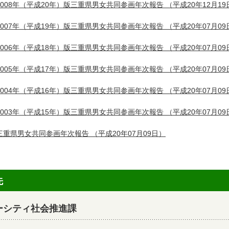
2008年（平成20年）版三重県男女共同参画年次報告
（平成20年12月19
2007年（平成19年）版三重県男女共同参画年次報告
（平成20年07月09
2006年（平成18年）版三重県男女共同参画年次報告
（平成20年07月09
2005年（平成17年）版三重県男女共同参画年次報告
（平成20年07月09
2004年（平成16年）版三重県男女共同参画年次報告
（平成20年07月09
2003年（平成15年）版三重県男女共同参画年次報告
（平成20年07月09
三重県男女共同参画年次報告
（平成20年07月09日）
先
ーシティ社会推進課