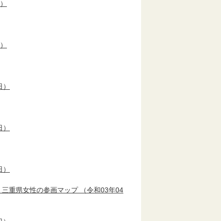
日）
日）
日）
日）
日）
・三重県女性の参画マップ
（令和03年04