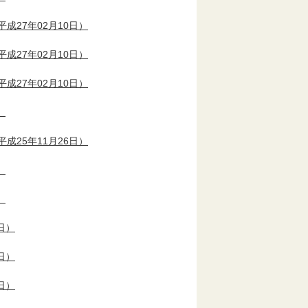
平成27年02月10日）
平成27年02月10日）
平成27年02月10日）
）
平成25年11月26日）
）
）
日）
日）
日）