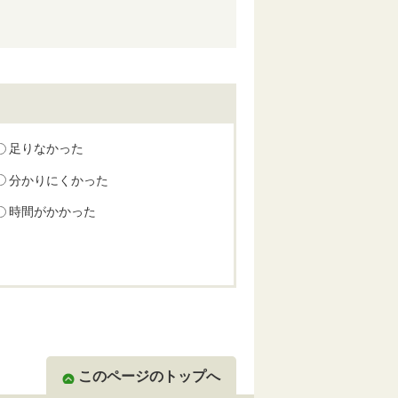
足りなかった
分かりにくかった
時間がかかった
このページのトップへ