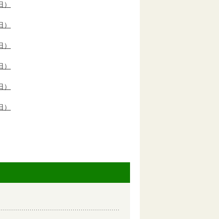
日）
日）
日）
日）
日）
日）