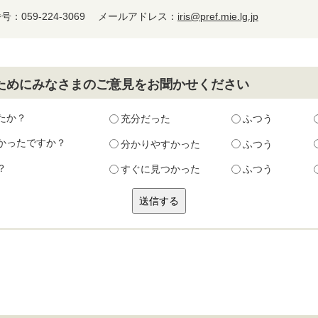
：059-224-3069
メールアドレス：
iris@pref.mie.lg.jp
ためにみなさまのご意見をお聞かせください
たか？
充分だった
ふつう
かったですか？
分かりやすかった
ふつう
？
すぐに見つかった
ふつう