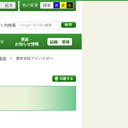
色の変更
拡大
標準
青
黄
黒
ト内検索
県政・
り
組織・業務
お知らせ情報
参画
>
農村女性アドバイザー
印刷する