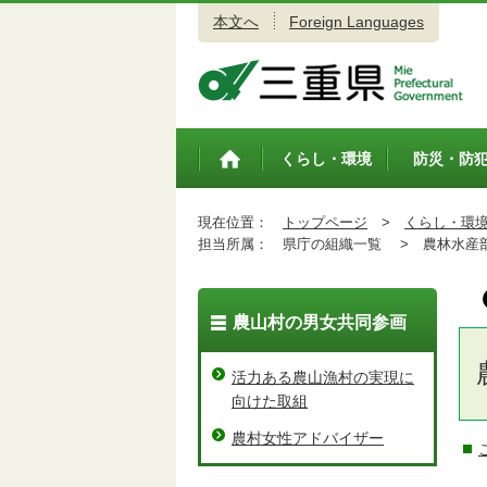
本文へ
Foreign Languages
三重県公式ウェブサイト
くらし・環境
防災・防
トップペ
ージ
現在位置：
トップページ
>
くらし・環
担当所属：
県庁の組織一覧 >
農林水産
農山村の男女共同参画
活力ある農山漁村の実現に
向けた取組
農村女性アドバイザー