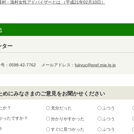
農村・漁村女性アドバイザーとは
（平成21年02月10日）
先
ンター
：0598-42-7762
メールアドレス：
fukyuc@pref.mie.lg.jp
ためにみなさまのご意見をお聞かせください
たか？
充分だった
ふつう
かったですか？
分かりやすかった
ふつう
？
すぐに見つかった
ふつう