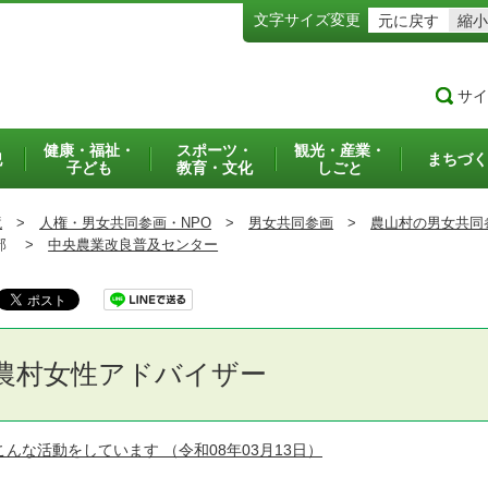
文字サイズ変更
元に戻す
縮小
サイ
健康・福祉・
スポーツ・
観光・産業・
犯
まちづく
子ども
教育・文化
しごと
境
>
人権・男女共同参画・NPO
>
男女共同参画
>
農山村の男女共同
部 >
中央農業改良普及センター
農村女性アドバイザー
こんな活動をしています
（令和08年03月13日）