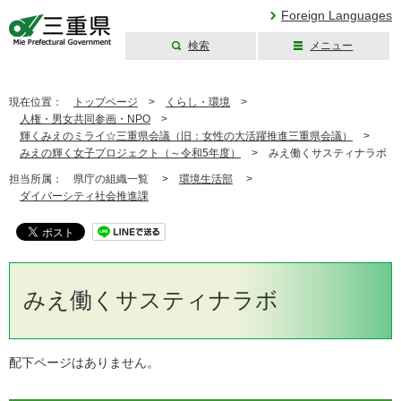
Foreign Languages
検索
メニュー
三重県公式ウェブ
サイト
現在位置：
トップページ
>
くらし・環境
>
人権・男女共同参画・NPO
>
輝くみえのミライ☆三重県会議（旧：女性の大活躍推進三重県会議）
>
みえの輝く女子プロジェクト（～令和5年度）
>
みえ働くサスティナラボ
担当所属：
県庁の組織一覧 >
環境生活部
>
ダイバーシティ社会推進課
みえ働くサスティナラボ
配下ページはありません。